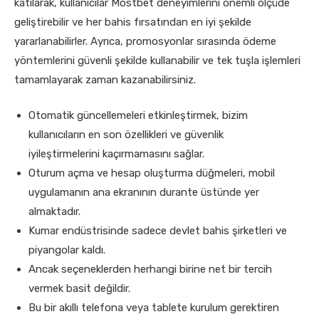
katılarak, kullanıcılar Mostbet deneyimlerini önemli ölçüde
geliştirebilir ve her bahis fırsatından en iyi şekilde
yararlanabilirler. Ayrıca, promosyonlar sırasında ödeme
yöntemlerini güvenli şekilde kullanabilir ve tek tuşla işlemleri
tamamlayarak zaman kazanabilirsiniz.
Otomatik güncellemeleri etkinleştirmek, bizim
kullanıcıların en son özellikleri ve güvenlik
iyileştirmelerini kaçırmamasını sağlar.
Oturum açma ve hesap oluşturma düğmeleri, mobil
uygulamanın ana ekranının durante üstünde yer
almaktadır.
Kumar endüstrisinde sadece devlet bahis şirketleri ve
piyangolar kaldı.
Ancak seçeneklerden herhangi birine net bir tercih
vermek basit değildir.
Bu bir akıllı telefona veya tablete kurulum gerektiren