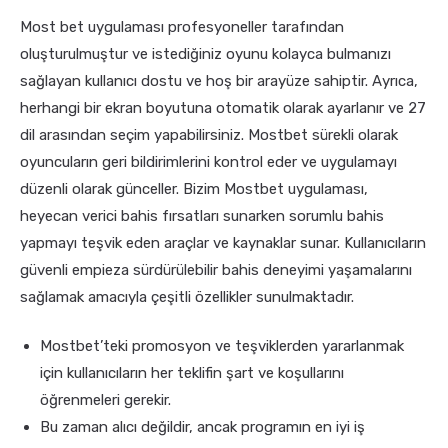
Most bet uygulaması profesyoneller tarafından
oluşturulmuştur ve istediğiniz oyunu kolayca bulmanızı
sağlayan kullanıcı dostu ve hoş bir arayüze sahiptir. Ayrıca,
herhangi bir ekran boyutuna otomatik olarak ayarlanır ve 27
dil arasından seçim yapabilirsiniz. Mostbet sürekli olarak
oyuncuların geri bildirimlerini kontrol eder ve uygulamayı
düzenli olarak günceller. Bizim Mostbet uygulaması,
heyecan verici bahis fırsatları sunarken sorumlu bahis
yapmayı teşvik eden araçlar ve kaynaklar sunar. Kullanıcıların
güvenli empieza sürdürülebilir bahis deneyimi yaşamalarını
sağlamak amacıyla çeşitli özellikler sunulmaktadır.
Mostbet’teki promosyon ve teşviklerden yararlanmak
için kullanıcıların her teklifin şart ve koşullarını
öğrenmeleri gerekir.
Bu zaman alıcı değildir, ancak programın en iyi iş