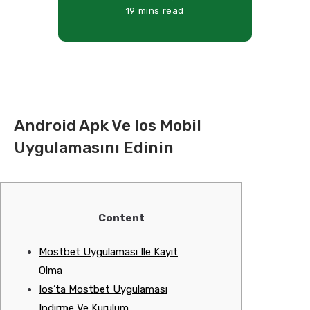
19 mins read
Android Apk Ve Ios Mobil
Uygulamasını Edinin
Content
Mostbet Uygulaması Ile Kayıt
Olma
Ios’ta Mostbet Uygulaması
Indirme Ve Kurulum