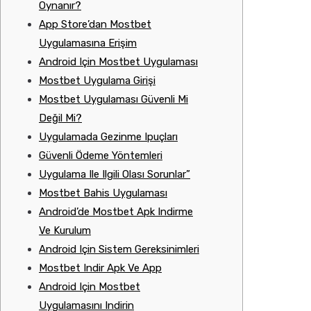
Oynanır?
App Store’dan Mostbet
Uygulamasına Erişim
Android Için Mostbet Uygulaması
Mostbet Uygulama Girişi
Mostbet Uygulaması Güvenli Mi
Değil Mi?
Uygulamada Gezinme Ipuçları
Güvenli Ödeme Yöntemleri
Uygulama Ile Ilgili Olası Sorunlar”
Mostbet Bahis Uygulaması
Android’de Mostbet Apk Indirme
Ve Kurulum
Android Için Sistem Gereksinimleri
Mostbet Indir Apk Ve App
Android Için Mostbet
Uygulamasını Indirin