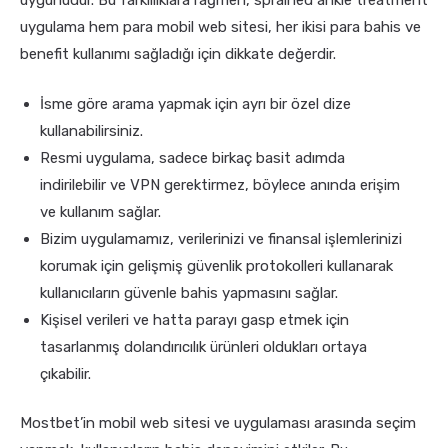
uygunudur. Bu farklılıklara rağmen, sprained ankle treatment
uygulama hem para mobil web sitesi, her ikisi para bahis ve
benefit kullanımı sağladığı için dikkate değerdir.
İsme göre arama yapmak için ayrı bir özel dize
kullanabilirsiniz.
Resmi uygulama, sadece birkaç basit adımda
indirilebilir ve VPN gerektirmez, böylece anında erişim
ve kullanım sağlar.
Bizim uygulamamız, verilerinizi ve finansal işlemlerinizi
korumak için gelişmiş güvenlik protokolleri kullanarak
kullanıcıların güvenle bahis yapmasını sağlar.
Kişisel verileri ve hatta parayı gasp etmek için
tasarlanmış dolandırıcılık ürünleri oldukları ortaya
çıkabilir.
Mostbet’in mobil web sitesi ve uygulaması arasında seçim