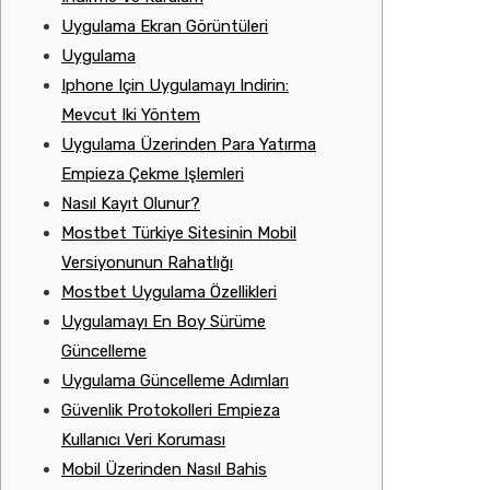
Uygulama Ekran Görüntüleri
Uygulama
Iphone Için Uygulamayı Indirin:
Mevcut Iki Yöntem
Uygulama Üzerinden Para Yatırma
Empieza Çekme Işlemleri
Nasıl Kayıt Olunur?
Mostbet Türkiye Sitesinin Mobil
Versiyonunun Rahatlığı
Mostbet Uygulama Özellikleri
Uygulamayı En Boy Sürüme
Güncelleme
Uygulama Güncelleme Adımları
Güvenlik Protokolleri Empieza
Kullanıcı Veri Koruması
Mobil Üzerinden Nasıl Bahis