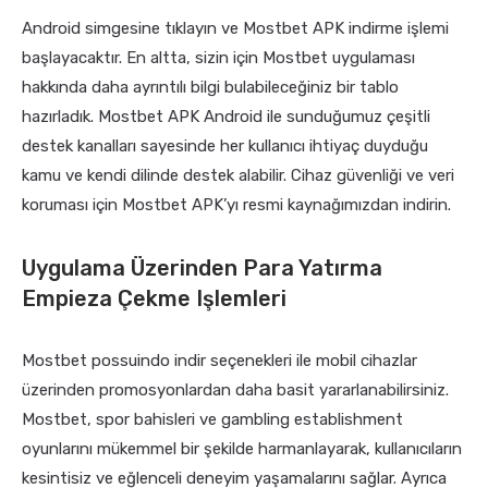
Android simgesine tıklayın ve Mostbet APK indirme işlemi
başlayacaktır. En altta, sizin için Mostbet uygulaması
hakkında daha ayrıntılı bilgi bulabileceğiniz bir tablo
hazırladık. Mostbet APK Android ile sunduğumuz çeşitli
destek kanalları sayesinde her kullanıcı ihtiyaç duyduğu
kamu ve kendi dilinde destek alabilir. Cihaz güvenliği ve veri
koruması için Mostbet APK’yı resmi kaynağımızdan indirin.
Uygulama Üzerinden Para Yatırma
Empieza Çekme Işlemleri
Mostbet possuindo indir seçenekleri ile mobil cihazlar
üzerinden promosyonlardan daha basit yararlanabilirsiniz.
Mostbet, spor bahisleri ve gambling establishment
oyunlarını mükemmel bir şekilde harmanlayarak, kullanıcıların
kesintisiz ve eğlenceli deneyim yaşamalarını sağlar. Ayrıca