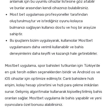
anlamak için bu uyumlu cihazlar listesine göz atabilir
ve bunlar arasından kendi cihazınızı bulabilirsiniz.
Most bet uygulaması profesyoneller tarafından
oluşturulmuştur ve istediğiniz oyunu kolayca
bulmanızı sağlayan kullanıcı dostu ve hoş bir arayüze
sahiptir.
Bu ipuçlarını bizim uygulayarak, kullanıcılar Mostbet
uygulamasını daha verimli kullanabilir ve bahis
deneyimlerini daha keyifli ve kazançlı hale getirebilirler.
Mostbet uygulama, spor bahisleri tutkunları için Türkiye’de
en çok tercih edilen seçeneklerden biridir ve Android os ve
iOS cihazlar için optimize edilmiştir. Canlı bahislere hızlı
erişim, kolay hesap yönetimi ve hızlı para çekme imkânları
sunar. Gelişmiş algoritmalar kullanarak kişiselleştirilmiş bahis
oranları sağlar. Mostbet uygulama ile bahis yapabilir ve yeni
oyunculara özel bonusu alabilirsiniz.