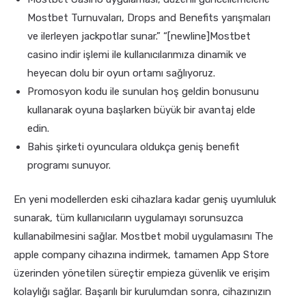
Mostbet Turnuvaları, Drops and Benefits yarışmaları
ve ilerleyen jackpotlar sunar.” “[newline]Mostbet
casino indir işlemi ile kullanıcılarımıza dinamik ve
heyecan dolu bir oyun ortamı sağlıyoruz.
Promosyon kodu ile sunulan hoş geldin bonusunu
kullanarak oyuna başlarken büyük bir avantaj elde
edin.
Bahis şirketi oyunculara oldukça geniş benefit
programı sunuyor.
En yeni modellerden eski cihazlara kadar geniş uyumluluk
sunarak, tüm kullanıcıların uygulamayı sorunsuzca
kullanabilmesini sağlar. Mostbet mobil uygulamasını The
apple company cihazına indirmek, tamamen App Store
üzerinden yönetilen süreçtir empieza güvenlik ve erişim
kolaylığı sağlar. Başarılı bir kurulumdan sonra, cihazınızın