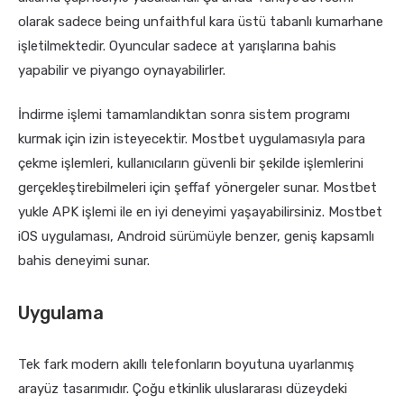
olarak sadece being unfaithful kara üstü tabanlı kumarhane
işletilmektedir. Oyuncular sadece at yarışlarına bahis
yapabilir ve piyango oynayabilirler.
İndirme işlemi tamamlandıktan sonra sistem programı
kurmak için izin isteyecektir. Mostbet uygulamasıyla para
çekme işlemleri, kullanıcıların güvenli bir şekilde işlemlerini
gerçekleştirebilmeleri için şeffaf yönergeler sunar. Mostbet
yukle APK işlemi ile en iyi deneyimi yaşayabilirsiniz. Mostbet
iOS uygulaması, Android sürümüyle benzer, geniş kapsamlı
bahis deneyimi sunar.
Uygulama
Tek fark modern akıllı telefonların boyutuna uyarlanmış
arayüz tasarımıdır. Çoğu etkinlik uluslararası düzeydeki