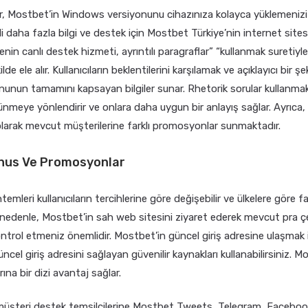
r, Mostbet’in Windows versiyonunu cihazınıza kolayca yüklemenizi 
ili daha fazla bilgi ve destek için Mostbet Türkiye’nin internet sites
itenin canlı destek hizmeti, ayrıntılı paragraflar” “kullanmak suretiyle
lde ele alır. Kullanıcıların beklentilerini karşılamak ve açıklayıcı bir şe
nunun tamamını kapsayan bilgiler sunar. Rhetorik sorular kullanmak
şünmeye yönlendirir ve onlara daha uygun bir anlayış sağlar. Ayrıca
larak mevcut müşterilerine farklı promosyonlar sunmaktadır.
nus Ve Promosyonlar
mleri kullanıcıların tercihlerine göre değişebilir ve ülkelere göre far
u nedenle, Mostbet’in sah web sitesini ziyaret ederek mevcut pra 
ontrol etmeniz önemlidir. Mostbet’in güncel giriş adresine ulaşmak
üncel giriş adresini sağlayan güvenilir kaynakları kullanabilirsiniz. Mo
arına bir dizi avantaj sağlar.
üşteri destek temsilcilerine Mostbet Tweets, Telegram, Faceboo