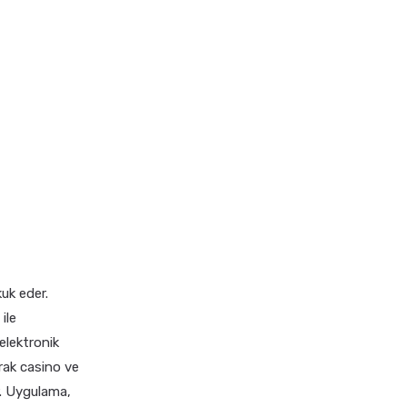
uk eder.
ile
elektronik
rak casino ve
r. Uygulama,