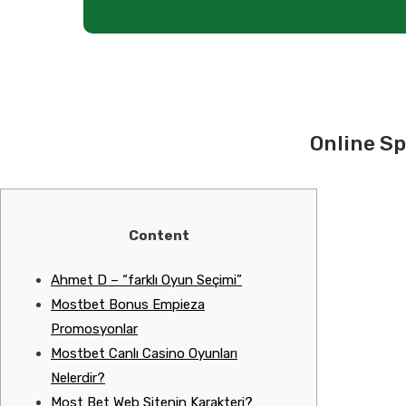
Online Sp
Content
Ahmet D – “farklı Oyun Seçimi”
Mostbet Bonus Empieza
Promosyonlar
Mostbet Canlı Casino Oyunları
Nelerdir?
Most Bet Web Sitenin Karakteri?