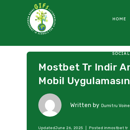
HOME
SOCIA
Mostbet Tr Indir A
Mobil Uygulamasın
Written by
Dumitru Voin
Updated
June 26, 2025
Posted in
mostbet tr