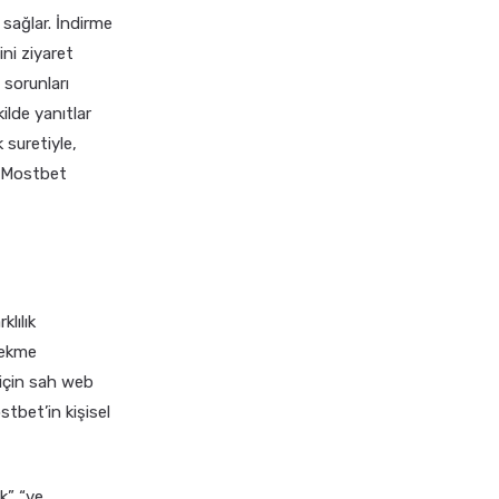
sağlar. İndirme
ini ziyaret
 sorunları
kilde yanıtlar
 suretiyle,
, Mostbet
klılık
çekme
 için sah web
stbet’in kişisel
k” “ve