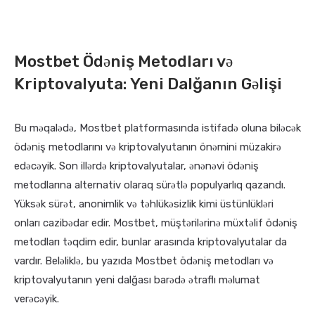
Mostbet Ödəniş Metodları və
Kriptovalyuta: Yeni Dalğanın Gəlişi
Bu məqalədə, Mostbet platformasında istifadə oluna biləcək
ödəniş metodlarını və kriptovalyutanın önəmini müzakirə
edəcəyik. Son illərdə kriptovalyutalar, ənənəvi ödəniş
metodlarına alternativ olaraq sürətlə populyarlıq qazandı.
Yüksək sürət, anonimlik və təhlükəsizlik kimi üstünlükləri
onları cazibədar edir. Mostbet, müştərilərinə müxtəlif ödəniş
metodları təqdim edir, bunlar arasında kriptovalyutalar da
vardır. Beləliklə, bu yazıda Mostbet ödəniş metodları və
kriptovalyutanın yeni dalğası barədə ətraflı məlumat
verəcəyik.