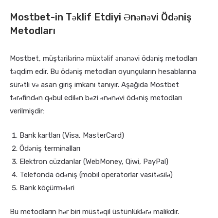
Mostbet-in Təklif Etdiyi Ənənəvi Ödəniş
Metodları
Mostbet, müştərilərinə müxtəlif ənənəvi ödəniş metodları
təqdim edir. Bu ödəniş metodları oyunçuların hesablarına
sürətli və asan giriş imkanı tanıyır. Aşağıda Mostbet
tərəfindən qəbul edilən bəzi ənənəvi ödəniş metodları
verilmişdir:
Bank kartları (Visa, MasterCard)
Ödəniş terminalları
Elektron cüzdanlar (WebMoney, Qiwi, PayPal)
Telefonda ödəniş (mobil operatorlar vasitəsilə)
Bank köçürmələri
Bu metodların hər biri müstəqil üstünlüklərə malikdir.