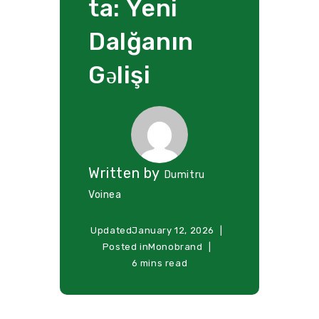
ta: Yeni
Dalğanın
Gəlişi
Written by
Dumitru
Voinea
Updated
January 12, 2026
Posted in
Monobrand
6 mins read