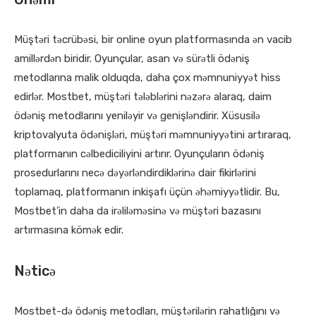
Müştəri təcrübəsi, bir online oyun platformasında ən vacib
amillərdən biridir. Oyunçular, asan və sürətli ödəniş
metodlarına malik olduqda, daha çox məmnuniyyət hiss
edirlər. Mostbet, müştəri tələblərini nəzərə alaraq, daim
ödəniş metodlarını yeniləyir və genişləndirir. Xüsusilə
kriptovalyuta ödənişləri, müştəri məmnuniyyətini artıraraq,
platformanın cəlbediciliyini artırır. Oyunçuların ödəniş
prosedurlarını necə dəyərləndirdiklərinə dair fikirlərini
toplamaq, platformanın inkişafı üçün əhəmiyyətlidir. Bu,
Mostbet’in daha da irəliləməsinə və müştəri bazasını
artırmasına kömək edir.
Nəticə
Mostbet-də ödəniş metodları, müştərilərin rahatlığını və