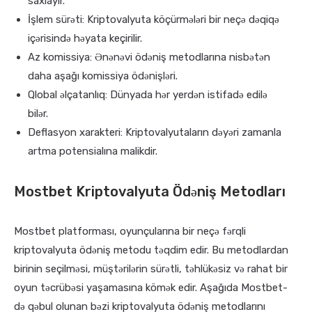
saxlayır.
İşlem sürəti: Kriptovalyuta köçürmələri bir neçə dəqiqə
içərisində həyata keçirilir.
Az komissiya: Ənənəvi ödəniş metodlarına nisbətən
daha aşağı komissiya ödənişləri.
Qlobal əlçatanlıq: Dünyada hər yerdən istifadə edilə
bilər.
Deflasyon xarakteri: Kriptovalyutaların dəyəri zamanla
artma potensialına malikdir.
Mostbet Kriptovalyuta Ödəniş Metodları
Mostbet platforması, oyunçularına bir neçə fərqli
kriptovalyuta ödəniş metodu təqdim edir. Bu metodlardan
birinin seçilməsi, müştərilərin sürətli, təhlükəsiz və rahat bir
oyun təcrübəsi yaşamasına kömək edir. Aşağıda Mostbet-
də qəbul olunan bəzi kriptovalyuta ödəniş metodlarını