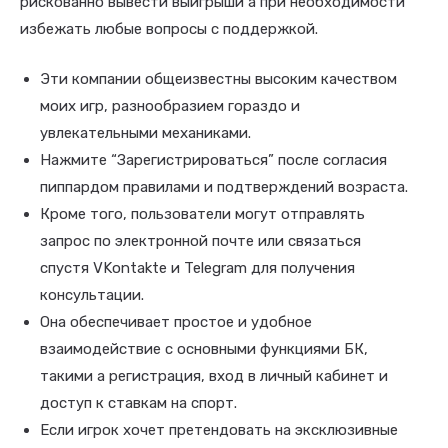
рискованно вывести выигрыши а при необходимости
избежать любые вопросы с поддержкой.
Эти компании общеизвестны высоким качеством
моих игр, разнообразием гораздо и
увлекательными механиками.
Нажмите “Зарегистрироваться” после согласия
пиппардом правилами и подтверждений возраста.
Кроме того, пользователи могут отправлять
запрос по электронной почте или связаться
спустя VKontakte и Telegram для получения
консультации.
Она обеспечивает простое и удобное
взаимодействие с основными функциями БК,
такими а регистрация, вход в личный кабинет и
доступ к ставкам на спорт.
Если игрок хочет претендовать на эксклюзивные