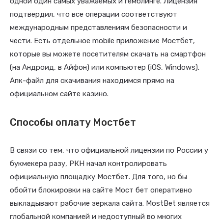
одной один самых уважаемых и гемблинге. Лицензия
подтвердил, что все операции соответствуют
международным представлениям безопасности и
чести. Есть отдельное mobile приложение Мостбет,
которые вы можете посетителям скачать на смартфон
(на Андроид, в Айфон) или компьютер (iOS, Windows).
Апк-файл для скачивания находимся прямо на
официальном сайте казино.
Способы оплату Мостбет
В связи со тем, что официальной лицензии по России у
букмекера разу, РКН начал контролировать
официальную площадку Мостбет. Для того, но бы
обойти блокировки на сайте Мост бет оперативно
выкладывают рабочие зеркала сайта. MostBet является
глобальной компанией и недоступный во многих