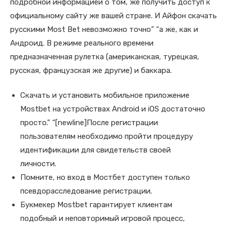
подробной информацией о том, же получить доступ к
официальному сайту же вашей стране. И Айфон скачать
русскими Most Bet невозможно точно” “а же, как и
Андроид. В режиме реального времени
предназначенная рулетка (американская, турецкая,
русская, французская же другие) и баккара.
Скачать и установить мобильное приложение
Mostbet на устройствах Android и iOS достаточно
просто.” “[newline]После регистрации
пользователям необходимо пройти процедуру
идентификации для свидетельств своей
личности.
Помните, но вход в Мостбет доступен только
псевдорасследование регистрации.
Букмекер Mostbet гарантирует клиентам
подобный и неповторимый игровой процесс,