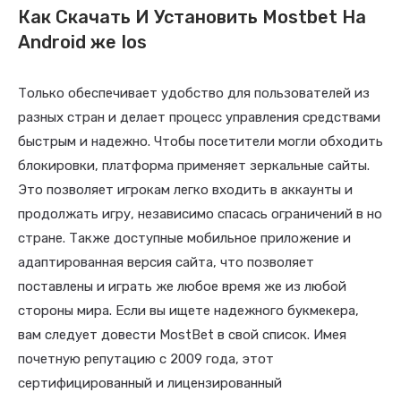
Как Скачать И Установить Mostbet На
Android же Ios
Только обеспечивает удобство для пользователей из
разных стран и делает процесс управления средствами
быстрым и надежно. Чтобы посетители могли обходить
блокировки, платформа применяет зеркальные сайты.
Это позволяет игрокам легко входить в аккаунты и
продолжать игру, независимо спасась ограничений в но
стране. Также доступные мобильное приложение и
адаптированная версия сайта, что позволяет
поставлены и играть же любое время же из любой
стороны мира. Если вы ищете надежного букмекера,
вам следует довести MostBet в свой список. Имея
почетную репутацию с 2009 года, этот
сертифицированный и лицензированный