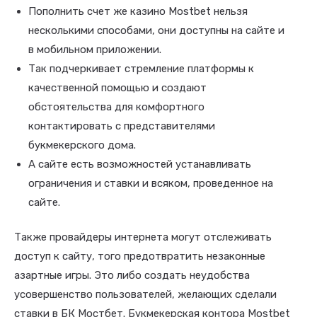
Пополнить счет же казино Mostbet нельзя
несколькими способами, они доступны на сайте и
в мобильном приложении.
Так подчеркивает стремление платформы к
качественной помощью и создают
обстоятельства для комфортного
контактировать с представителями
букмекерского дома.
А сайте есть возможностей устанавливать
ограничения и ставки и всяком, проведенное на
сайте.
Также провайдеры интернета могут отслеживать
доступ к сайту, того предотвратить незаконные
азартные игры. Это либо создать неудобства
усовершенство пользователей, желающих сделали
ставки в БК Мостбет. Букмекерская контора Mostbet