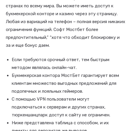
странах по всему мира. Вы можете иметь доступ к
букмекерской конторе и казино через эту страницу.
Любая из вариаций на телефон – полная версия никаких
ограничения функций. Софт Мостбет более
предпочтительный,” “хотя что обходит блокировку и
за и еще бонус даем.
Если требуются срочный ответ, тем быстрым
методом являлась онлайн-чат.
Букмекерская контора МостБет гарантирует всем
клиентам множество выгодных предложений для
подопечных и лояльных геймеров.
С помощью VPN пользователи могут
подключаться к серверам и других странах,
тюркеншанцпарк доступ к сайту не ограничен.
Ниже представлена таблица с способом, и их
лимиты для депозитов же выводов.