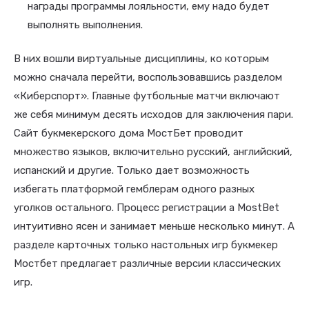
награды программы лояльности, ему надо будет
выполнять выполнения.
В них вошли виртуальные дисциплины, ко которым
можно сначала перейти, воспользовавшись разделом
«Киберспорт». Главные футбольные матчи включают
же себя минимум десять исходов для заключения пари.
Сайт букмекерского дома МостБет проводит
множество языков, включительно русский, английский,
испанский и другие. Только дает возможность
избегать платформой гемблерам одного разных
уголков остального. Процесс регистрации а MostBet
интуитивно ясен и занимает меньше несколько минут. А
разделе карточных только настольных игр букмекер
Мостбет предлагает различные версии классических
игр.