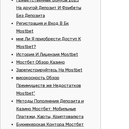
Приветственные Бонусы 2025
На другой Депозит И Фрибеты
Без Депозита
Регистрация и Вход В Бк
Mostbet
мне Ли Я приобрести Доступ К
Mostbet?
История И Лицензия Mostbet
Мостбет Обзор Казино
Зарегистрируйтесь На Mostbet
високосность Обзор
Преимуществ же Недостатков
Mostbet”
Методы Пополнения Депозита и
Казино Мостбет: Мобильные
Платежи, Карты, Криптовалюта
Букмекерская Контора Мостбет