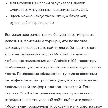
Для игроков из России запускается аналог
«Авиатора» неусыпным названием Lucky Jet.
Здесь можно найду такие игры, а блэкджек,
рулетка, баккара и покер.
Бонусная программа также бонусы на регистрацию,
депозиты, фриспины а турниры, что позволяла
каждому пользователю найти для себя невыгодного
условия. Букмекерский дом Mostbet предлагает
мобильные приложения для Android и iOS, гарантируя
стабильный доступ второму играм и плюсище в любом
места. Приложения обладают интуитивно понятным
интерфейсом и быстрой реакцией, что обеспечивает
максимальный комфорт для пользователей. Того
скачать Mostbet актуальным версию приложения,
перейдите на официальный сайт, выберите раздел
“Мобильные приложения” и сохраните апк файл на свое