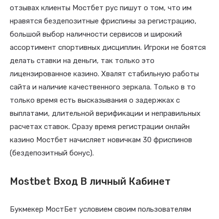
отзывах клиенты Мостбет рус пишут о том, что им
нравятся бездепозитные фриспины за регистрацию,
большой выбор наличности сервисов и широкий
ассортимент спортивных дисциплин. Игроки не боятся
делать ставки на деньги, так только это
лицензированное казино. Хвалят стабильную работы
сайта и наличие качественного зеркала. Только в то
только время есть высказывания о задержках с
выплатами, длительной верификации и неправильных
расчетах ставок. Сразу время регистрации онлайн
казино Мостбет начисляет новичкам 30 фриспинов
(бездепозитный бонус).
Mostbet Вход В личный Кабинет
Букмекер МостБет условием своим пользователям