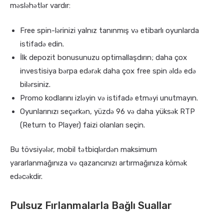
məsləhətlər vardır:
Free spin-lərinizi yalnız tanınmış və etibarlı oyunlarda
istifadə edin.
İlk depozit bonusunuzu optimallaşdırın; daha çox
investisiya bərpa edərək daha çox free spin əldə edə
bilərsiniz.
Promo kodlarını izləyin və istifadə etməyi unutmayın.
Oyunlarınızı seçərkən, yüzdə 96 və daha yüksək RTP
(Return to Player) faizi olanları seçin.
Bu tövsiyələr, mobil tətbiqlərdən maksimum
yararlanmağınıza və qazancınızı artırmağınıza kömək
edəcəkdir.
Pulsuz Fırlanmalarla Bağlı Suallar