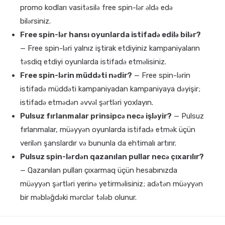
promo kodları vasitəsilə free spin-lər əldə edə
bilərsiniz.
Free spin-lər hansı oyunlarda istifadə edilə bilər?
— Free spin-ləri yalnız iştirak etdiyiniz kampaniyaların
təsdiq etdiyi oyunlarda istifadə etməlisiniz.
Free spin-lərin müddəti nədir?
— Free spin-lərin
istifadə müddəti kampaniyadan kampaniyaya dəyişir;
istifadə etmədən əvvəl şərtləri yoxlayın.
Pulsuz fırlanmalar prinsipcə necə işləyir?
— Pulsuz
fırlanmalar, müəyyən oyunlarda istifadə etmək üçün
verilən şanslardır və bununla da ehtimalı artırır.
Pulsuz spin-lərdən qazanılan pullar necə çıxarılır?
— Qazanılan pulları çıxarmaq üçün hesabınızda
müəyyən şərtləri yerinə yetirməlisiniz; adətən müəyyən
bir məbləğdəki mərclər tələb olunur.