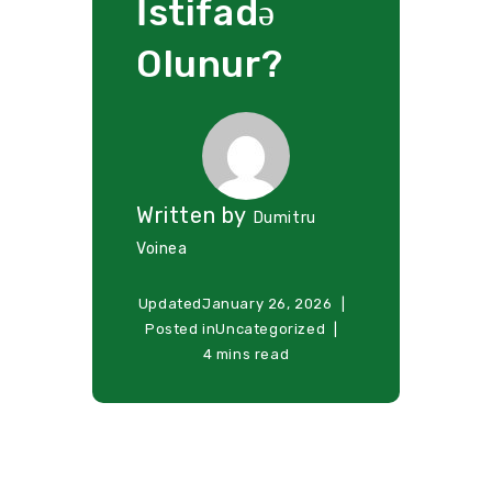
İstifadə
Olunur?
Written by
Dumitru
Voinea
Updated
January 26, 2026
Posted in
Uncategorized
4 mins read