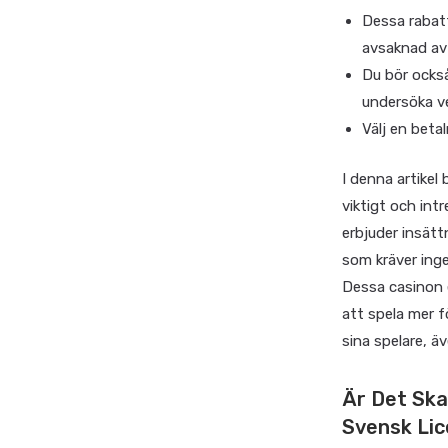
Dessa rabatt
avsaknad av 
Du bör också
undersöka ve
Välj en beta
I denna artikel
viktigt och int
erbjuder insät
som kräver inge
Dessa casinon e
att spela mer f
sina spelare, ä
Är Det Ska
Svensk Li