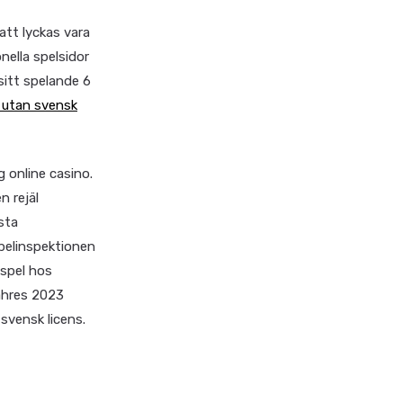
 att lyckas vara
nella spelsidor
sitt spelande 6
 utan svensk
 online casino.
n rejäl
sta
pelinspektionen
 spel hos
ahres 2023
 svensk licens.