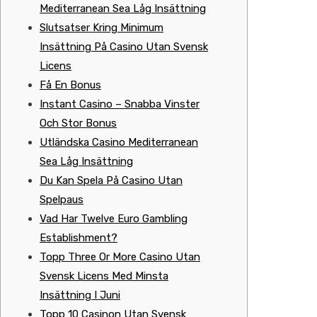
Mediterranean Sea Låg Insättning
Slutsatser Kring Minimum
Insättning På Casino Utan Svensk
Licens
Få En Bonus
Instant Casino – Snabba Vinster
Och Stor Bonus
Utländska Casino Mediterranean
Sea Låg Insättning
Du Kan Spela På Casino Utan
Spelpaus
Vad Har Twelve Euro Gambling
Establishment?
Topp Three Or More Casino Utan
Svensk Licens Med Minsta
Insättning I Juni
Topp 10 Casinon Utan Svensk