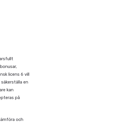
rsfullt
 bonusar,
sk licens 6 vill
 säkerställa en
are kan
epteras på
 jämföra och