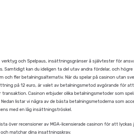
 verktyg och Spelpaus, insättningsgränser å självtester för ansva
. Samtidigt kan du ideligen ta del utav andra fördelar, och högre
am och fler betalningsalternativ. När du spelar på casinon utan sven
ttning på 12 euro, är valet av betalningsmetod avgörande för att
r transaktion. Casinon erbjuder olika betalningsmetoder som spel
. Nedan listar vi några av de bästa betalningsmetoderna som acc
cens med en låg insättningströskel.
ista över recensioner av MGA-licensierade casinon för att lyckas
 och matchar dina insattningskrav.