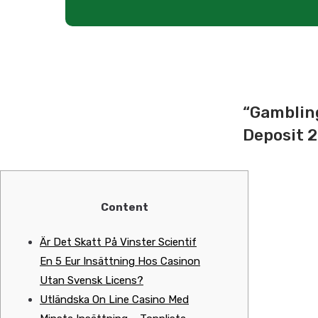
“Gamblin
Deposit 
Content
Är Det Skatt På Vinster Scientif
En 5 Eur Insättning Hos Casinon
Utan Svensk Licens?
Utländska On Line Casino Med