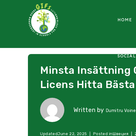
HOME
SOCIA
Minsta Insättning
Licens Hitta Bästa
Written by
Dumitru Voin
Updated
June 22, 2025
Posted in
Швеция