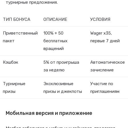
турнирные предложения.
ТИП БОНУСА
ОПИСАНИЕ
УСЛОВИЯ
Приветственный
100% + 50
Wager x35,
пакет
бесплатных
первые 7 дней
вращений
Кэшбэк
5% от проигрыша
Автоматическое
за неделю
зачисление
Турнирные
Эксклюзивные
Участие по
призы
призы и джекпоты
приглашениям
Мобильная версия и приложение