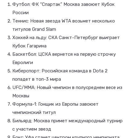
Футбол: ФК “Спартак” Москва завоюет Кубок
России
Теннис: Новая звезда WTA возьмет несколько
титулов Grand Slam
Хоккей на льду: СКА Санкт-Петербург выиграет
Кубок Гагарина
Баскетбол: ЦСКА вернется на первую строчку
Евролиги
Киберспорт: Российская команда в Dota 2
попадет в топ-3 мира
UFC/MMA: Новый чемпион в полусреднем весе из
Москвы
Формула-1: Гонщик из Европы завоюет
чемпионский титул
Бильярд: Москва примет международный турнир
с участием звезд
Бокс: Уфа станет центром крупного чемпионата