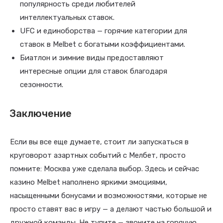
популярность среди любителей
интеллектуальных ставок.
UFC и единоборства — горячие категории для
ставок в Melbet с богатыми коэффициентами.
Биатлон и зимние виды предоставляют
интересные опции для ставок благодаря
сезонности.
Заключение
Если вы все еще думаете, стоит ли запускаться в
круговорот азартных событий с Мелбет, просто
помните: Москва уже сделала выбор. Здесь и сейчас
казино Melbet наполнено яркими эмоциями,
насыщенными бонусами и возможностями, которые не
просто ставят вас в игру — а делают частью большой и
дружной команды. Не тупите — звоните на горячую