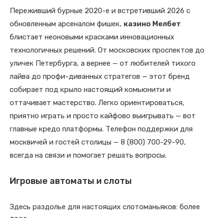
Переживший бурные 2020-е и встретивший 2026 с
обновленным арсеналом фишек,
казино Мелбет
блистает неоновыми красками инновационных
технологичных решений. От московских проспектов до
уличек Петербурга, а вернее — от любителей тихого
лайва до профи-диванных стратегов — этот бренд
собирает под крыло настоящий комьюнити и
оттачивает мастерство. Легко ориентироваться,
приятно играть и просто кайфово выигрывать — вот
главные кредо платформы. Телефон поддержки для
москвичей и гостей столицы — 8 (800) 700-29-90,
всегда на связи и помогает решать вопросы.
Игровые автоматы и слоты
Здесь раздолье для настоящих слотоманьяков: более