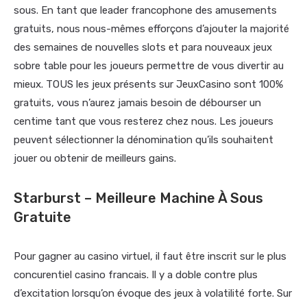
sous. En tant que leader francophone des amusements
gratuits, nous nous-mêmes efforçons d’ajouter la majorité
des semaines de nouvelles slots et para nouveaux jeux
sobre table pour les joueurs permettre de vous divertir au
mieux. TOUS les jeux présents sur JeuxCasino sont 100%
gratuits, vous n’aurez jamais besoin de débourser un
centime tant que vous resterez chez nous. Les joueurs
peuvent sélectionner la dénomination qu’ils souhaitent
jouer ou obtenir de meilleurs gains.
Starburst – Meilleure Machine À Sous
Gratuite
Pour gagner au casino virtuel, il faut être inscrit sur le plus
concurentiel casino francais. Il y a doble contre plus
d’excitation lorsqu’on évoque des jeux à volatilité forte. Sur