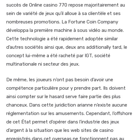
succès de Online casino 770 repose majoritairement au
sein de variété de jeux qu’il alloue à sa clientèle et ses
nombreuses promotions. La Fortune Coin Company
développa la première machine à sous vidéo au monde.
Cette technologie a été rapidement adoptée similar
d’autres sociétés ainsi que, deux ans additionally tard, le
concept lui-même a été racheté par IGT, société
multinationale ni secteur des jeux.
De même, les joueurs n’ont pas besoin d’avoir une
compétence particulière pour y prendre part. Ils doivent
ainsi compter sur le hasard serve faire partie des plus
chanceux. Dans cette juridiction arianne n’existe aucune
réglementation sur les amusements. Cependant, l’offshore
de cet État permet d’opérer dans l’industrie des jeux
d’argent à la situation que les web sites de casino
enregistrés dans cet overseas ne fonctionnent pas au