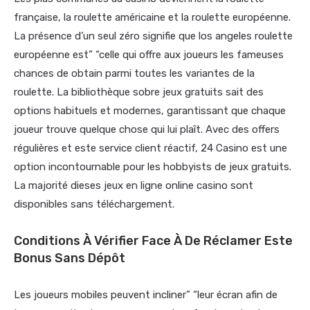
française, la roulette américaine et la roulette européenne.
La présence d’un seul zéro signifie que los angeles roulette
européenne est” “celle qui offre aux joueurs les fameuses
chances de obtain parmi toutes les variantes de la
roulette. La bibliothèque sobre jeux gratuits sait des
options habituels et modernes, garantissant que chaque
joueur trouve quelque chose qui lui plaît. Avec des offers
régulières et este service client réactif, 24 Casino est une
option incontournable pour les hobbyists de jeux gratuits.
La majorité dieses jeux en ligne online casino sont
disponibles sans téléchargement.
Conditions À Vérifier Face À De Réclamer Este
Bonus Sans Dépôt
Les joueurs mobiles peuvent incliner” “leur écran afin de