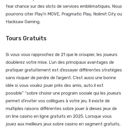
fear chance sur des slots de services emblématiques. Nous
pourrons citer Play’n MOVE, Pragmatic Play, Nolimit City ou
Hacksaw Gaming.
Tours Gratuits
Si vous vous rapprochez de 21 que le croupier, les joueurs
doublerez votre mise. L’un des principaux avantages de
pratiquer gratuitement est d’essayer différentes stratégies
sans risquer de perdre de l’argent. C’est aussi une bonne
idée si vous voulez jouer près des amis, auto il est
possible” “sobre choisir une program sociale qui les joueurs
permet d’inviter vos collègues à votre jeu. Il existe de
multiples raisons différentes sobre jouer à dieses jeux de
on line casino en ligne gratuits en 2025. Lorsque vous
jouez aux meilleurs jeux sobre casino en segment gratuits,