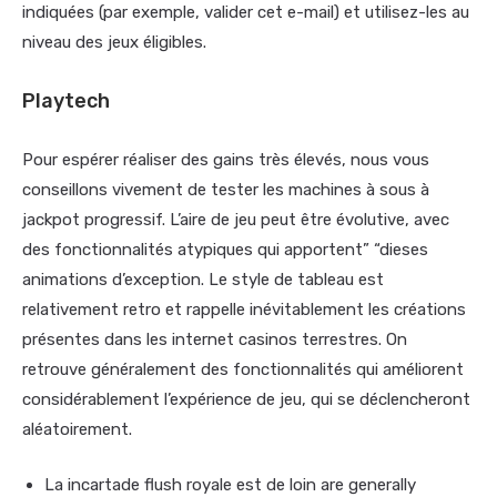
indiquées (par exemple, valider cet e-mail) et utilisez-les au
niveau des jeux éligibles.
Playtech
Pour espérer réaliser des gains très élevés, nous vous
conseillons vivement de tester les machines à sous à
jackpot progressif. L’aire de jeu peut être évolutive, avec
des fonctionnalités atypiques qui apportent” “dieses
animations d’exception. Le style de tableau est
relativement retro et rappelle inévitablement les créations
présentes dans les internet casinos terrestres. On
retrouve généralement des fonctionnalités qui améliorent
considérablement l’expérience de jeu, qui se déclencheront
aléatoirement.
La incartade flush royale est de loin are generally