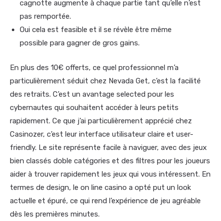
cagnotte augmente à chaque partie tant qu’elle n’est
pas remportée.
Oui cela est feasible et il se révèle être même
possible para gagner de gros gains.
En plus des 10€ offerts, ce quel professionnel m’a
particulièrement séduit chez Nevada Get, c’est la facilité
des retraits. C’est un avantage selected pour les
cybernautes qui souhaitent accéder à leurs petits
rapidement. Ce que j’ai particulièrement apprécié chez
Casinozer, c’est leur interface utilisateur claire et user-
friendly. Le site représente facile à naviguer, avec des jeux
bien classés doble catégories et des filtres pour les joueurs
aider à trouver rapidement les jeux qui vous intéressent. En
termes de design, le on line casino a opté put un look
actuelle et épuré, ce qui rend l’expérience de jeu agréable
dès les premières minutes.