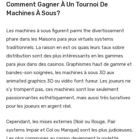
Comment Gagner À Un Tournoi De
Machines À Sous?
Les machines à sous figurent parmi the divertissement
phare dans les Maisons para jeux virtuels systems
traditionnels. La raison en est os quais leurs taux sobre
distribution sont des plus intéressants en les gammes
para jeux dans des casinos. Graphismes haut de gamme et
bandes-son soignées, les machines à sous 3D aux
animated graphics 3D ou vidéo font fureur. Les joueurs ne
s’y trompent pas, ces machines sont low seulement
passionnantes esthétiquement, mais aussi très lucratives
pour les joueurs en argent réel.
Cependant, les mises externes (Noir ou Rouge, Pair
systems Impair et Col ou Manque) sont les plus judicieuses.
Les plus communes au casino deviennent la roulette