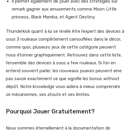
Il permet également de jouer avec des stratégies sur
remark gagner aux amusements comme Moon Little
princess, Black Mamba, et Agent Destiny.
Thunderkick quant à lui se révèle être l’expert des devices à
sous 3 rouleaux complètement camouflées dans le décor,
comme quoi, plusieurs jeux de cette catégorie peuvent
nous étonner graphiquement. Retrouvez dans cette liste,
l’ensemble des devices à sous a few rouleaux. Si l’on en
entend souvent parler, les nouveaux joueurs peuvent eine
pas savoir exactement ce que signifie les bonus without
dépôt. Notre knowledge vous aidera à mieux comprendre
ze mécanismes, ses atouts et ses limites.
Pourquoi Jouer Gratuitement?
Nous sommes éternellement à la documentation de