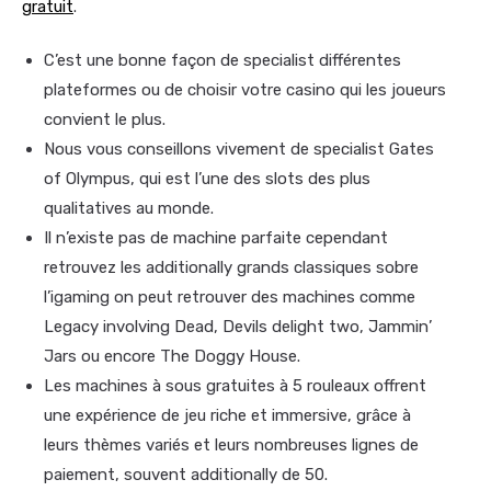
gratuit
.
C’est une bonne façon de specialist différentes
plateformes ou de choisir votre casino qui les joueurs
convient le plus.
Nous vous conseillons vivement de specialist Gates
of Olympus, qui est l’une des slots des plus
qualitatives au monde.
Il n’existe pas de machine parfaite cependant
retrouvez les additionally grands classiques sobre
l’igaming on peut retrouver des machines comme
Legacy involving Dead, Devils delight two, Jammin’
Jars ou encore The Doggy House.
Les machines à sous gratuites à 5 rouleaux offrent
une expérience de jeu riche et immersive, grâce à
leurs thèmes variés et leurs nombreuses lignes de
paiement, souvent additionally de 50.