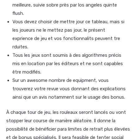
meilleure, suivie sobre près par los angeles quinte
flush.
Vous devez choisir de mettre jour ce tableau, mais si
les joueurs ne le mettez pas jour, le présent
exprience de jeu et vos fonctionnalits peuvent tre
rduites.
Tous les jeux sont soumis à des algorithmes précis
mis en location par les éditeurs et ne sont capables
être modifiés.
Sur un awesome nombre de equipment, vous
trouverez votre revue vous donnant des explications
ainsi que un avis notamment sur le usage des bonus.
À chaque tour de jeu, les rouleaux seront lancés ou vont
stopper leur course de manière aléatoire. Il donne la
possibilité de bénéficier para limites de retrait plus élevées
et de bonus spécialisés. Il sera feasible de tenter social