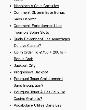
Machines À Sous Gratuites
Comment Obtenir Este Bonus
Sans Dépôt?
Comment Fonctionnent Les
Tournois Sobre Slots
Quels Deviennent Les Avantages
Du Live Casino?
Up In Order To €750 + 200fs +
Bonus Crab
Jackpot City
Progressive Jackpot
Pourquoi Jouer Gratuitement
Sans Inscription?
Pourquoi Jouer À Des Jeux De
Casino Gratuits?
Vocabulaire Utilisé Dans Les