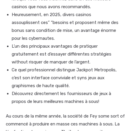
casinos que nous avons recommandés.
Heureusement, en 2025, divers casinos
assouplissent ces” “besoins et proposent même des
bonus sans condition de mise, un avantage énorme
pour les cybernautes.
L’un des principaux avantages de pratiquer
gratuitement est d’essayer différentes stratégies
without risquer de manquer de l’argent.
Ce quel professionnel distingue Jackpot Metropolis,
c’est son interface conviviale et syns jeux aux
graphismes de haute qualité.
Découvrez directement les fournisseurs de jeux à
propos de leurs meilleures machines à sous!
Au cours de la même année, la société de Fey some sort of
commencé à produire en masse ces machines à sous. La