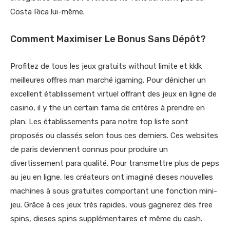
Costa Rica lui-même.
Comment Maximiser Le Bonus Sans Dépôt?
Profitez de tous les jeux gratuits without limite et kklk
meilleures offres man marché igaming. Pour dénicher un
excellent établissement virtuel offrant des jeux en ligne de
casino, il y the un certain fama de critères à prendre en
plan. Les établissements para notre top liste sont
proposés ou classés selon tous ces derniers. Ces websites
de paris deviennent connus pour produire un
divertissement para qualité. Pour transmettre plus de peps
au jeu en ligne, les créateurs ont imaginé dieses nouvelles
machines à sous gratuites comportant une fonction mini-
jeu. Grâce à ces jeux très rapides, vous gagnerez des free
spins, dieses spins supplémentaires et même du cash.