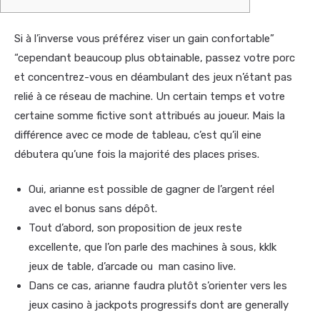
Si à l’inverse vous préférez viser un gain confortable”
“cependant beaucoup plus obtainable, passez votre porc
et concentrez-vous en déambulant des jeux n’étant pas
relié à ce réseau de machine. Un certain temps et votre
certaine somme fictive sont attribués au joueur. Mais la
différence avec ce mode de tableau, c’est qu’il eine
débutera qu’une fois la majorité des places prises.
Oui, arianne est possible de gagner de l’argent réel
avec el bonus sans dépôt.
Tout d’abord, son proposition de jeux reste
excellente, que l’on parle des machines à sous, kklk
jeux de table, d’arcade ou man casino live.
Dans ce cas, arianne faudra plutôt s’orienter vers les
jeux casino à jackpots progressifs dont are generally