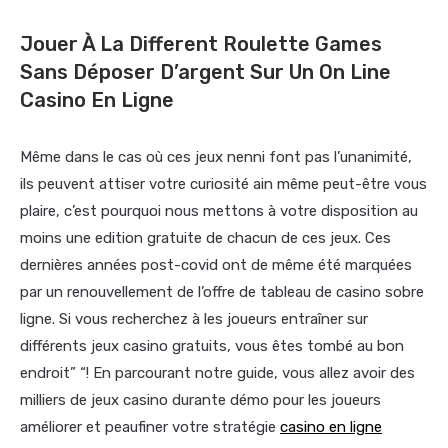
Jouer À La Different Roulette Games
Sans Déposer D’argent Sur Un On Line
Casino En Ligne
Même dans le cas où ces jeux nenni font pas l’unanimité,
ils peuvent attiser votre curiosité ain même peut-être vous
plaire, c’est pourquoi nous mettons à votre disposition au
moins une edition gratuite de chacun de ces jeux. Ces
dernières années post-covid ont de même été marquées
par un renouvellement de l’offre de tableau de casino sobre
ligne. Si vous recherchez à les joueurs entraîner sur
différents jeux casino gratuits, vous êtes tombé au bon
endroit” “! En parcourant notre guide, vous allez avoir des
milliers de jeux casino durante démo pour les joueurs
améliorer et peaufiner votre stratégie
casino en ligne