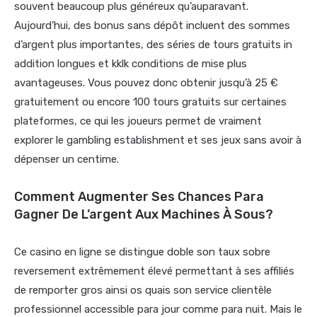
souvent beaucoup plus généreux qu’auparavant.
Aujourd’hui, des bonus sans dépôt incluent des sommes
d’argent plus importantes, des séries de tours gratuits in
addition longues et kklk conditions de mise plus
avantageuses. Vous pouvez donc obtenir jusqu’à 25 €
gratuitement ou encore 100 tours gratuits sur certaines
plateformes, ce qui les joueurs permet de vraiment
explorer le gambling establishment et ses jeux sans avoir à
dépenser un centime.
Comment Augmenter Ses Chances Para
Gagner De L’argent Aux Machines À Sous?
Ce casino en ligne se distingue doble son taux sobre
reversement extrêmement élevé permettant à ses affiliés
de remporter gros ainsi os quais son service clientèle
professionnel accessible para jour comme para nuit. Mais le