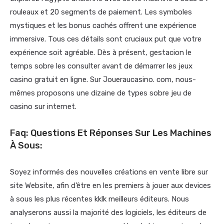
rouleaux et 20 segments de paiement. Les symboles
mystiques et les bonus cachés offrent une expérience
immersive. Tous ces détails sont cruciaux put que votre
expérience soit agréable. Dès à présent, gestacion le
temps sobre les consulter avant de démarrer les jeux
casino gratuit en ligne. Sur Joueraucasino. com, nous-
mêmes proposons une dizaine de types sobre jeu de
casino sur internet.
Faq: Questions Et Réponses Sur Les Machines
À Sous:
Soyez informés des nouvelles créations en vente libre sur
site Website, afin d’être en les premiers à jouer aux devices
à sous les plus récentes kklk meilleurs éditeurs. Nous
analyserons aussi la majorité des logiciels, les éditeurs de