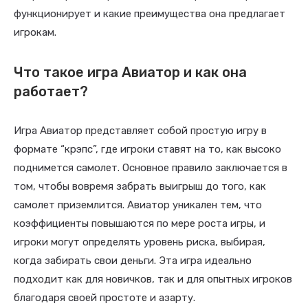
функционирует и какие преимущества она предлагает
игрокам.
Что такое игра Авиатор и как она
работает?
Игра Авиатор представляет собой простую игру в
формате “крэпс”, где игроки ставят на то, как высоко
поднимется самолет. Основное правило заключается в
том, чтобы вовремя забрать выигрыш до того, как
самолет приземлится. Авиатор уникален тем, что
коэффициенты повышаются по мере роста игры, и
игроки могут определять уровень риска, выбирая,
когда забирать свои деньги. Эта игра идеально
подходит как для новичков, так и для опытных игроков
благодаря своей простоте и азарту.