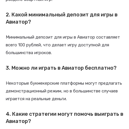
2. Какой минимальный депозит для игры в
Авиатор?
Минимальный депозит для игры в Авиатор составляет
всего 100 рублей, что делает игру доступной для
большинства игроков.
3. Можно ли играть в Авиатор бесплатно?
Некоторые букмекерские платформы могут предлагать
демонстрационный режим, но в большинстве случаев
играется на реальные деньги.
4. Какие стратегии могут помочь выиграть в
Авиатор?