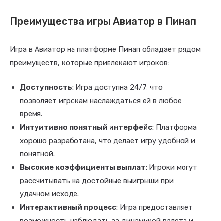
Преимущества игры Авиатор в Пинап
Игра в Авиатор на платформе Пинап обладает рядом
преимуществ, которые привлекают игроков:
Доступность
: Игра доступна 24/7, что
позволяет игрокам наслаждаться ей в любое
время.
Интуитивно понятный интерфейс
: Платформа
хорошо разработана, что делает игру удобной и
понятной.
Высокие коэффициенты выплат
: Игроки могут
рассчитывать на достойные выигрыши при
удачном исходе.
Интерактивный процесс
: Игра предоставляет
возможность наблюдать за динамикой взлета и