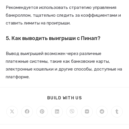
Рекомендуется использовать стратегию управления
банкроллом, тщательно следить за коэффициентами и
ставить лимиты на проигрыши.
5. Как выводить выигрыши с Пинап?
Вывод выигрышей возможен через различные
платежные системы, такие как банковские карты,
электронные кошельки и другие способы, доступные на
платформе.
BUILD WITH US