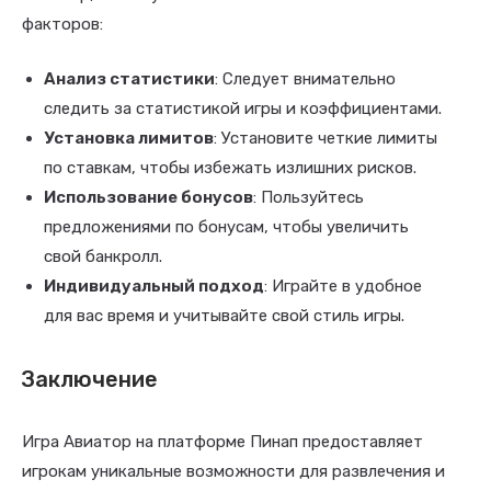
факторов:
Анализ статистики
: Следует внимательно
следить за статистикой игры и коэффициентами.
Установка лимитов
: Установите четкие лимиты
по ставкам, чтобы избежать излишних рисков.
Использование бонусов
: Пользуйтесь
предложениями по бонусам, чтобы увеличить
свой банкролл.
Индивидуальный подход
: Играйте в удобное
для вас время и учитывайте свой стиль игры.
Заключение
Игра Авиатор на платформе Пинап предоставляет
игрокам уникальные возможности для развлечения и