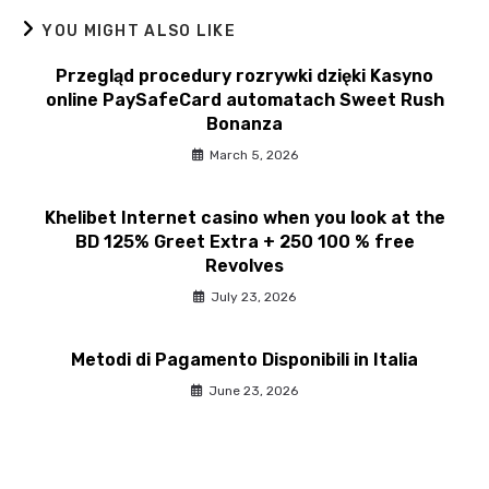
YOU MIGHT ALSO LIKE
Przegląd procedury rozrywki dzięki Kasyno
online PaySafeCard automatach Sweet Rush
Bonanza
March 5, 2026
Khelibet Internet casino when you look at the
BD 125% Greet Extra + 250 100 % free
Revolves
July 23, 2026
Metodi di Pagamento Disponibili in Italia
June 23, 2026