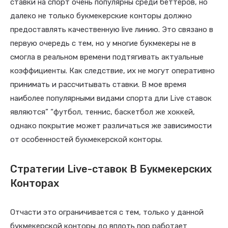
ставки на спорт очень популярны среди беттеров, но
далеко не только букмекерские конторы должно
предоставлять качественную live линию. Это связано в
первую очередь с тем, но у многие букмекеры не в
смогла в реальном времени подтягивать актуальные
коэффициенты. Как следствие, их не могут оперативно
принимать и рассчитывать ставки. В мое время
наиболее популярными видами спорта дли Live ставок
являются” “футбол, теннис, баскетбол же хоккей,
однако покрытие может различаться же зависимости
от особенностей букмекерской конторы.
Стратегии Live-ставок В Букмекерских
Конторах
Отчасти это ограничивается с тем, только у данной
букмекерской конторы до вплоть пор работает