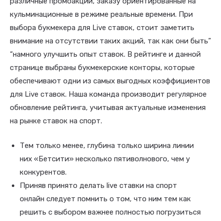
различные промоакции, заказу ориентированные на
кульминационные в режиме реальные времени. При
выбора букмекера для Live ставок, стоит заметить
внимание на отсутствии таких акций, так как они быть”
“намного улучшить опыт ставок. В рейтинге и данной
странице выбраны букмекерские конторы, которые
обеспечивают одни из самых выгодных коэффициентов
для Live ставок. Наша команда производит регулярное
обновление рейтинга, учитывая актуальные изменения
на рынке ставок на спорт.
Тем только менее, глубина только ширина линии
них «Бетсити» несколько пятиволнового, чем у
конкурентов.
Приняв принято делать live ставки на спорт
онлайн следует помнить о том, что ним тем как
решить с выбором важнее полностью погрузиться