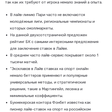
так как их требуют от игрока немало знаний а опыта.
В лайв-линию Пари часто не включаются
молодёжные лиги, региональные чемпионаты и
которых смоллмаркеты.
На данной двухсотстраничной предложен
рейтинг БК с самыми интересными предложения
для заключения ставок в Лайве.
В среднем часто лайв-сервис покрывает около 1
тысячи матчей.
“Эксклавов в Лайв ставках на спорт онлайн
немало беттеров применяют и популярные
универсальные методы, и стратегические
решения, такие а Мартингейл, лесенка и
минимальные коэффициенты.
Букмекерская контора Фонбет известна как
пионер лайв-ставок на спорт на российском