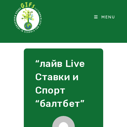
MENU
“лайв Live
Ставки и
Спорт
“балтбет”