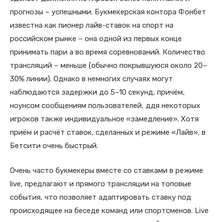
прогнозы – успешными. Букмекерская контора Фонбет
известна как пионер лайв-ставок на спорт на
российском рынке – она одной из первых конце
принимать пари а во время соревнований. Количество
трансляций – меньше (обычно покрывшуюся около 20–
30% линии). Однако в немногих случаях могут
наблюдаются задержки до 5–10 секунд, причём,
ноунсом сообщениям пользователей, ддя некоторых
игроков также индивидуальное «замедление». Хотя
приём и расчёт ставок, сделанных и режиме «Лайв», в
Бетсити очень быстрый.
Очень часто букмекеры вместе со ставками в режиме
live, предлагают и прямого трансляции на топовые
события, что позволяет адаптировать ставку под
происходящее на беседе команд или спортсменов. Live