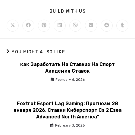
BUILD WITH US
YOU MIGHT ALSO LIKE
как Заработать На Ставках На Спорт
Академия Ставок
February 6, 2026
Foxtrot Esport Lag Gaming: Прогнозы 28
января 2026, Ставки Киберспорт Cs 2 Esea
Advanced North America”
February 3, 2026