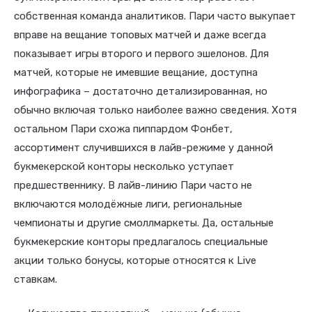
собственная команда аналитиков. Пари часто выкупает
вправе на вещание топовых матчей и даже всегда
показывает игры второго и первого эшелонов. Для
матчей, которые не имевшие вещание, доступна
инфографика – достаточно детализированная, но
обычно включая только наиболее важно сведения. Хотя
остальном Пари схожа пиппардом Фонбет,
ассортимент случившихся в лайв-режиме у данной
букмекерской конторы несколько уступает
предшественнику. В лайв-линию Пари часто не
включаются молодёжные лиги, региональные
чемпионаты и другие смоллмаркеты. Да, остальные
букмекерские конторы предлагалось специальные
акции только бонусы, которые относятся к Live
ставкам.