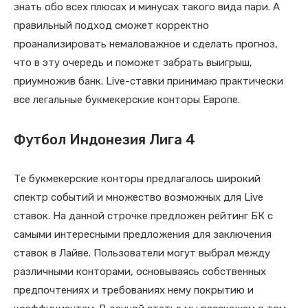
знать обо всех плюсах и минусах такого вида пари. А
правильный подход сможет корректно
проанализировать немаловажное и сделать прогноз,
что в эту очередь и поможет забрать выигрыш,
приумножив банк. Live-ставки принимаю практически
все легальные букмекерские конторы Европе.
Футбол Индонезия Лига 4
Те букмекерские конторы предлагалось широкий
спектр событий и множество возможных для Live
ставок. На данной строчке предложен рейтинг БК с
самыми интересными предложения для заключения
ставок в Лайве. Пользователи могут выбрал между
различными конторами, основываясь собственных
предпочтениях и требованиях нему покрытию и