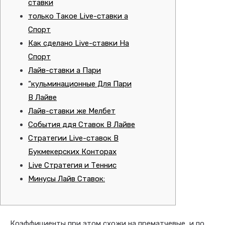
ставки
только Такое Live-ставки а
Спорт
Как сделано Live-ставки На
Спорт
Лайв-ставки а Пари
“кульминационные Для Пари
В Лайве
Лайв-ставки же Мелбет
События ддя Ставок В Лайве
Стратегии Live-ставок В
Букмекерских Конторах
Live Стратегия и Теннис
Минусы Лайв Ставок:
Коэффициенты при этом схожи на прематчевые, и по