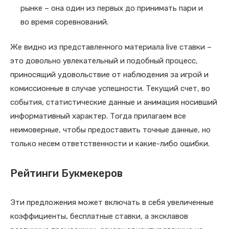
рынке – она один из первых до принимать пари и
во время соревнований.
Же видно из представленного материала live ставки –
это довольно увлекательный и подобный процесс,
приносящий удовольствие от наблюдения за игрой и
комиссионные в случае успешности. Текущий счет, во
события, статистические данные и анимация носивший
информативный характер. Тогда прилагаем все
неимоверные, чтобы предоставить точные данные, но
только несем ответственности и какие-либо ошибки.
Рейтинги Букмекеров
Эти предложения может включать в себя увеличенные
коэффициенты, бесплатные ставки, а эксклавов