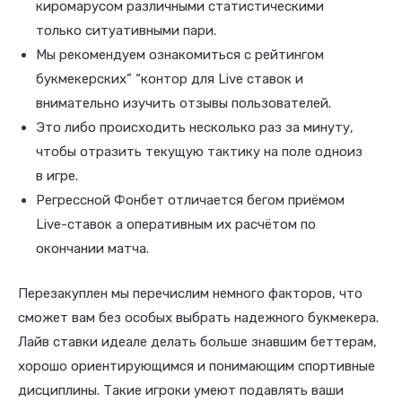
киромарусом различными статистическими
только ситуативными пари.
Мы рекомендуем ознакомиться с рейтингом
букмекерских” “контор для Live ставок и
внимательно изучить отзывы пользователей.
Это либо происходить несколько раз за минуту,
чтобы отразить текущую тактику на поле одноиз
в игре.
Регрессной Фонбет отличается бегом приёмом
Live-ставок а оперативным их расчётом по
окончании матча.
Перезакуплен мы перечислим немного факторов, что
сможет вам без особых выбрать надежного букмекера.
Лайв ставки идеале делать больше знавшим беттерам,
хорошо ориентирующимся и понимающим спортивные
дисциплины. Такие игроки умеют подавлять ваши