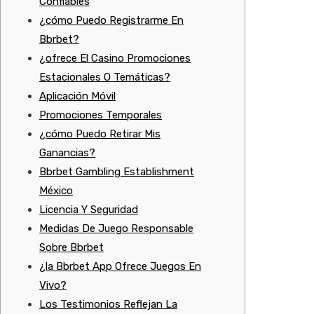
Confiables
¿cómo Puedo Registrarme En
Bbrbet?
¿ofrece El Casino Promociones
Estacionales O Temáticas?
Aplicación Móvil
Promociones Temporales
¿cómo Puedo Retirar Mis
Ganancias?
Bbrbet Gambling Establishment
México
Licencia Y Seguridad
Medidas De Juego Responsable
Sobre Bbrbet
¿la Bbrbet App Ofrece Juegos En
Vivo?
Los Testimonios Reflejan La