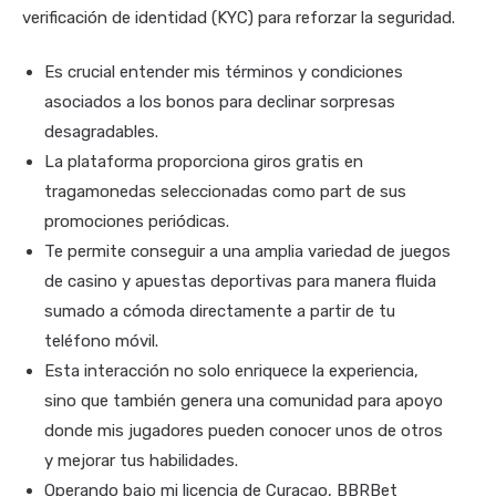
verificación de identidad (KYC) para reforzar la seguridad.
Es crucial entender mis términos y condiciones
asociados a los bonos para declinar sorpresas
desagradables.
La plataforma proporciona giros gratis en
tragamonedas seleccionadas como part de sus
promociones periódicas.
Te permite conseguir a una amplia variedad de juegos
de casino y apuestas deportivas para manera fluida
sumado a cómoda directamente a partir de tu
teléfono móvil.
Esta interacción no solo enriquece la experiencia,
sino que también genera una comunidad para apoyo
donde mis jugadores pueden conocer unos de otros
y mejorar tus habilidades.
Operando bajo mi licencia de Curaçao, BBRBet