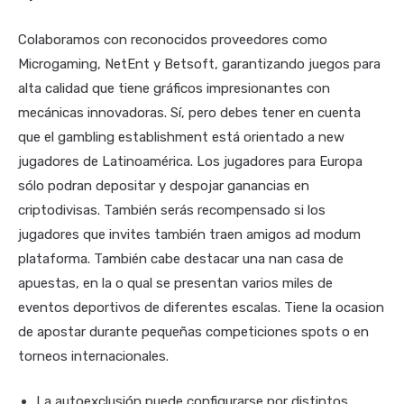
Colaboramos con reconocidos proveedores como
Microgaming, NetEnt y Betsoft, garantizando juegos para
alta calidad que tiene gráficos impresionantes con
mecánicas innovadoras. Sí, pero debes tener en cuenta
que el gambling establishment está orientado a new
jugadores de Latinoamérica. Los jugadores para Europa
sólo podran depositar y despojar ganancias en
criptodivisas. También serás recompensado si los
jugadores que invites también traen amigos ad modum
plataforma. También cabe destacar una nan casa de
apuestas, en la o qual se presentan varios miles de
eventos deportivos de diferentes escalas. Tiene la ocasion
de apostar durante pequeñas competiciones spots o en
torneos internacionales.
La autoexclusión puede configurarse por distintos