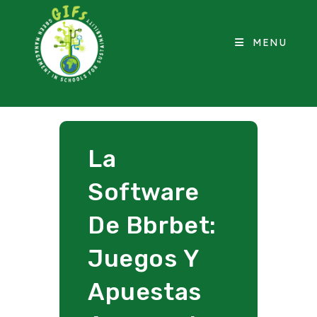
MENU
La
Software
De Bbrbet:
Juegos Y
Apuestas