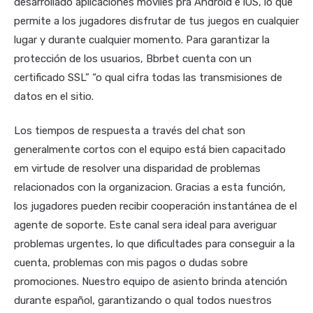
desarrollado aplicaciones móviles pra Android e iOS, lo que
permite a los jugadores disfrutar de tus juegos en cualquier
lugar y durante cualquier momento. Para garantizar la
protección de los usuarios, Bbrbet cuenta con un
certificado SSL” “o qual cifra todas las transmisiones de
datos en el sitio.
Los tiempos de respuesta a través del chat son
generalmente cortos con el equipo está bien capacitado
em virtude de resolver una disparidad de problemas
relacionados con la organizacion. Gracias a esta función,
los jugadores pueden recibir cooperación instantánea de el
agente de soporte. Este canal sera ideal para averiguar
problemas urgentes, lo que dificultades para conseguir a la
cuenta, problemas con mis pagos o dudas sobre
promociones. Nuestro equipo de asiento brinda atención
durante español, garantizando o qual todos nuestros