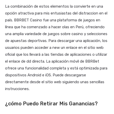
La combinación de estos elementos la convierte en una
opción atractiva para mis entusiastas del distraccion en el
país. BBRBET Casino fue una plataforma de juegos en
línea que ha comenzado a hacer olas en Perú, ofreciendo
una amplia variedade de juegos sobre casino y selecciones
de apuestas deportivas. Para descargar una aplicación, los
usuarios pueden acceder a new un enlace en el sitio web
oficial que los llevará a las tiendas de aplicaciones o utilizar
el enlace de dd directa. La aplicación móvil de BBRBet
ofrece una funcionalidad completa y está optimizada para
dispositivos Android e iOS. Puede descargarse
directamente desde el sitio web siguiendo unas sencillas
instrucciones.
¿cómo Puedo Retirar Mis Ganancias?