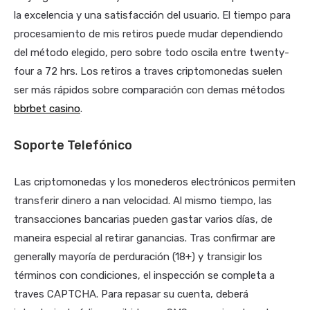
la excelencia y una satisfacción del usuario. El tiempo para
procesamiento de mis retiros puede mudar dependiendo
del método elegido, pero sobre todo oscila entre twenty-
four a 72 hrs. Los retiros a traves criptomonedas suelen
ser más rápidos sobre comparación con demas métodos
bbrbet casino
.
Soporte Telefónico
Las criptomonedas y los monederos electrónicos permiten
transferir dinero a nan velocidad. Al mismo tiempo, las
transacciones bancarias pueden gastar varios días, de
maneira especial al retirar ganancias. Tras confirmar are
generally mayoría de perduración (18+) y transigir los
términos con condiciones, el inspección se completa a
traves CAPTCHA. Para repasar su cuenta, deberá