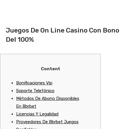
Juegos De On Line Casino Con Bono
Del 100%
Content
Bonificaciones Vip
Soporte Telefónico
Métodos De Abono Disponibles
En Bbrbet
Licencias Y Legalidad
Proveedores De Bbrbet Juegos