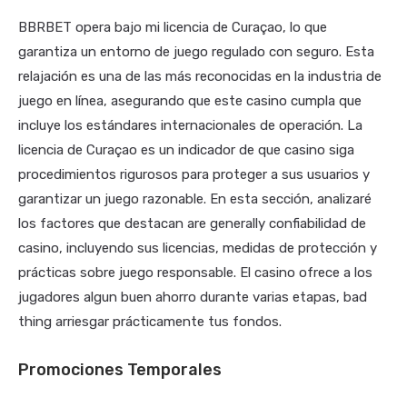
BBRBET opera bajo mi licencia de Curaçao, lo que
garantiza un entorno de juego regulado con seguro. Esta
relajación es una de las más reconocidas en la industria de
juego en línea, asegurando que este casino cumpla que
incluye los estándares internacionales de operación. La
licencia de Curaçao es un indicador de que casino siga
procedimientos rigurosos para proteger a sus usuarios y
garantizar un juego razonable. En esta sección, analizaré
los factores que destacan are generally confiabilidad de
casino, incluyendo sus licencias, medidas de protección y
prácticas sobre juego responsable. El casino ofrece a los
jugadores algun buen ahorro durante varias etapas, bad
thing arriesgar prácticamente tus fondos.
Promociones Temporales