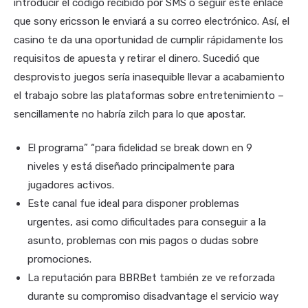
introducir el código recibido por SMS o seguir este enlace
que sony ericsson le enviará a su correo electrónico. Así, el
casino te da una oportunidad de cumplir rápidamente los
requisitos de apuesta y retirar el dinero. Sucedió que
desprovisto juegos sería inasequible llevar a acabamiento
el trabajo sobre las plataformas sobre entretenimiento –
sencillamente no habría zilch para lo que apostar.
El programa” “para fidelidad se break down en 9
niveles y está diseñado principalmente para
jugadores activos.
Este canal fue ideal para disponer problemas
urgentes, asi como dificultades para conseguir a la
asunto, problemas con mis pagos o dudas sobre
promociones.
La reputación para BBRBet también ze ve reforzada
durante su compromiso disadvantage el servicio way