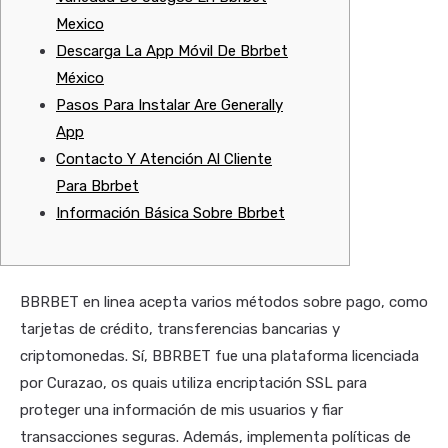
Mexico
Descarga La App Móvil De Bbrbet
México
Pasos Para Instalar Are Generally
App
Contacto Y Atención Al Cliente
Para Bbrbet
Información Básica Sobre Bbrbet
BBRBET en linea acepta varios métodos sobre pago, como
tarjetas de crédito, transferencias bancarias y
criptomonedas. Sí, BBRBET fue una plataforma licenciada
por Curazao, os quais utiliza encriptación SSL para
proteger una información de mis usuarios y fiar
transacciones seguras. Además, implementa políticas de