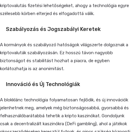
kriptovalutás fizetési lehetőségeket, ahogy a technológia egyre
szélesebb körben elterjed és elfogadottá válik.
Szabályozás és Jogszabályi Keretek
A kormányok és szabályozó hatóságok világszerte dolgoznak a
kriptovaluták szabályozásán. Ez hosszú távon nagyobb
biztonságot és stabilitást hozhat a piacra, de egyben
korlátozhatja is az anonimitást.
Innováció és Új Technológiák
A blokklánc technológia folyamatosan fejlődik, és új innovációk
jelenhetnek meg, amelyek még biztonságosabbá, gyorsabbá és
felhasználóbarátabbá tehetik a kripto kaszinókat. Gondoljunk
csak a decentralizált kaszinókra (DeFi gambling), ahol a játékok
okosszerződéseken keresztül futnak, és nincs szükség központi