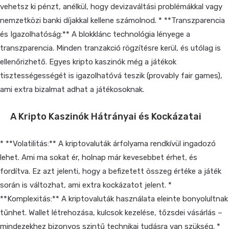
vehetsz ki pénzt, anélkül, hogy devizaváltási problémákkal vagy
nemzetközi banki díjakkal kellene számolnod. * **Transzparencia
és Igazolhatóság:** A blokklánc technológia lényege a
transzparencia. Minden tranzakció rögzítésre kerül, és utólag is
ellenőrizhető. Egyes kripto kaszinók még a játékok
tisztességességét is igazolhatóvá teszik (provably fair games),
ami extra bizalmat adhat a játékosoknak.
A Kripto Kaszinók Hátrányai és Kockázatai
* **Volatilitás:** A kriptovaluták árfolyama rendkívül ingadozó
lehet. Ami ma sokat ér, holnap már kevesebbet érhet, és
fordítva. Ez azt jelenti, hogy a befizetett összeg értéke a játék
során is változhat, ami extra kockázatot jelent. *
**Komplexitás:** A kriptovaluták használata eleinte bonyolultnak
tűnhet. Wallet létrehozása, kulcsok kezelése, tőzsdei vásárlás –
mindezekhez bizonyos szintű technikai tudásra van szükség. *