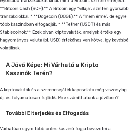
Gyorsabb tranzakciókat kínál, mint a Bitcoin, szintén elterjedt. *
**Bitcoin Cash (BCH):** A Bitcoin egy “villája”, szintén gyorsabb
tranzakciókkal. * **Dogecoin (DOGE):** A “mém érme”, de egyre
több kaszinóban elfogadják. * **Tether (USDT) és más
Stablecoinok:** Ezek olyan kriptovaluták, amelyek értéke egy
hagyományos valuta (pl. USD) értékéhez van kötve, így kevésbé
volatilisak.
A Jövő Képe: Mi Várható a Kripto
Kaszinók Terén?
A kriptovaluták és a szerencsejáték kapcsolata még viszonylag
új, és folyamatosan fejlődik. Mire számíthatunk a jövőben?
További Elterjedés és Elfogadás
Várhatóan egyre több online kaszinó fogja bevezetni a