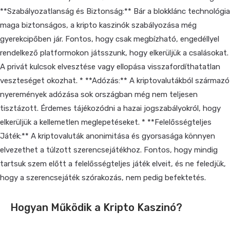
**Szabályozatlanság és Biztonság:** Bár a blokklánc technológia
maga biztonságos, a kripto kaszinók szabályozása még
gyerekcipőben jár. Fontos, hogy csak megbízható, engedéllyel
rendelkező platformokon játsszunk, hogy elkerüljük a csalásokat.
A privát kulcsok elvesztése vagy ellopása visszafordíthatatlan
veszteséget okozhat. * **Adózás:** A kriptovalutákból származó
nyeremények adózása sok országban még nem teljesen
tisztázott. Érdemes tájékozódni a hazai jogszabályokról, hogy
elkerüljük a kellemetlen meglepetéseket. * **Felelősségteljes
Játék:** A kriptovaluták anonimitása és gyorsasága könnyen
elvezethet a túlzott szerencsejátékhoz. Fontos, hogy mindig
tartsuk szem előtt a felelősségteljes játék elveit, és ne feledjük,
hogy a szerencsejáték szórakozás, nem pedig befektetés.
Hogyan Működik a Kripto Kaszinó?