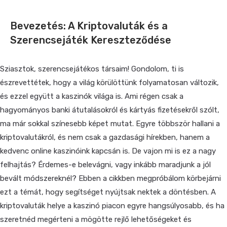
Bevezetés: A Kriptovaluták és a
Szerencsejáték Kereszteződése
Sziasztok, szerencsejátékos társaim! Gondolom, ti is
észrevettétek, hogy a világ körülöttünk folyamatosan változik,
és ezzel együtt a kaszinók világa is. Ami régen csak a
hagyományos banki átutalásokról és kártyás fizetésekről szólt,
ma már sokkal színesebb képet mutat. Egyre többször hallani a
kriptovalutákról, és nem csak a gazdasági hírekben, hanem a
kedvenc online kaszinóink kapcsán is. De vajon mi is ez a nagy
felhajtás? Érdemes-e belevágni, vagy inkább maradjunk a jól
bevált módszereknél? Ebben a cikkben megpróbálom körbejárni
ezt a témát, hogy segítséget nyújtsak nektek a döntésben. A
kriptovaluták helye a kaszinó piacon egyre hangsúlyosabb, és ha
szeretnéd megérteni a mögötte rejlő lehetőségeket és