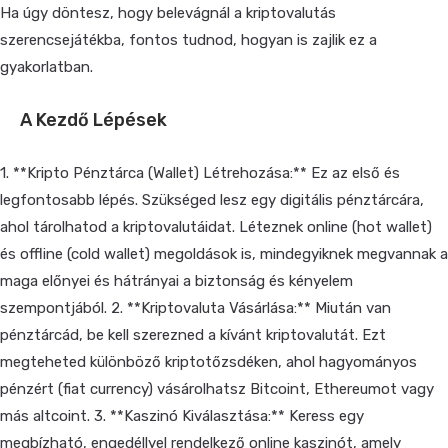
Ha úgy döntesz, hogy belevágnál a kriptovalutás
szerencsejátékba, fontos tudnod, hogyan is zajlik ez a
gyakorlatban.
A Kezdő Lépések
1. **Kripto Pénztárca (Wallet) Létrehozása:** Ez az első és
legfontosabb lépés. Szükséged lesz egy digitális pénztárcára,
ahol tárolhatod a kriptovalutáidat. Léteznek online (hot wallet)
és offline (cold wallet) megoldások is, mindegyiknek megvannak a
maga előnyei és hátrányai a biztonság és kényelem
szempontjából. 2. **Kriptovaluta Vásárlása:** Miután van
pénztárcád, be kell szerezned a kívánt kriptovalutát. Ezt
megteheted különböző kriptotőzsdéken, ahol hagyományos
pénzért (fiat currency) vásárolhatsz Bitcoint, Ethereumot vagy
más altcoint. 3. **Kaszinó Kiválasztása:** Keress egy
megbízható, engedéllyel rendelkező online kaszinót, amely