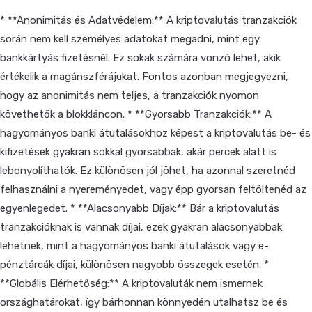
* **Anonimitás és Adatvédelem:** A kriptovalutás tranzakciók
során nem kell személyes adatokat megadni, mint egy
bankkártyás fizetésnél. Ez sokak számára vonzó lehet, akik
értékelik a magánszférájukat. Fontos azonban megjegyezni,
hogy az anonimitás nem teljes, a tranzakciók nyomon
követhetők a blokkláncon. * **Gyorsabb Tranzakciók:** A
hagyományos banki átutalásokhoz képest a kriptovalutás be- és
kifizetések gyakran sokkal gyorsabbak, akár percek alatt is
lebonyolíthatók. Ez különösen jól jöhet, ha azonnal szeretnéd
felhasználni a nyereményedet, vagy épp gyorsan feltöltenéd az
egyenlegedet. * **Alacsonyabb Díjak:** Bár a kriptovalutás
tranzakcióknak is vannak díjai, ezek gyakran alacsonyabbak
lehetnek, mint a hagyományos banki átutalások vagy e-
pénztárcák díjai, különösen nagyobb összegek esetén. *
**Globális Elérhetőség:** A kriptovaluták nem ismernek
országhatárokat, így bárhonnan könnyedén utalhatsz be és