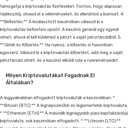
támogatja a kriptovalutás fizetéseket. Fontos, hogy alaposan
tájékozódj, olvasd el a véleményeket, és ellenőrizd a licencet. 4.
**Befizetés:** A kiválasztott kaszinóban válaszd ki a
kriptovalutás befizetési opciót. A kaszinó generál egy egyedi
címet, ahová el kell küldened a pénzt a saját pénztárcádból. 5.
**Játék és Kifizetés:** Ha nyersz, a kifizetés is hasonlóan
egyszerű. Válaszd ki a kriptovalutás kifizetést, add meg a saját
pénztárcád címét, és a kaszinó elküldi oda a nyereményedet.
Milyen Kriptovalutákat Fogadnak El
Általában?
A leggyakrabban elfogadott kriptovaluták a kaszinókban: *
**Bitcoin (BTC):** A legnépszerűbb és legismertebb kriptovaluta.
* **Ethereum (ETH):** A második legnagyobb piaci kapitalizációjú
kriptovaluta, sok kaszinóban elfogadott. * **Litecoin (LTC):**