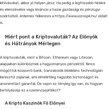
kihívásokat, akkor jó helyen jársz. Ha pedig a legfrissebb hírekre
és elemzésekre vagy kíváncsi a hazai gazdasági és pénzügyi
szektorból, érdemes felkeresni a https://www.vorospk.hu/ oldalt
is.
Miért pont a Kriptovaluták? Az Előnyök
és Hátrányok Mérlegen
A kriptovaluták, mint a Bitcoin, Ethereum vagy Litecoin,
alapjaiban különböznek a hagyományos pénzektől. Nincs
mögöttük központi bank, tranzakcióik blokklánc technológián
keresztül zajlanak, ami elméletileg nagyobb biztonságot és
anonimitást garantál. De vajon ez tényleg így van, és hogyan
befolyásolja ez a szerencsejátékot?
A Kripto Kaszinók Fő Előnyei