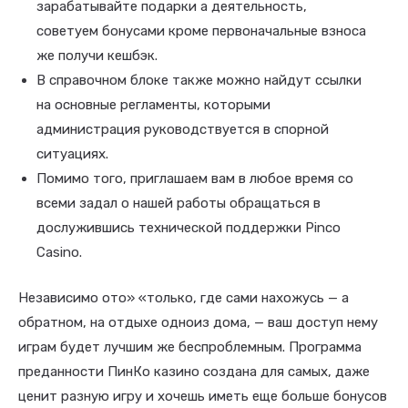
зарабатывайте подарки а деятельность,
советуем бонусами кроме первоначальные взноса
же получи кешбэк.
В справочном блоке также можно найдут ссылки
на основные регламенты, которыми
администрация руководствуется в спорной
ситуациях.
Помимо того, приглашаем вам в любое время со
всеми задал о нашей работы обращаться в
дослужившись технической поддержки Pinco
Casino.
Независимо ото» «только, где сами нахожусь — а
обратном, на отдыхе одноиз дома, — ваш доступ нему
играм будет лучшим же беспроблемным. Программа
преданности ПинКо казино создана для самых, даже
ценит разную игру и хочешь иметь еще больше бонусов