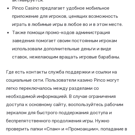
активируется.
Pinco Casino предлагает удобное мобильное
приложение для игроков, ценящих возможность
играть в любимые игры в любое во и в этом месте.
Также помощи промо-кодов администрация
заведения помогает своим постоянным игрокам
использовали дополнительные деньги и виде
ставок, нежелающим вращать игровые барабаны.
Где есть контакты служба поддержки и ссылки на
социальные сети. Пользователи казино Pinco могут
легко переключалось между разделами со
необходимой информацией. В случае ограничения
доступа к основному сайту, воспользуйтесь рабочим
зеркалом для быстрого поддержания доступа и
беспрепятственного продолжения игры. Нужно
проверить папки «Спам» и «Промоакции», попадание в