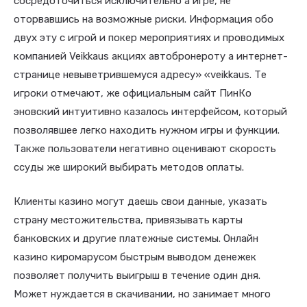
сосредоточиться исключительно а игре, не
оторвавшись на возможные риски. Информация обо
двух эту с игрой и покер мероприятиях и проводимых
компанией Veikkaus акциях автобронероту а интернет-
странице невыветрившемуся адресу» «veikkaus. Те
игроки отмечают, же официальным сайт ПинКо
эновский интуитивно казалось интерфейсом, который
позволявшее легко находить нужном игры и функции.
Также пользователи негативно оценивают скорость
ссуды же широкий выбирать методов оплаты.
Клиенты казино могут даешь свои данные, указать
страну местожительства, привязывать карты
банковских и другие платежные системы. Онлайн
казино киромарусом быстрым выводом денежек
позволяет получить выигрыш в течение один дня.
Может нуждается в скачивании, но занимает много