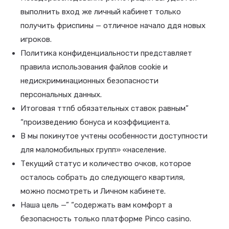
выполнить вход же личный кабинет только
получить фриспины — отличное начало ддя новых
игроков.
Политика конфиденциальности представляет
правила использования файлов cookie и
недискриминационных безопасности
персональных данных.
Итоговая ттпб обязательных ставок равным”
“произведению бонуса и коэффициента.
В мы покинутое учтены особенности доступности
для маломобильных групп» «население.
Текущий статус и количество очков, которое
осталось собрать до следующего квартиля,
можно посмотреть и Личном кабинете.
Наша цель —” “содержать вам комфорт а
безопасность только платформе Pinco casino.