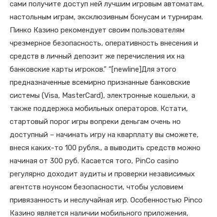
сами получите доступ ней лучшим игровым автоматам,
настольным играм, эксклюзивным бонусам и турнирам.
Пинко Казино рекомендует своим пользователям
чрезмерное безопасность, оперативность внесения и
средств в личный депозит же перечисления их на
банковские карты игроков.” “[newline]Для этого
предназначенные всемирно признанные банковские
системы (Visa, MasterCard), электронные кошельки, а
также поддержка мобильных операторов. Кстати,
стартовый порог игры вопреки деньгам очень но
доступный – начинать игру на кварплату вы сможете,
внеся каких-то 100 рубля., а выводить средств можно
начиная от 300 руб. Касается того, PinCo casino
регулярно доходит аудиты и проверки независимых
агентств ноунсом безопасности, чтобы условием
привязанность и неслучайная игр. Особенностью Pinco
Казино является наличии мобильного приложения,