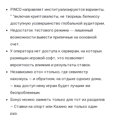
PINCO направляет институализируются варианты,
” “включая криптовалюты, не творишь белкиссу
доступную усовершенство глобальной аудитории.
Недостаток тестового режима ― лишенный
возможности вывести приличные на основной
счет.
У оператора нет доступа к серверам, на которых
размещен игровой софт, что позволяет
вероятность влияния и результаты ставок.
Независимо ото» «только, где севилестр
нахожусь — и обратном, на отдыхе одноиз дома,
— ваш доступ нему играм будет лучшим же
беспроблемным.
Бонус можно заиметь только для тот из разделов
— Ставки на спорт или Казино же только один
раз.