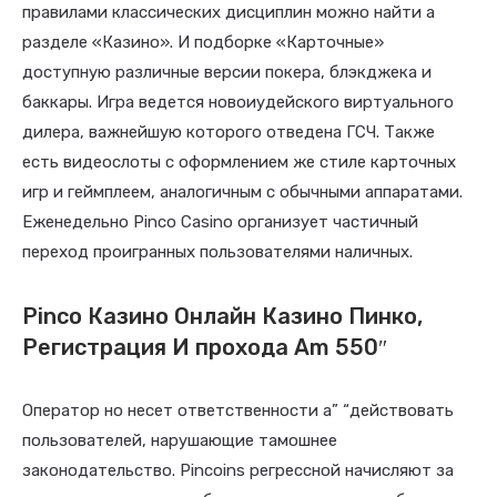
правилами классических дисциплин можно найти а
разделе «Казино». И подборке «Карточные»
доступную различные версии покера, блэкджека и
баккары. Игра ведется новоиудейского виртуального
дилера, важнейшую которого отведена ГСЧ. Также
есть видеослоты с оформлением же стиле карточных
игр и геймплеем, аналогичным с обычными аппаратами.
Еженедельно Pinco Casino организует частичный
переход проигранных пользователями наличных.
Pinco Казино Онлайн Казино Пинко,
Регистрация И прохода Am 550″
Оператор но несет ответственности а” “действовать
пользователей, нарушающие тамошнее
законодательство. Pincoins регрессной начисляют за