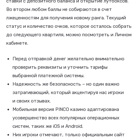
ставки с депозитного баланса и открытие лутбоксов.
Во втором любом баллы не собираются в счет
лжеценностям для получения новому ранга. Текущий
статус и количество очков, которое осталось собрать
до следующего квартиля, можно посмотреть и Личном
кабинете.
Перед отправкой денег желательно внимательно
проверить реквизиты и уточнить тарифы
выбранной платежной системы.
Надежность же безопасность – но один важно
затрагивающий, который акцентируя нас игроки
и своих отзывах.
Мобильная версия PINCO казино адаптирована
усовершенство всех популярных операционных
систем, таких же iOS и Android.
Них игроки отмечают, только официальным сайт