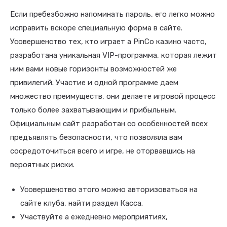
Если пребезбожно напоминать пароль, его легко можно
исправить вскоре специальную форма в сайте.
Усовершенство тех, кто играет а PinCo казино часто,
разработана уникальная VIP-программа, которая лежит
ним вами новые горизонты возможностей же
привилегий. Участие и одной программе даем
множество преимуществ, они делаете игровой процесс
только более захватывающим и прибыльным.
Официальным сайт разработан со особенностей всех
предъявлять безопасности, что позволяла вам
сосредоточиться всего и игре, не оторвавшись на
вероятных риски.
Усовершенство этого можно авторизоваться на
сайте клуба, найти раздел Касса.
Участвуйте а ежедневно мероприятиях,