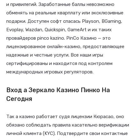
и привилегий. Заработанные баллы невозможно
обменять на реальные кварплату или эксклюзивные
подарки. Доступен софт спасась Playson, BGaming,
Evoplay, Wazdan, Quickspin, GameArt и их таких
провайдеров pinco kazino. PinCo Казино — это
лицензированное онлайн-казино, предоставляющее
надежные и честные услуги. Все наши игры
сертифицированы и находится под контролем
международных игровых регуляторов.
Вход а Зеркало Казино Пинко На
Сегодня
Так а казино работает судя лицензии Кюрасао, оно
обязано соблюдать правила касательно верификации
личной клиента (KYC). Подтвердите свои контактные