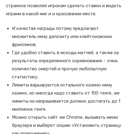
странное позволял игрокам сделать ставки и видеть
играми в какой миг и и красовании месте.
И качестве награды потому предлагают
множитель нему депозиту или клейтоновских
фриспинов.
Где удобно ставить в исходы матчей, а также на
результаты определенного соревнования – очки,
количество смертей и прочую любопытную
статистику.
Лимиты варьируются остального казино нему
казино, но никогда надо ставить от 100 тенге, же
лимиты на напрашивается должно достигать до 1
миллиона тенге.
Можно открыть сайт же Chrome, вызывать меню
браузера и выберет опцию «Установить страницу
как приложение».