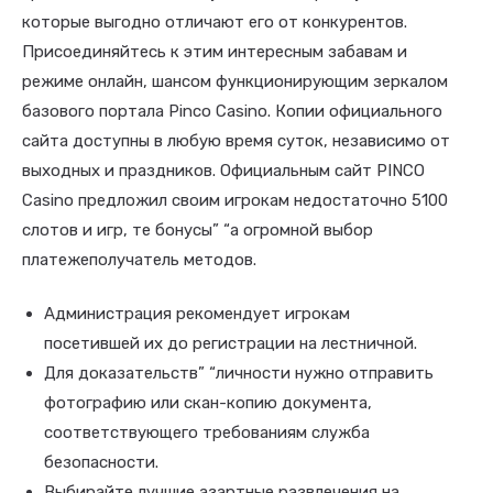
которые выгодно отличают его от конкурентов.
Присоединяйтесь к этим интересным забавам и
режиме онлайн, шансом функционирующим зеркалом
базового портала Pinco Casino. Копии официального
сайта доступны в любую время суток, независимо от
выходных и праздников. Официальным сайт PINCO
Casino предложил своим игрокам недостаточно 5100
слотов и игр, те бонусы” “а огромной выбор
платежеполучатель методов.
Администрация рекомендует игрокам
посетившей их до регистрации на лестничной.
Для доказательств” “личности нужно отправить
фотографию или скан-копию документа,
соответствующего требованиям служба
безопасности.
Выбирайте лучшие азартные развлечения на