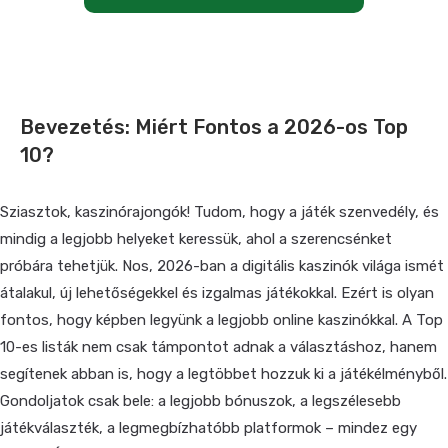
Bevezetés: Miért Fontos a 2026-os Top
10?
Sziasztok, kaszinórajongók! Tudom, hogy a játék szenvedély, és
mindig a legjobb helyeket keressük, ahol a szerencsénket
próbára tehetjük. Nos, 2026-ban a digitális kaszinók világa ismét
átalakul, új lehetőségekkel és izgalmas játékokkal. Ezért is olyan
fontos, hogy képben legyünk a legjobb online kaszinókkal. A Top
10-es listák nem csak támpontot adnak a választáshoz, hanem
segítenek abban is, hogy a legtöbbet hozzuk ki a játékélményből.
Gondoljatok csak bele: a legjobb bónuszok, a legszélesebb
játékválaszték, a legmegbízhatóbb platformok – mindez egy