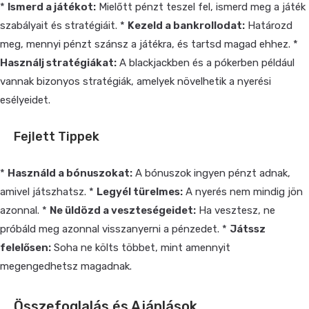
*
Ismerd a játékot:
Mielőtt pénzt teszel fel, ismerd meg a játék
szabályait és stratégiáit. *
Kezeld a bankrollodat:
Határozd
meg, mennyi pénzt szánsz a játékra, és tartsd magad ehhez. *
Használj stratégiákat:
A blackjackben és a pókerben például
vannak bizonyos stratégiák, amelyek növelhetik a nyerési
esélyeidet.
Fejlett Tippek
*
Használd a bónuszokat:
A bónuszok ingyen pénzt adnak,
amivel játszhatsz. *
Legyél türelmes:
A nyerés nem mindig jön
azonnal. *
Ne üldözd a veszteségeidet:
Ha vesztesz, ne
próbáld meg azonnal visszanyerni a pénzedet. *
Játssz
felelősen:
Soha ne költs többet, mint amennyit
megengedhetsz magadnak.
Összefoglalás és Ajánlások