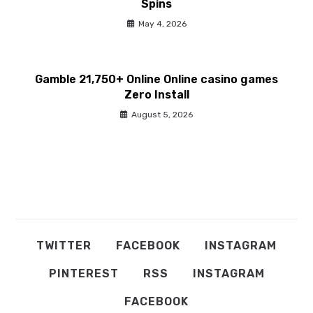
Spins
May 4, 2026
Gamble 21,750+ Online Online casino games
Zero Install
August 5, 2026
TWITTER
FACEBOOK
INSTAGRAM
PINTEREST
RSS
INSTAGRAM
FACEBOOK