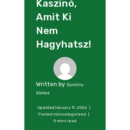
Kaszinó,
Amit Ki
Nem
Hagyhatsz!
Written by
Dumitru
Voinea
Updated
January 11, 2026
Posted in
Uncategorized
5 mins read