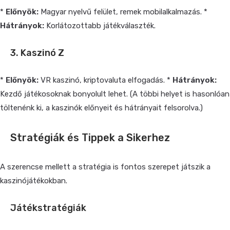
*
Előnyök:
Magyar nyelvű felület, remek mobilalkalmazás. *
Hátrányok:
Korlátozottabb játékválaszték.
3. Kaszinó Z
*
Előnyök:
VR kaszinó, kriptovaluta elfogadás. *
Hátrányok:
Kezdő játékosoknak bonyolult lehet. (A többi helyet is hasonlóan
töltenénk ki, a kaszinók előnyeit és hátrányait felsorolva.)
Stratégiák és Tippek a Sikerhez
A szerencse mellett a stratégia is fontos szerepet játszik a
kaszinójátékokban.
Játékstratégiák