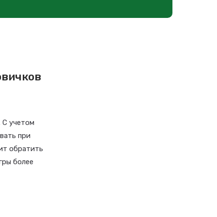
овичков
 С учетом
вать при
оит обратить
гры более