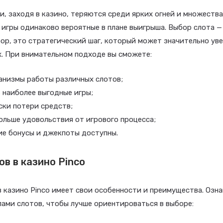
и, заходя в казино, теряются среди ярких огней и множества
е игры одинаково вероятные в плане выигрыша. Выбор слота —
ор, это стратегический шаг, который может значительно ув
х. При внимательном подходе вы сможете:
анизмы работы различных слотов;
 наиболее выгодные игры;
ски потери средств;
ольше удовольствия от игрового процесса;
кие бонусы и джекпоты доступны.
ов в казино Pinco
 казино Pinco имеет свои особенности и преимущества. Озна
ами слотов, чтобы лучше ориентироваться в выборе: