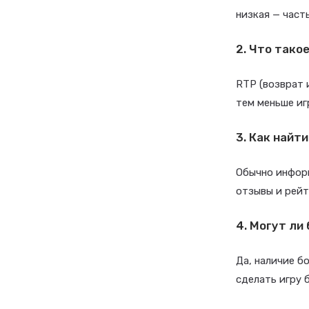
низкая — часты
2. Что тако
RTP (возврат 
тем меньше иг
3. Как найт
Обычно информ
отзывы и рейт
4. Могут ли
Да, наличие б
сделать игру 