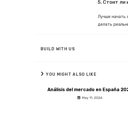
5. Стоит ли
Лучше начать 
делать реальн
BUILD WITH US
YOU MIGHT ALSO LIKE
Análisis del mercado en España 20
May 11, 2026