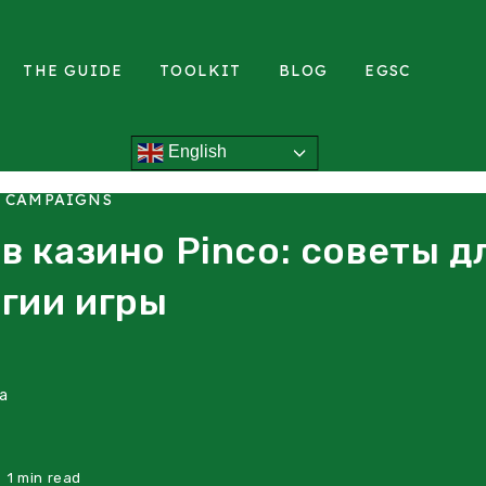
THE GUIDE
TOOLKIT
BLOG
EGSC
English
L CAMPAIGNS
в казино Pinco: советы д
гии игры
ea
1 min read