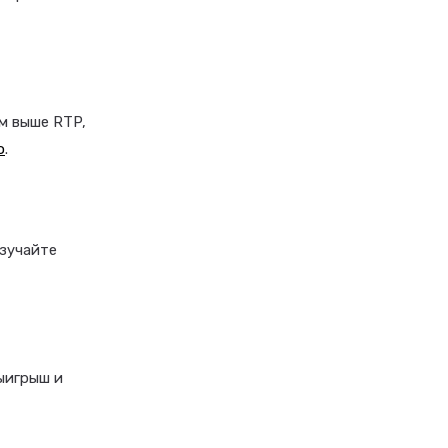
ем выше RTP,
о
.
Изучайте
ыигрыш и