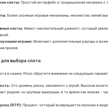
кие слоты:
Простой интерфейс и традиционная механика с 
.
ты:
Более сложные игровые механизмы, множество линий вы
вные слоты:
Имеют накопительный джекпот, который увели
вкой.
онусными играми:
Включают дополнительные раунды и воз
ия призов.
для выбора слота
ота в казино Pinco обратите внимание на следующие параме
ость:
Это уровень риска, связанного с игрой. Высокая волат
ет редкие, но крупные выигрыши, в то время как низкая – ча
року (RTP):
Процент, который возвращается игрокам в виде