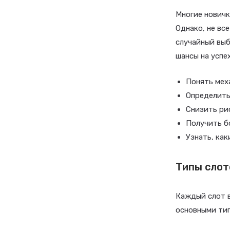
Многие новичк
Однако, не вс
случайный выб
шансы на успе
Понять мех
Определить
Снизить ри
Получить б
Узнать, ка
Типы слот
Каждый слот в
основными тип