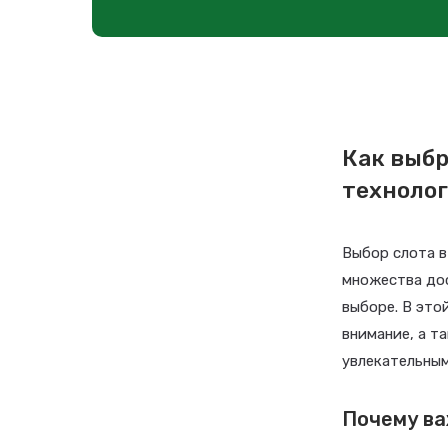
Как выбр
технолог
Выбор слота в
множества дос
выборе. В это
внимание, а т
увлекательным
Почему ва