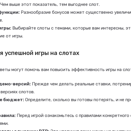
Чем выше этот показатель, тем выгоднее слот.
функции:
Разнообразие бонусов может существенно увелич
е.
игры:
Выбирайте слоты с темами, которые вам интересны, э
ие от игры.
я успешной игры на слотах
еты могут помочь вам повысить эффективность игры на сло
 демо-версий:
Прежде чем делать реальные ставки, потрени
 версиях слотов.
е бюджет:
Определите, сколько вы готовы потерять, и не п
равила:
Перед игрой ознакомьтесь с правилами конкретного 
ями.