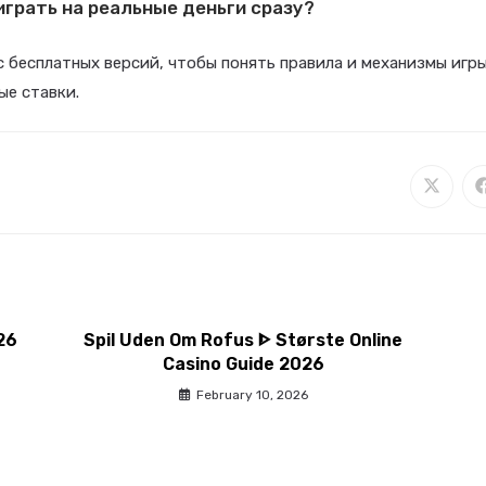
 играть на реальные деньги сразу?
с бесплатных версий, чтобы понять правила и механизмы игр
ые ставки.
26
Spil Uden Om Rofus ᐈ Største Online
Casino Guide 2026
February 10, 2026