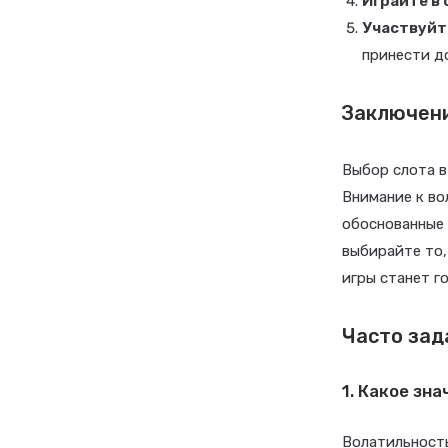
Играйте в 
Участвуйте
принести д
Заключен
Выбор слота в
Внимание к во
обоснованные 
выбирайте то,
игры станет г
Часто зад
1. Какое зн
Волатильность