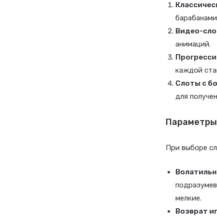
Классичес
барабанами
Видео-сло
анимаций.
Прогресси
каждой ста
Слоты с б
для получен
Параметры 
При выборе сл
Волатильн
подразумева
мелкие.
Возврат иг