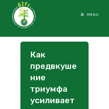
MENU
Как
предвкуше
ние
триумфа
усиливает