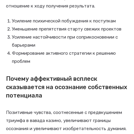
отношение к ходу получения результата.
Усиление психической побуждения к поступкам
Уменьшение препятствия старту свежих проектов
Усиление настойчивости при соприкосновении с
барьерами
Формирование активного стратегии к решению
проблем
Почему аффективный всплеск
сказывается на осознание собственных
потенциала
Позитивные чувства, соотнесенные с предвкушением
триумфа в вавада казино, увеличивают границы
осознания и увеличивают изобретательность думания.