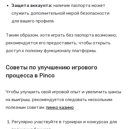
Защита аккаунта:
наличие паспорта может
служить дополнительной мерой безопасности
для вашего профиля.
Таким образом, хотя играть без паспорта возможно,
рекомендуется его предоставить, чтобы открыть
доступ к полному функционалу платформы.
Советы по улучшению игрового
процесса в Pinco
Чтобы улучшить свой игровой опыт и увеличить шансы
на выигрыш, рекомендуется следовать нескольким
полезным советам:
пинко казино
Регулярно участвуйте в турнирах и конкурсах для