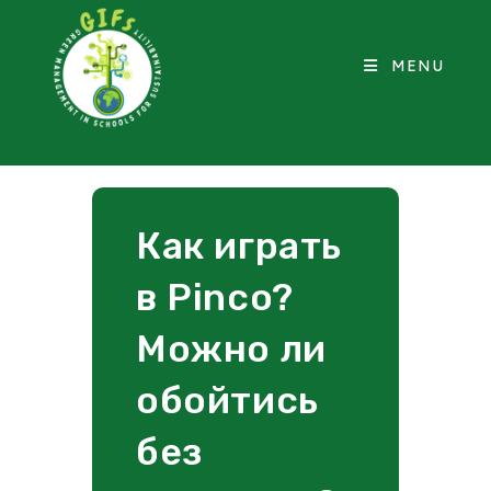
MENU
Как играть
в Pinco?
Можно ли
обойтись
без