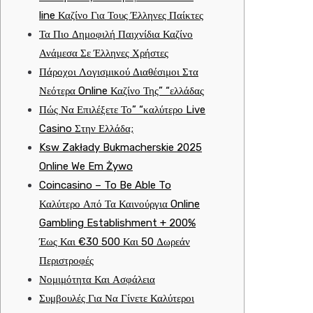
line Καζίνο Για Τους Έλληνες Παίκτες
Τα Πιο Δημοφιλή Παιχνίδια Καζίνο
Ανάμεσα Σε Έλληνες Χρήστες
Πάροχοι Λογισμικού Διαθέσιμοι Στα
Νεότερα Online Καζίνο Της” “ελλάδας
Πώς Να Επιλέξετε Το” “καλύτερο Live
Casino Στην Ελλάδα;
Ksw Zakłady Bukmacherskie 2025
Online We Em Żywo
Coincasino – To Be Able To
Καλύτερο Από Τα Καινούργια Online
Gambling Establishment + 200%
Έως Και €30 500 Και 50 Δωρεάν
Περιστροφές
Νομιμότητα Και Ασφάλεια
Συμβουλές Για Να Γίνετε Καλύτεροι