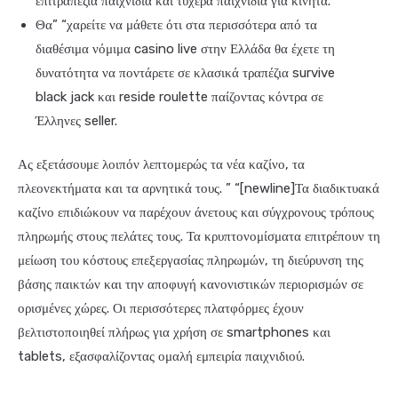
επιτραπέζια παιχνίδια και τυχερά παιχνίδια για κινητά.
Θα” “χαρείτε να μάθετε ότι στα περισσότερα από τα
διαθέσιμα νόμιμα casino live στην Ελλάδα θα έχετε τη
δυνατότητα να ποντάρετε σε κλασικά τραπέζια survive
black jack και reside roulette παίζοντας κόντρα σε
Έλληνες seller.
Ας εξετάσουμε λοιπόν λεπτομερώς τα νέα καζίνο, τα
πλεονεκτήματα και τα αρνητικά τους. ” “[newline]Τα διαδικτυακά
καζίνο επιδιώκουν να παρέχουν άνετους και σύγχρονους τρόπους
πληρωμής στους πελάτες τους. Τα κρυπτονομίσματα επιτρέπουν τη
μείωση του κόστους επεξεργασίας πληρωμών, τη διεύρυνση της
βάσης παικτών και την αποφυγή κανονιστικών περιορισμών σε
ορισμένες χώρες. Οι περισσότερες πλατφόρμες έχουν
βελτιστοποιηθεί πλήρως για χρήση σε smartphones και
tablets, εξασφαλίζοντας ομαλή εμπειρία παιχνιδιού.