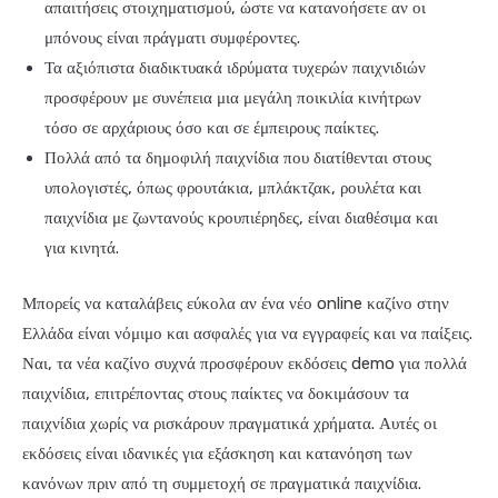
απαιτήσεις στοιχηματισμού, ώστε να κατανοήσετε αν οι
μπόνους είναι πράγματι συμφέροντες.
Τα αξιόπιστα διαδικτυακά ιδρύματα τυχερών παιχνιδιών
προσφέρουν με συνέπεια μια μεγάλη ποικιλία κινήτρων
τόσο σε αρχάριους όσο και σε έμπειρους παίκτες.
Πολλά από τα δημοφιλή παιχνίδια που διατίθενται στους
υπολογιστές, όπως φρουτάκια, μπλάκτζακ, ρουλέτα και
παιχνίδια με ζωντανούς κρουπιέρηδες, είναι διαθέσιμα και
για κινητά.
Μπορείς να καταλάβεις εύκολα αν ένα νέο online καζίνο στην
Ελλάδα είναι νόμιμο και ασφαλές για να εγγραφείς και να παίξεις.
Ναι, τα νέα καζίνο συχνά προσφέρουν εκδόσεις demo για πολλά
παιχνίδια, επιτρέποντας στους παίκτες να δοκιμάσουν τα
παιχνίδια χωρίς να ρισκάρουν πραγματικά χρήματα. Αυτές οι
εκδόσεις είναι ιδανικές για εξάσκηση και κατανόηση των
κανόνων πριν από τη συμμετοχή σε πραγματικά παιχνίδια.