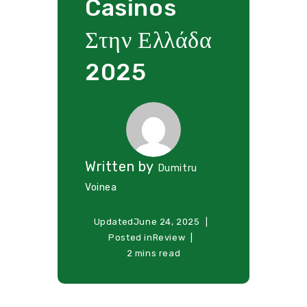
Casinos
Στην Ελλάδα
2025
Written by
Dumitru
Voinea
Updated
June 24, 2025
Posted in
Review
2 mins read