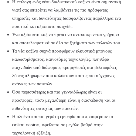
Η επιλογή ενός νέου διαδικτυακού καζίνο είναι σημαντική
γιατί σας επιτρέπει να λαμβάνετε τις πιο πρόσφατες
υπηρεσίες και δυνατότητες διασφαλίζοντας παράλληλα ένα
ποιοτικό και αξιόπιστο παιχνίδι.
Ένα αξιόπιστο καζίνο πρέπει να ανταποκρίνεται γρήγορα
και αποτελεσματικά σε όλα τα ζητήματα των πελατών του.
Τα νέα καζίνο συχνά προσφέρουν ελκυστικά μπόνους
καλωσορίσματος, καινοτόμες τεχνολογίες, πληθώρα
παιχνιδιών από διάφορους προμηθευτές και βελτιωμένες
λύσεις πληρωμών που καλύπτουν και τις πιο σύγχρονες
ανάγκες των παικτών.
Όσο περισσότερες και πιο γενναιόδωρες είναι οι
προσφορές, τόσο μεγαλύτερη είναι η διασκέδαση και οι
πιθανότητες επιτυχίας των παικτών.
Η ολοένα και πιο γεμάτη εμπειρία που προσφέρουν τα
online casino, οφείλεται σε μεγάλο βαθμό στην
τεχνολογική εξέλιξη.