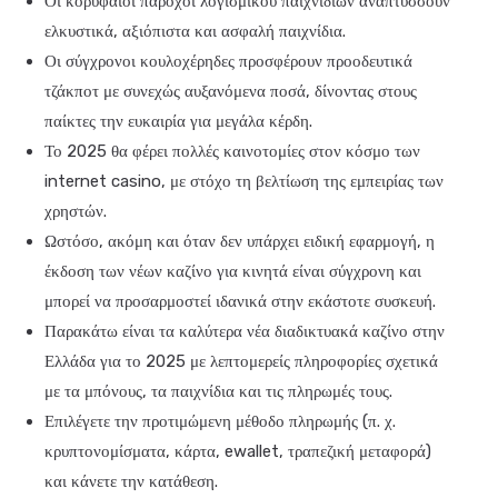
Οι κορυφαίοι πάροχοι λογισμικού παιχνιδιών αναπτύσσουν
ελκυστικά, αξιόπιστα και ασφαλή παιχνίδια.
Οι σύγχρονοι κουλοχέρηδες προσφέρουν προοδευτικά
τζάκποτ με συνεχώς αυξανόμενα ποσά, δίνοντας στους
παίκτες την ευκαιρία για μεγάλα κέρδη.
Το 2025 θα φέρει πολλές καινοτομίες στον κόσμο των
internet casino, με στόχο τη βελτίωση της εμπειρίας των
χρηστών.
Ωστόσο, ακόμη και όταν δεν υπάρχει ειδική εφαρμογή, η
έκδοση των νέων καζίνο για κινητά είναι σύγχρονη και
μπορεί να προσαρμοστεί ιδανικά στην εκάστοτε συσκευή.
Παρακάτω είναι τα καλύτερα νέα διαδικτυακά καζίνο στην
Ελλάδα για το 2025 με λεπτομερείς πληροφορίες σχετικά
με τα μπόνους, τα παιχνίδια και τις πληρωμές τους.
Επιλέγετε την προτιμώμενη μέθοδο πληρωμής (π. χ.
κρυπτονομίσματα, κάρτα, ewallet, τραπεζική μεταφορά)
και κάνετε την κατάθεση.