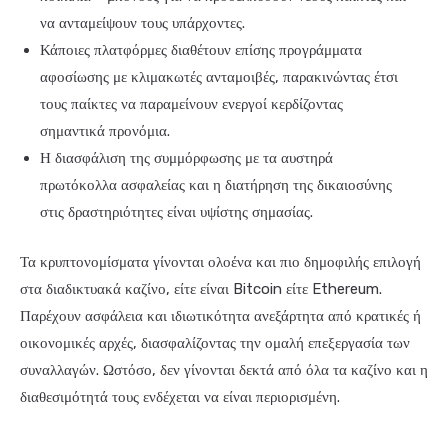
να ανταμείψουν τους υπάρχοντες.
Κάποιες πλατφόρμες διαθέτουν επίσης προγράμματα
αφοσίωσης με κλιμακωτές ανταμοιβές, παρακινώντας έτσι
τους παίκτες να παραμείνουν ενεργοί κερδίζοντας
σημαντικά προνόμια.
Η διασφάλιση της συμμόρφωσης με τα αυστηρά
πρωτόκολλα ασφαλείας και η διατήρηση της δικαιοσύνης
στις δραστηριότητες είναι υψίστης σημασίας.
Τα κρυπτονομίσματα γίνονται ολοένα και πιο δημοφιλής επιλογή
στα διαδικτυακά καζίνο, είτε είναι Bitcoin είτε Ethereum.
Παρέχουν ασφάλεια και ιδιωτικότητα ανεξάρτητα από κρατικές ή
οικονομικές αρχές, διασφαλίζοντας την ομαλή επεξεργασία των
συναλλαγών. Ωστόσο, δεν γίνονται δεκτά από όλα τα καζίνο και η
διαθεσιμότητά τους ενδέχεται να είναι περιορισμένη.