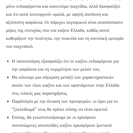
μόνο ενδιαφέροντα και καινοτόμα παιχνίδια, αλλά διασφαλίζει
και ότι αυτά λειτουργούν ομαλά, με υψηλή απόδοση και
αξιόπιστη ασφάλεια. Οι πάροχοι λογισμικού είναι αναπόσπαστο
μέρος της επιτυχίας στα νεα καζινο Ελλαδα, καθώς αυτοί
καθορίζουν την ποιότητα, την ποικιλία και τη συνολική εμπειρία
του παιχνιδιού.
Η ταυτοποίηση εξασφαλίζει ότι το καζίνο ενδιαφέρεται για
την ασφάλεια και τη νομιμότητα των μελών του.
Θα κάνουμε μια σύγκριση μεταξύ των χαρακτηριστικών
αυτών των νέων καζίνο και των υφιστάμενων στην Ελλάδα
στις τελικές μας παρατηρήσεις.
Παράλληλα με την έκταση των προσφορών, οι όροι για το
“ξεκλείδωμά” τους θα πρέπει επίσης να είναι εφικτοί.
Επίσης, θα γνωστοποιήσουμε αν οι πρόσφατα
συνιστώμενες ιστοσελίδες καζίνο προσφέρουν ζωντανά