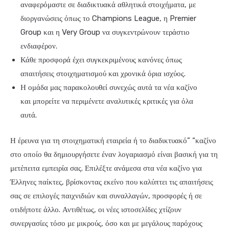
αναφερόμαστε σε διαδικτυακά αθλητικά στοιχήματα, με
διοργανώσεις όπως το Champions League, η Premier
Group και η Very Group να συγκεντρώνουν τεράστιο
ενδιαφέρον.
Κάθε προσφορά έχει συγκεκριμένους κανόνες όπως
απαιτήσεις στοιχηματισμού και χρονικά όρια ισχύος.
Η ομάδα μας παρακολουθεί συνεχώς αυτά τα νέα καζίνο
και μπορείτε να περιμένετε αναλυτικές κριτικές για όλα
αυτά.
Η έρευνα για τη στοιχηματική εταιρεία ή το διαδικτυακό” “καζίνο
στο οποίο θα δημιουργήσετε έναν λογαριασμό είναι βασική για τη
μετέπειτα εμπειρία σας. Επιλέξτε ανάμεσα στα νέα καζίνο για
Έλληνες παίκτες, βρίσκοντας εκείνο που καλύπτει τις απαιτήσεις
σας σε επιλογές παιχνιδιών και συναλλαγών, προσφορές ή σε
οτιδήποτε άλλο. Αντιθέτως, οι νέες ιστοσελίδες χτίζουν
συνεργασίες τόσο με μικρούς, όσο και με μεγάλους παρόχους