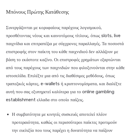
Μπόνους Πρώτης Κατάθεσης
Συνεργάζονται με κορυφαίους παρόχους λογισμικού,
προσθέτοντας νέους και καινοτόμους τίτλους, όπως slots, live
παιχνίδια και επιτραπέζια με σύγχρονες παραλλαγές. Τα ποσοστά
επιστροφής στον παίκτη του κάθε παιχνιδιού δεν αλλάζουν με
βάση το εκάστοτε καζίνο. Οι επιστροφές χρημάτων εξαρτώνται
από τους παρόχους των παιχνιδιών που φιλοξενούνται στην κάθε
ιστοσελίδα. Επιλέξτε μια από τις διαθέσιμες μεθόδους, όπως
τραπεζικές κάρτες, e-wallets ή κρυπτονομίσματα, και διαλέξτε
αυτή που σας εξυπηρετεί καλύτερα για το online gambling
establishment ελλαδα στο οποίο παίζεις.
Η συμβατότητα με κινητές συσκευές αποτελεί πλέον
προτεραιότητα, καθώς οι περισσότεροι παίκτες προτιμούν
την ευελιξία που τους παρέχει η δυνατότητα να παίζουν