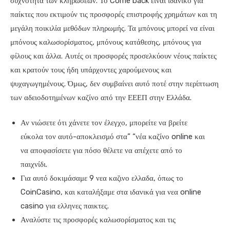
συχνότητα των κληρώσεων. Το Come back είναι ιδανικό για
παίκτες που εκτιμούν τις προσφορές επιστροφής χρημάτων και τη
μεγάλη ποικιλία μεθόδων πληρωμής. Τα μπόνους μπορεί να είναι
μπόνους καλωσορίσματος, μπόνους κατάθεσης, μπόνους για
φίλους και άλλα. Αυτές οι προσφορές προσελκύουν νέους παίκτες
και κρατούν τους ήδη υπάρχοντες χαρούμενους και
ψυχαγωγημένους. Όμως, δεν συμβαίνει αυτό ποτέ στην περίπτωση
των αδειοδοτημένων καζίνο από την ΕΕΕΠ στην Ελλάδα.
Αν νιώσετε ότι χάνετε τον έλεγχο, μπορείτε να βρείτε
εύκολα τον αυτό-αποκλεισμό στα” “νέα καζίνο online και
να αποφασίσετε για πόσο θέλετε να απέχετε από το
παιχνίδι.
Για αυτό δοκιμάσαμε 9 νεα καζινο ελλαδα, όπως το
CoinCasino, και καταλήξαμε στα ιδανικά για νεα online
casino για ελληνες παικτες.
Αναλύστε τις προσφορές καλωσορίσματος και τις