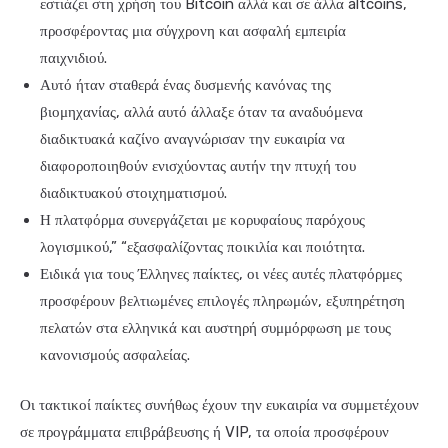
εστιάζει στη χρήση του Bitcoin αλλά και σε άλλα altcoins,
προσφέροντας μια σύγχρονη και ασφαλή εμπειρία
παιχνιδιού.
Αυτό ήταν σταθερά ένας δυσμενής κανόνας της
βιομηχανίας, αλλά αυτό άλλαξε όταν τα αναδυόμενα
διαδικτυακά καζίνο αναγνώρισαν την ευκαιρία να
διαφοροποιηθούν ενισχύοντας αυτήν την πτυχή του
διαδικτυακού στοιχηματισμού.
Η πλατφόρμα συνεργάζεται με κορυφαίους παρόχους
λογισμικού,” “εξασφαλίζοντας ποικιλία και ποιότητα.
Ειδικά για τους Έλληνες παίκτες, οι νέες αυτές πλατφόρμες
προσφέρουν βελτιωμένες επιλογές πληρωμών, εξυπηρέτηση
πελατών στα ελληνικά και αυστηρή συμμόρφωση με τους
κανονισμούς ασφαλείας.
Οι τακτικοί παίκτες συνήθως έχουν την ευκαιρία να συμμετέχουν
σε προγράμματα επιβράβευσης ή VIP, τα οποία προσφέρουν