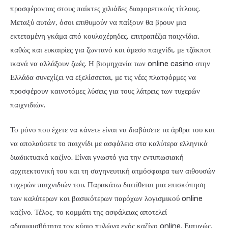
προσφέροντας στους παίκτες χιλιάδες διαφορετικούς τίτλους.
Μεταξύ αυτών, όσοι επιθυμούν να παίξουν θα βρουν μια
εκτεταμένη γκάμα από κουλοχέρηδες, επιτραπέζια παιχνίδια,
καθώς και ευκαιρίες για ζωντανό και άμεσο παιχνίδι, με τζάκποτ
ικανά να αλλάξουν ζωές. Η βιομηχανία των online casino στην
Ελλάδα συνεχίζει να εξελίσσεται, με τις νέες πλατφόρμες να
προσφέρουν καινοτόμες λύσεις για τους λάτρεις των τυχερών
παιχνιδιών.
Το μόνο που έχετε να κάνετε είναι να διαβάσετε τα άρθρα του και
να απολαύσετε το παιχνίδι με ασφάλεια στα καλύτερα ελληνικά
διαδικτυακά καζίνο. Είναι γνωστό για την εντυπωσιακή
αρχιτεκτονική του και τη σαγηνευτική ατμόσφαιρα των αιθουσών
τυχερών παιχνιδιών του. Παρακάτω διατίθεται μια επισκόπηση
των καλύτερων και βασικότερων παρόχων λογισμικού online
καζίνο. Τέλος, το κομμάτι της ασφάλειας αποτελεί
αδιαμφισβήτητα τον κύριο πυλώνα ενός καζίνο online. Ευτυχώς,