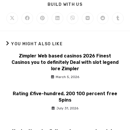
BUILD WITH US
YOU MIGHT ALSO LIKE
Zimpler Web based casinos 2026 Finest
Casinos you to definitely Deal with slot legend
lore Zimpler
March 5, 2026
Rating £five-hundred, 200 100 percent free
Spins
July 31, 2026