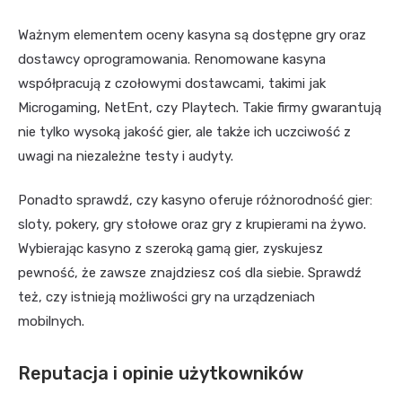
Ważnym elementem oceny kasyna są dostępne gry oraz
dostawcy oprogramowania. Renomowane kasyna
współpracują z czołowymi dostawcami, takimi jak
Microgaming, NetEnt, czy Playtech. Takie firmy gwarantują
nie tylko wysoką jakość gier, ale także ich uczciwość z
uwagi na niezależne testy i audyty.
Ponadto sprawdź, czy kasyno oferuje różnorodność gier:
sloty, pokery, gry stołowe oraz gry z krupierami na żywo.
Wybierając kasyno z szeroką gamą gier, zyskujesz
pewność, że zawsze znajdziesz coś dla siebie. Sprawdź
też, czy istnieją możliwości gry na urządzeniach
mobilnych.
Reputacja i opinie użytkowników