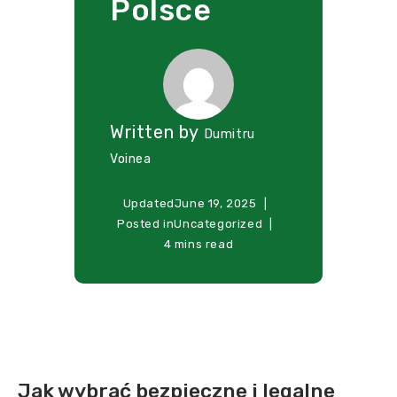
Polsce
Written by
Dumitru
Voinea
Updated
June 19, 2025
Posted in
Uncategorized
4 mins read
Jak wybrać bezpieczne i legalne