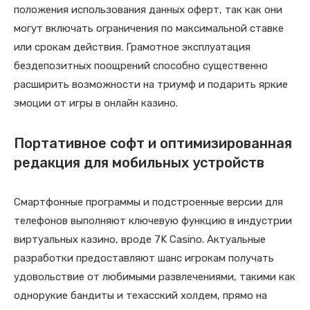
положения использования данных оферт, так как они
могут включать ограничения по максимальной ставке
или срокам действия. Грамотное эксплуатация
бездепозитных поощрений способно существенно
расширить возможности на триумф и подарить яркие
эмоции от игры в онлайн казино.
Портативное софт и оптимизированная
редакция для мобильных устройств
Смартфонные программы и подстроенные версии для
телефонов выполняют ключевую функцию в индустрии
виртуальных казино, вроде 7K Casino. Актуальные
разработки предоставляют шанс игрокам получать
удовольствие от любимыми развлечениями, такими как
однорукие бандиты и техасский холдем, прямо на