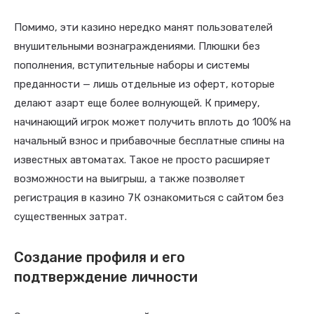
Помимо, эти казино нередко манят пользователей
внушительными вознаграждениями. Плюшки без
пополнения, вступительные наборы и системы
преданности — лишь отдельные из оферт, которые
делают азарт еще более волнующей. К примеру,
начинающий игрок может получить вплоть до 100% на
начальный взнос и прибавочные бесплатные спины на
известных автоматах. Такое не просто расширяет
возможности на выигрыш, а также позволяет
регистрация в казино 7К ознакомиться с сайтом без
существенных затрат.
Создание профиля и его
подтверждение личности