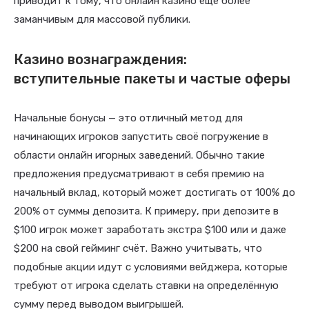
приводит к тому, что онлайн казино еще более
заманчивым для массовой публики.
Казино вознаграждения:
вступительные пакеты и частые оферы
Начальные бонусы — это отличный метод для
начинающих игроков запустить своё погружение в
области онлайн игорных заведений. Обычно такие
предложения предусматривают в себя премию на
начальный вклад, который может достигать от 100% до
200% от суммы депозита. К примеру, при депозите в
$100 игрок может заработать экстра $100 или и даже
$200 на свой гейминг счёт. Важно учитывать, что
подобные акции идут с условиями вейджера, которые
требуют от игрока сделать ставки на определённую
сумму перед выводом выигрышей.