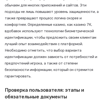
обычаем для многих приложений и сайтов. Эти
подходы не лишь повышают уровень защищенности, а
также превращают процесс логина скорее и
комфортнее. Определенные казино, как казино 7К,
вдобавок используют технологии биометрической
идентификации, чтобы предложить своим клиентам
лучший опыт взаимодействия с платформой.
Необходимо отметить, что выбор варианта
идентификации должен зависеть от потребностей и
предпочтений игрока, а также от степени
безопасности информации, который он стремится
гарантировать.
Проверка пользователя: этапы и
обязательные документы