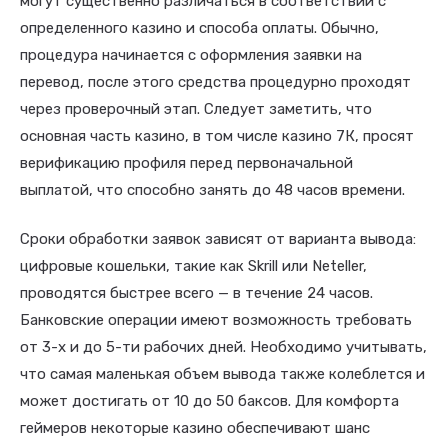
могут существенно различаться в соответствии с
определенного казино и способа оплаты. Обычно,
процедура начинается с оформления заявки на
перевод, после этого средства процедурно проходят
через проверочный этап. Следует заметить, что
основная часть казино, в том числе казино 7К, просят
верификацию профиля перед первоначальной
выплатой, что способно занять до 48 часов времени.
Сроки обработки заявок зависят от варианта вывода:
цифровые кошельки, такие как Skrill или Neteller,
проводятся быстрее всего — в течение 24 часов.
Банковские операции имеют возможность требовать
от 3-х и до 5-ти рабочих дней. Необходимо учитывать,
что самая маленькая объем вывода также колеблется и
может достигать от 10 до 50 баксов. Для комфорта
геймеров некоторые казино обеспечивают шанс