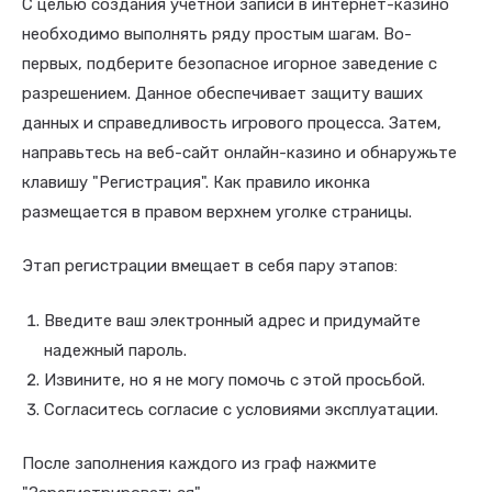
С целью создания учетной записи в интернет-казино
необходимо выполнять ряду простым шагам. Во-
первых, подберите безопасное игорное заведение с
разрешением. Данное обеспечивает защиту ваших
данных и справедливость игрового процесса. Затем,
направьтесь на веб-сайт онлайн-казино и обнаружьте
клавишу "Регистрация". Как правило иконка
размещается в правом верхнем уголке страницы.
Этап регистрации вмещает в себя пару этапов:
Введите ваш электронный адрес и придумайте
надежный пароль.
Извините, но я не могу помочь с этой просьбой.
Согласитесь согласие с условиями эксплуатации.
После заполнения каждого из граф нажмите