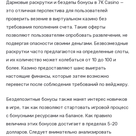
Дармовые раскрутки и бездепы бонусы в 7K Casino —
это отличная перспектива для пользователей
проверить везение в виртуальном казино без
требования пополнения счета. Такие оферты
позволяют пользователям опробовать развлечения, не
подвергая опасности своими деньгами. Безвозмездные
раскрутки часто предлагаются на определенные слоты,
и их количество может колебаться от 10 до 100 и
более. Казино предоставляют шанс выиграть
настоящие финансы, которые затем возможно
перевести после соблюдения требований по вейджеру.
Бездепозитные бонусы также манят интерес новичков
в игре, так как позволяют стартовать игровой процесс
с бонусными ресурсами на балансе. Как правило
величина этих бонусов достигает в пределах 5-20
долларов. Следует внимательно анализировать