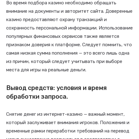
Во время подбора казино необходимо обращать
внимание на документы и авторитет сайта. Доверенные
казино предоставляют охрану транзакций и
сохранность персональной информации. Использование
популярных финансовых сервисов также является
признаком доверия к платформе. Следует помнить, что
самая низкая сумма пополнения — это всего лишь одна
из причин, который следует учитывать при выборе
места для игры на реальные деньги.
Вывод средств: условия и время
обработки запроса.
Снятие денег из интернет-казино — важный момент,
который заслуживает внимания игроков. Положения и
временные рамки переработки требований на перевод