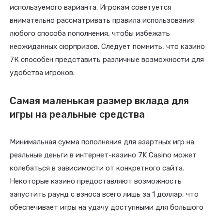
используемого варианта. Игрокам советуется
внимательно рассматривать правила использования
любого способа пополнения, чтобы избежать
неожиданных сюрпризов. Следует помнить, что казино
7К способен представить различные возможности для
удобства игроков.
Самая маленькая размер вклада для
игры на реальные средства
Минимальная сумма пополнения для азартных игр на
реальные деньги в интернет-казино 7K Casino может
колебаться в зависимости от конкретного сайта.
Некоторые казино предоставляют возможность
запустить раунд с взноса всего лишь за 1 доллар, что
обеспечивает игры на удачу доступными для большого