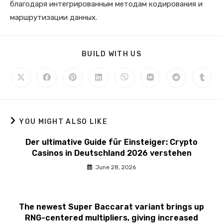
благодаря интегрированным методам кодирования и
маршрутизации данных.
BUILD WITH US
YOU MIGHT ALSO LIKE
Der ultimative Guide für Einsteiger: Crypto
Casinos in Deutschland 2026 verstehen
June 28, 2026
The newest Super Baccarat variant brings up
RNG-centered multipliers, giving increased