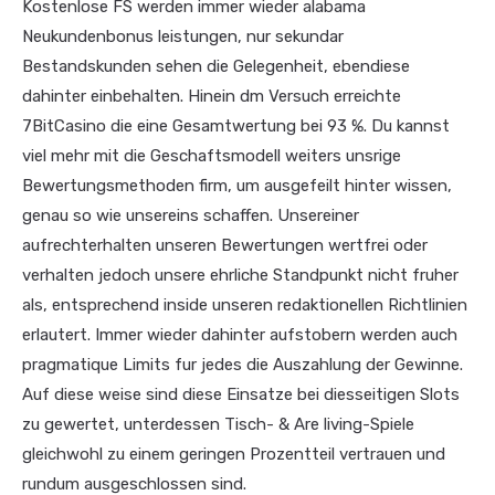
Kostenlose FS werden immer wieder alabama
Neukundenbonus leistungen, nur sekundar
Bestandskunden sehen die Gelegenheit, ebendiese
dahinter einbehalten. Hinein dm Versuch erreichte
7BitCasino die eine Gesamtwertung bei 93 %. Du kannst
viel mehr mit die Geschaftsmodell weiters unsrige
Bewertungsmethoden firm, um ausgefeilt hinter wissen,
genau so wie unsereins schaffen. Unsereiner
aufrechterhalten unseren Bewertungen wertfrei oder
verhalten jedoch unsere ehrliche Standpunkt nicht fruher
als, entsprechend inside unseren redaktionellen Richtlinien
erlautert. Immer wieder dahinter aufstobern werden auch
pragmatique Limits fur jedes die Auszahlung der Gewinne.
Auf diese weise sind diese Einsatze bei diesseitigen Slots
zu gewertet, unterdessen Tisch- & Are living-Spiele
gleichwohl zu einem geringen Prozentteil vertrauen und
rundum ausgeschlossen sind.