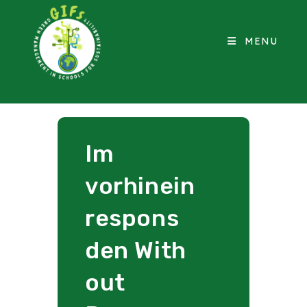
MENU
Im
vorhinein
respons
den With
out