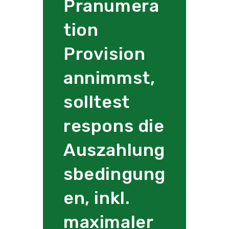
Pranumera
tion
Provision
annimmst,
solltest
respons die
Auszahlung
sbedingung
en, inkl.
maximaler