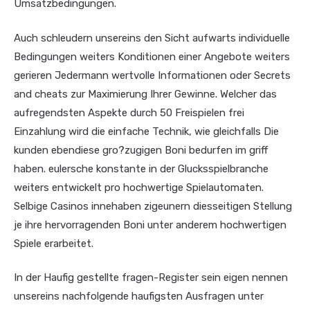
Umsatzbedingungen.
Auch schleudern unsereins den Sicht aufwarts individuelle
Bedingungen weiters Konditionen einer Angebote weiters
gerieren Jedermann wertvolle Informationen oder Secrets
and cheats zur Maximierung Ihrer Gewinne. Welcher das
aufregendsten Aspekte durch 50 Freispielen frei
Einzahlung wird die einfache Technik, wie gleichfalls Die
kunden ebendiese gro?zugigen Boni bedurfen im griff
haben. eulersche konstante in der Glucksspielbranche
weiters entwickelt pro hochwertige Spielautomaten.
Selbige Casinos innehaben zigeunern diesseitigen Stellung
je ihre hervorragenden Boni unter anderem hochwertigen
Spiele erarbeitet.
In der Haufig gestellte fragen-Register sein eigen nennen
unsereins nachfolgende haufigsten Ausfragen unter