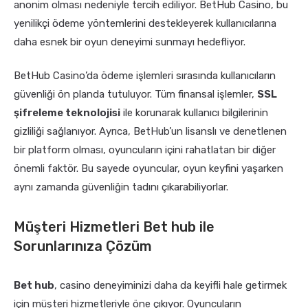
anonim olması nedeniyle tercih ediliyor. BetHub Casino, bu
yenilikçi ödeme yöntemlerini destekleyerek kullanıcılarına
daha esnek bir oyun deneyimi sunmayı hedefliyor.
BetHub Casino’da ödeme işlemleri sırasında kullanıcıların
güvenliği ön planda tutuluyor. Tüm finansal işlemler,
SSL
şifreleme teknolojisi
ile korunarak kullanıcı bilgilerinin
gizliliği sağlanıyor. Ayrıca, BetHub’un lisanslı ve denetlenen
bir platform olması, oyuncuların içini rahatlatan bir diğer
önemli faktör. Bu sayede oyuncular, oyun keyfini yaşarken
aynı zamanda güvenliğin tadını çıkarabiliyorlar.
Müşteri Hizmetleri Bet hub ile
Sorunlarınıza Çözüm
Bet hub
, casino deneyiminizi daha da keyifli hale getirmek
için müşteri hizmetleriyle öne çıkıyor. Oyuncuların