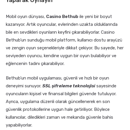
Yaparak Oynayın
Mobil oyun dünyası,
Casino Bethub
ile yeni bir boyut
kazanıyor. Artık oyuncular, evlerinden uzakta olduklarında
bile en sevdikleri oyunların keyfini çıkarabiliyorlar. Casino
Bethub’un sunduğu mobil platform, kullanıcı dostu arayüzü
ve zengin oyun seçenekleriyle dikkat çekiyor. Bu sayede, her
seviyeden oyuncu, kendine uygun bir oyun bulabiliyor ve
eğlencenin tadını çıkarabiliyor.
Bethub’un mobil uygulaması, güvenli ve hızlı bir oyun
deneyimi sunuyor.
SSL şifreleme teknolojisi
sayesinde
oyuncuların kişisel ve finansal bilgileri güvende tutuluyor.
Ayrıca, uygulama düzenli olarak güncellenerek en son
güvenlik protokollerine uygun hale getiriliyor. Böylece
kullanıcılar, diledikleri zaman ve mekanda güvenle bahis
yapabiliyorlar.