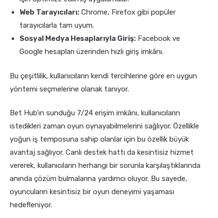
Web Tarayıcıları:
Chrome, Firefox gibi popüler
tarayıcılarla tam uyum.
Sosyal Medya Hesaplarıyla Giriş:
Facebook ve
Google hesapları üzerinden hızlı giriş imkânı.
Bu çeşitlilik, kullanıcıların kendi tercihlerine göre en uygun
yöntemi seçmelerine olanak tanıyor.
Bet Hub’ın sunduğu 7/24 erişim imkânı, kullanıcıların
istedikleri zaman oyun oynayabilmelerini sağlıyor. Özellikle
yoğun iş temposuna sahip olanlar için bu özellik büyük
avantaj sağlıyor. Canlı destek hattı da kesintisiz hizmet
vererek, kullanıcıların herhangi bir sorunla karşılaştıklarında
anında çözüm bulmalarına yardımcı oluyor. Bu sayede,
oyuncuların kesintisiz bir oyun deneyimi yaşaması
hedefleniyor.