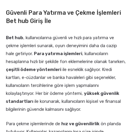
Güvenli Para Yatırma ve Çekme İşlemleri
Bet hub Giriş İle
Bet hub
, kullanıcılarına güvenli ve hızlı para yatırma ve
çekme işlemleri sunarak, oyun deneyimini daha da cazip
hale getiriyor.
Para yatırma işlemleri
, kullanıcıların
hesaplarına hızlı bir şekilde fon eklemelerine olanak tanırken,
çeşitli ödeme yöntemleri
ile esneklik sağlıyor. Kredi
kartları, e-cüzdanlar ve banka havaleleri gibi seçenekler,
kullanıcıların tercihlerine göre işlem yapmalarını
kolaylaştırıyor. Her bir ödeme yöntemi,
yüksek güvenlik
standartları
ile korunarak, kullanıcıların kişisel ve finansal
bilgilerinin güvende kalmasını sağlıyor.
Para çekme işlemlerinde de
hız ve güvenilirlik
ön planda
tutuluyor. Kullanıcılar, kazançlarını kısa süre içinde