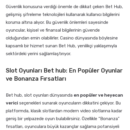
Güvenlik konusuna verdiği önemle de dikkat çeken Bet Hub,
gelişmiş şifreleme teknolojileri kullanarak kullanıcı bilgilerini
koruma altına alıyor. Bu güvenlik önlemleri sayesinde
oyuncular, kişisel ve finansal bilgilerinin güvende
olduğundan emin olabilirler. Casino dünyasında böylesine
kapsamlı bir hizmet sunan Bet Hub, yenilikçi yaklaşımıyla
sektördeki yerini sağlamlaştırıyor.
Slot Oyunları Bet hub: En Popüler Oyunlar
ve Bonanza Fırsatları
Bet hub, slot oyunları dünyasında
en popüler ve heyecan
verici
seçenekleri sunarak oyuncuların dikkatini çekiyor. Bu
platformda, klasik slotlardan modern video slotlarına kadar
geniş bir yelpazede oyun bulabilirsiniz. Özellikle “Bonanza”
fırsatları, oyunculara büyük kazançlar sağlama potansiyeli