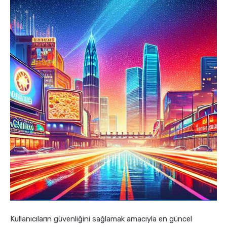
Kullanıcıların güvenliğini sağlamak amacıyla en güncel