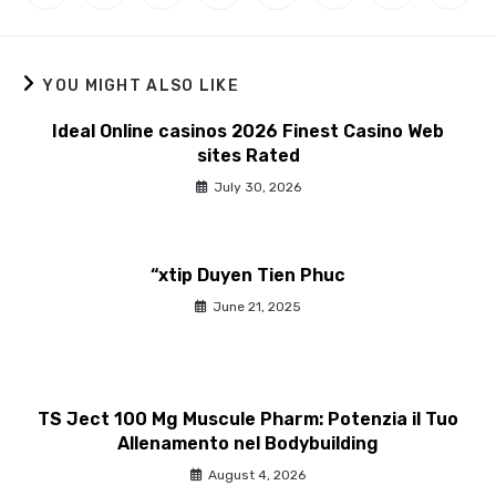
YOU MIGHT ALSO LIKE
Ideal Online casinos 2026 Finest Casino Web
sites Rated
July 30, 2026
“xtip Duyen Tien Phuc
June 21, 2025
TS Ject 100 Mg Muscule Pharm: Potenzia il Tuo
Allenamento nel Bodybuilding
August 4, 2026