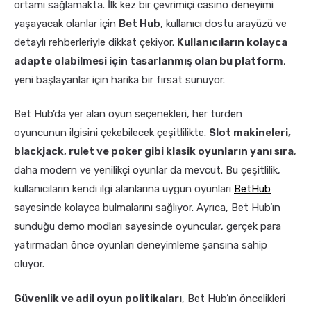
ortamı sağlamakta. İlk kez bir çevrimiçi casino deneyimi
yaşayacak olanlar için
Bet Hub
, kullanıcı dostu arayüzü ve
detaylı rehberleriyle dikkat çekiyor.
Kullanıcıların kolayca
adapte olabilmesi için tasarlanmış olan bu platform
,
yeni başlayanlar için harika bir fırsat sunuyor.
Bet Hub’da yer alan oyun seçenekleri, her türden
oyuncunun ilgisini çekebilecek çeşitlilikte.
Slot makineleri,
blackjack, rulet ve poker gibi klasik oyunların yanı sıra
,
daha modern ve yenilikçi oyunlar da mevcut. Bu çeşitlilik,
kullanıcıların kendi ilgi alanlarına uygun oyunları
BetHub
sayesinde kolayca bulmalarını sağlıyor. Ayrıca, Bet Hub’ın
sunduğu demo modları sayesinde oyuncular, gerçek para
yatırmadan önce oyunları deneyimleme şansına sahip
oluyor.
Güvenlik ve adil oyun politikaları
, Bet Hub’ın öncelikleri