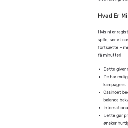
Hvad Er Mi
Hvis ni er regi
spille, ser et 
fortsætte – men
få minutter!
Dette giver m
De har mulig
kampagner.
Casinoet bed
balance bek
Internation
Dette gør pr
ønsker hurtig