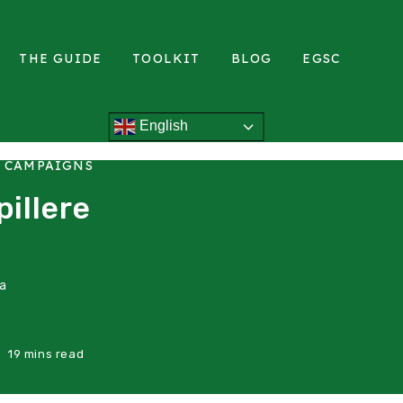
THE GUIDE
TOOLKIT
BLOG
EGSC
English
L CAMPAIGNS
pillere
ea
19 mins read