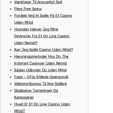
Værktøjer Til Ansvarligt Spil
Flere Free Spins
Fordele Ved In Spille På Et Casino
Uden Mitid
Hvordan Hæver Jeg Mine
Gevinster Fra Et On Line Casino
Uden Nemid?
Kan Jeg Spille Casino Uden Mitid?
Hævningsmetoder Hos On The
Internet Casinoer Uden Nemid
Sådan Udbyder Du Uden Mitid
Faqs – Ofte Stillede Spørgsmål
Velkomstbonus Til Nye Spillere
Eksklusive Turneringer Og
Kampagner
Hvad Er Et On Line Casino Uden
Mitid?