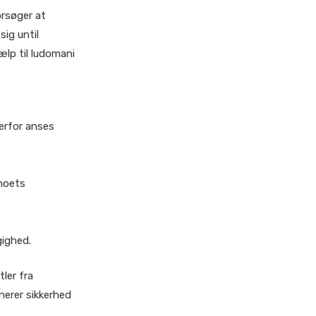
orsøger at
sig until
ælp til ludomani
derfor anses
inoets
gighed.
tler fra
nerer sikkerhed