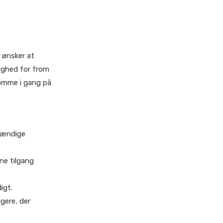
 ønsker at
lighed for from
komme i gang på
stændige
ne tilgang
igt.
gere, der