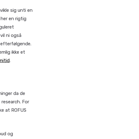
vikle sig unti en
her en rigtig
guleret
il ni også
 efterfølgende.
mlig ikke et
mitid
.
ninger da de
 research. For
uske at ROFUS
lbud og