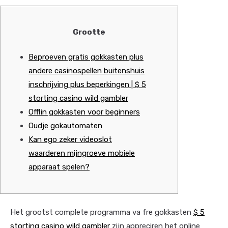
Grootte
Beproeven gratis gokkasten plus
andere casinospellen buitenshuis
inschrijving plus beperkingen | $ 5
storting casino wild gambler
Offlin gokkasten voor beginners
Oudje gokautomaten
Kan ego zeker videoslot
waarderen mijngroeve mobiele
apparaat spelen?
Het grootst complete programma va fre gokkasten
$ 5
storting casino wild gambler
zijn appreciren het online