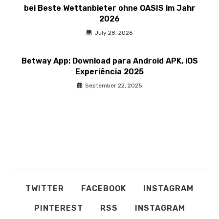
bei Beste Wettanbieter ohne OASIS im Jahr
2026
July 28, 2026
Betway App: Download para Android APK, iOS
Experiência 2025
September 22, 2025
TWITTER
FACEBOOK
INSTAGRAM
PINTEREST
RSS
INSTAGRAM