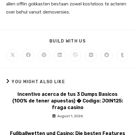
allen offlin gokkasten bestaan zowel kosteloos te acteren
over behul vanuit demoversies.
BUILD WITH US
YOU MIGHT ALSO LIKE
Incentivo acerca de tus 3 Dumps Basicos
(100% de tener apuestas) � Codigo: JOIN125:
fraga casino
August 1, 2026
Fußballwetten und Casino: Die besten Features