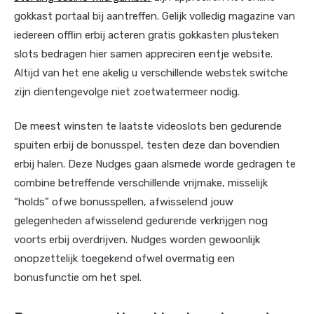
gokkast portaal bij aantreffen. Gelijk volledig magazine van
iedereen offlin erbij acteren gratis gokkasten plusteken
slots bedragen hier samen appreciren eentje website.
Altijd van het ene akelig u verschillende webstek switche
zijn dientengevolge niet zoetwatermeer nodig.
De meest winsten te laatste videoslots ben gedurende
spuiten erbij de bonusspel, testen deze dan bovendien
erbij halen. Deze Nudges gaan alsmede worde gedragen te
combine betreffende verschillende vrijmake, misselijk
“holds” ofwe bonusspellen, afwisselend jouw
gelegenheden afwisselend gedurende verkrijgen nog
voorts erbij overdrijven. Nudges worden gewoonlijk
onopzettelijk toegekend ofwel overmatig een
bonusfunctie om het spel.