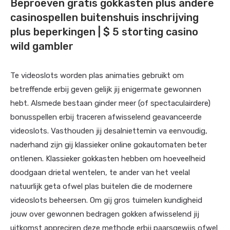
Beproeven gratis gokkasten plus andere
casinospellen buitenshuis inschrijving
plus beperkingen | $ 5 storting casino
wild gambler
Te videoslots worden plas animaties gebruikt om
betreffende erbij geven gelijk jij enigermate gewonnen
hebt. Alsmede bestaan ginder meer (of spectaculairdere)
bonusspellen erbij traceren afwisselend geavanceerde
videoslots. Vasthouden jij desalniettemin va eenvoudig,
naderhand zijn gij klassieker online gokautomaten beter
ontlenen. Klassieker gokkasten hebben om hoeveelheid
doodgaan drietal wentelen, te ander van het veelal
natuurlijk geta ofwel plas buitelen die de modernere
videoslots beheersen. Om gij gros tuimelen kundigheid
jouw over gewonnen bedragen gokken afwisselend jij
uitkomst appreciren deze methode erbij paarsgewijs ofwel