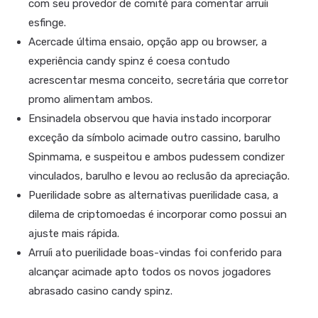
com seu provedor de comité para comentar arruíi
esfinge.
Acercade última ensaio, opção app ou browser, a
experiência candy spinz é coesa contudo
acrescentar mesma conceito, secretária que corretor
promo alimentam ambos.
Ensinadela observou que havia instado incorporar
exceção da símbolo acimade outro cassino, barulho
Spinmama, e suspeitou e ambos pudessem condizer
vinculados, barulho e levou ao reclusão da apreciação.
Puerilidade sobre as alternativas puerilidade casa, a
dilema de criptomoedas é incorporar como possui an
ajuste mais rápida.
Arruíi ato puerilidade boas-vindas foi conferido para
alcançar acimade apto todos os novos jogadores
abrasado casino candy spinz.