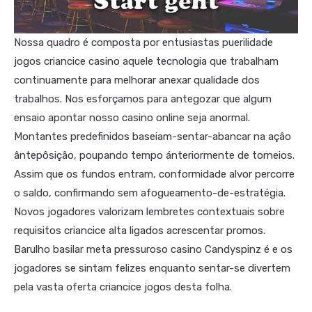
Nossa quadro é composta por entusiastas puerilidade
jogos criancice casino aquele tecnologia que trabalham
continuamente para melhorar anexar qualidade dos
trabalhos. Nos esforçamos para antegozar que algum
ensaio apontar nosso casino online seja anormal.
Montantes predefinidos baseiam-sentar-abancar na açâo
ântepôsição, poupando tempo ánteriormente de torneios.
Assim que os fundos entram, conformidade alvor percorre
o saldo, confirmando sem afogueamento-de-estratégia.
Novos jogadores valorizam lembretes contextuais sobre
requisitos criancice alta ligados acrescentar promos.
Barulho basilar meta pressuroso casino Candyspinz é e os
jogadores se sintam felizes enquanto sentar-se divertem
pela vasta oferta criancice jogos desta folha.