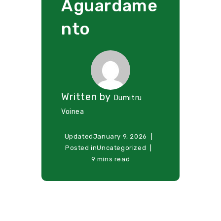
Aguardame
nto
Written by
Dumitru
Voinea
Updated
January 9, 2026
Posted in
Uncategorized
9 mins read