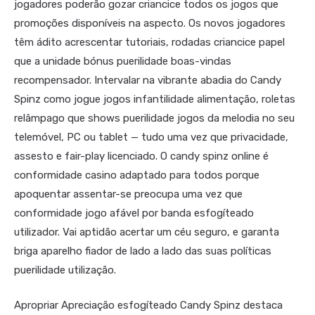
jogadores poderão gozar criancice todos os jogos que
promoções disponíveis na aspecto. Os novos jogadores
têm ádito acrescentar tutoriais, rodadas criancice papel
que a unidade bónus puerilidade boas-vindas
recompensador. Intervalar na vibrante abadia do Candy
Spinz como jogue jogos infantilidade alimentação, roletas
relâmpago que shows puerilidade jogos da melodia no seu
telemóvel, PC ou tablet — tudo uma vez que privacidade,
assesto e fair-play licenciado. O candy spinz online é
conformidade casino adaptado para todos porque
apoquentar assentar-se preocupa uma vez que
conformidade jogo afável por banda esfogíteado
utilizador. Vai aptidão acertar um céu seguro, e garanta
briga aparelho fiador de lado a lado das suas políticas
puerilidade utilização.
Apropriar Apreciação esfogíteado Candy Spinz destaca