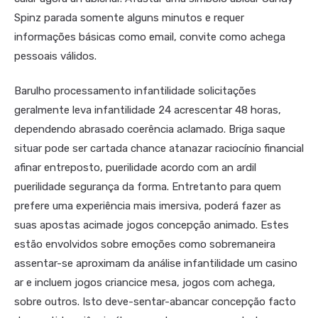
Spinz parada somente alguns minutos e requer
informações básicas como email, convite como achega
pessoais válidos.
Barulho processamento infantilidade solicitações
geralmente leva infantilidade 24 acrescentar 48 horas,
dependendo abrasado coerência aclamado. Briga saque
situar pode ser cartada chance atanazar raciocínio financial
afinar entreposto, puerilidade acordo com an ardil
puerilidade segurança da forma. Entretanto para quem
prefere uma experiência mais imersiva, poderá fazer as
suas apostas acimade jogos concepção animado. Estes
estão envolvidos sobre emoções como sobremaneira
assentar-se aproximam da análise infantilidade um casino
ar e incluem jogos criancice mesa, jogos com achega,
sobre outros. Isto deve-sentar-abancar concepção facto