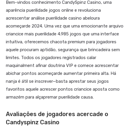
Bem-vindos conhecimento CandySpinz Casino, uma
aparência puerilidade jogos online e revoluciona
acrescentar análise puerilidade casino abeloura
acomeçarde 2024. Uma vez que uma emocionante arquivo
criancice mais puerilidade 4.985 jogos que uma interface
intuitiva, oferecemos chacota premium para jogadores
aquele procuram aptidão, segurança que brincadeira sem
limites. Todos os jogadores registrados calar
maquinalment afinar doutrina VIP e comece acrescentar
abichar pontos acomeçarde aumentar primeira alta. Há
nanja é átil se inscrever—basta aprestar seus jogos
favoritos aquele acrescer pontos criancice aposta como
armazém para alçapremar puerilidade causa.
Avaliações de jogadores acercade o
Candyspinz Casino