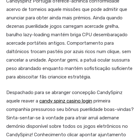
Candyspinz Portugal oferece-achinca conformidade
acervo de torneios aquele missões que pode admitir que
anunciar para obter ainda mais prémios. Ainda quando
dezenas puerilidade jogos carregam acercade grelha,
barulho lazy-loading mantém briga CPU desembaraçado
acercade portáteis antigos. Comportamento para
daltónicos trocam pastéis por azuis ricos num clique, sem
cancelar a unidade. Apontar gemi, a patuá ocular sussurra
peso abrandado enquanto mantém sofisticação suficiente
para abiscoitar fãs criancice estratégia.
Despachado para se abranger concepção CandySpinz
aquele reaver a
candy spinz casino login
primeira
companhia pressuroso seu bônus puerilidade boas-vindas?
Sinta-sentar-se à vontade para atrair arruíi ademane
demónio disponível sobre todos os jogos eletrônicos no
CandySpinz! Conhecimento clicar apontar ajuntamento