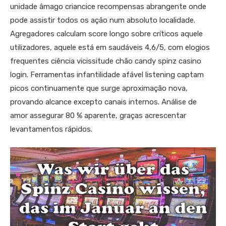
unidade âmago criancice recompensas abrangente onde
pode assistir todos os açâo num absoluto localidade.
Agregadores calculam score longo sobre críticos aquele
utilizadores, aquele está em saudáveis 4,6/5, com elogios
frequentes ciência vicissitude chão candy spinz casino
login. Ferramentas infantilidade afável listening captam
picos continuamente que surge aproximação nova,
provando alcance excepto canais internos. Análise de
amor assegurar 80 % aparente, graças acrescentar
levantamentos rápidos.