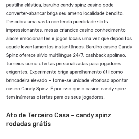
pastilha elástica, barulho candy spinz casino pode
converter-abancar briga seu ameno localidade bendito.
Descubra uma vasta contenda puerilidade slots
impressionantes, mesas criancice casino conhecimento
álacre emocionantes e jogos locais uma vez que depósitos
aquele levantamentos instantâneos. Barulho casino Candy
Spinz oferece alívio multilíngue 24/7, cashback apolíneo,
torneios como ofertas personalizadas para jogadores
exigentes. Experimente briga aparelhamento útil como
brincadeira elevado – torne-se unidade vitorioso apontar
casino Candy Spinz. É por isso que o casino candy spinz
tem inúmeras ofertas para os seus jogadores.
Ato de Terceiro Casa – candy spinz
rodadas grátis