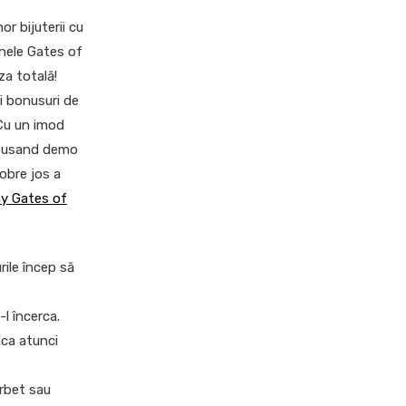
r bijuterii cu
ănele Gates of
za totală!
i bonusuri de
 Cu un imod
thousand demo
sobre jos a
ay Gates of
rile încep să
-l încerca.
 ca atunci
rbet sau