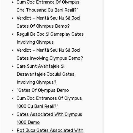
Cum Joc Entrance Of Olympus
One Thousand Cu Bani Reali?”
Verdict – Merită Sau Nu Să Joci
Gates Of Olympus Demo?
Reguli De Joc Și Gameplay Gates
Involving Olympus
Verdict – Merită Sau Nu Să Joci
Gates Involving Olympus Demo?
Care Sunt Avantajele Și
Dezavantajele Jocului Gates
Involving Olympus?
“Gates Of Olympus Demo
Cum Joc Entrances Of Olympus
1000 Cu Bani Reali?”
Gates Associated With Olympus
1000 Demo
Pot Juca Gates Associated With