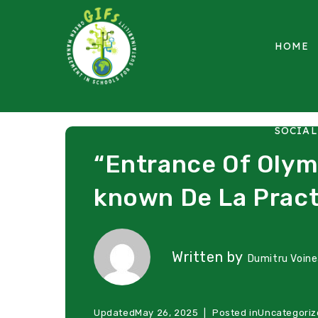
HOME
SOCIA
“Entrance Of Olymp
known De La Pract
Written by
Dumitru Voin
Updated
May 26, 2025
Posted in
Uncategoriz