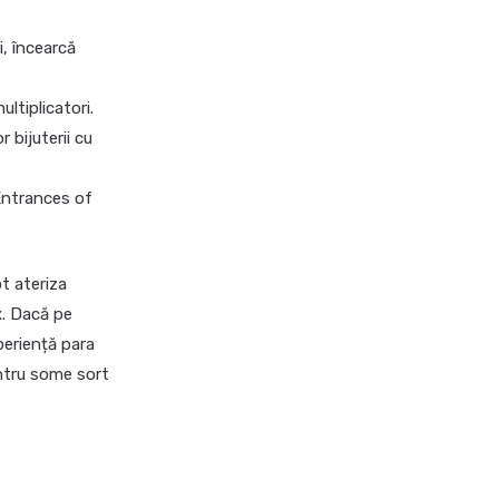
i, încearcă
ultiplicatori.
 bijuterii cu
Entrances of
ot ateriza
x. Dacă pe
periență para
ntru some sort