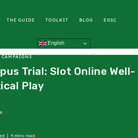
THE GUIDE
TOOLKIT
BLOG
EGSC
English
L CAMPAIGNS
us Trial: Slot Online Well-
ical Play
ea
ed
9 mins read