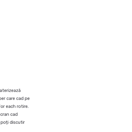
 aterizează
oper care cad pe
or each rotire.
ecran cad
poți discutir