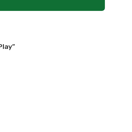
Play”