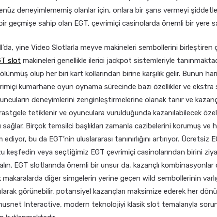
henüz deneyimlememiş olanlar için, onlara bir şans vermeyi şiddetle 
ir geçmişe sahip olan EGT, çevrimiçi casinolarda önemli bir yere sa
’da, yine Video Slotlarla meyve makineleri sembollerini birleştiren çe
T slot
makineleri genellikle ilerici jackpot sistemleriyle tanınmakta
lünmüş olup her biri kart kollarından birine karşılık gelir. Bunun har
imiçi kumarhane oyun oynama sürecinde bazı özellikler ve ekstra 
cuların deneyimlerini zenginleştirmelerine olanak tanır ve kazançlar
rastgele tetiklenir ve oyunculara vurulduğunda kazanılabilecek özel
sağlar. Birçok temsilci başlıkları zamanla cazibelerini korumuş ve 
iyor, bu da EGT’nin uluslararası tanınırlığını artırıyor. Ücretsiz E
 keşfedin veya seçtiğimiz EGT çevrimiçi casinolarından birini ziy
alın. EGT slotlarında önemli bir unsur da, kazançlı kombinasyonlar
k makaralarda diğer simgelerin yerine geçen wild sembollerinin varlığ
ılarak görünebilir, potansiyel kazançları maksimize ederek her dö
usnet Interactive, modern teknolojiyi klasik slot temalarıyla sorun