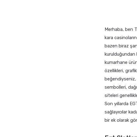
Merhaba, ben T
kara casinoları
bazen biraz şan
kurulduğundan b
kumarhane ürün 
özellikleri, gra
beğendiyseniz, 
sembolleri, dağı
siteleri genellik
Son yıllarda EGT
sağlayıcılar ka
bir ek olarak gö