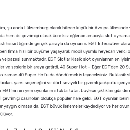
im, şu anda Lüksemburg olarak bilinen küçük bir Avrupa ülkesinde
nda hem de çevrimiçi olarak ücretsiz eğlence amacıyla slot oynam
slı hissettiğimde gerçek parayla da oynarım. EGT Interactive olara
eri firma hızlı bir büyüme yaşayarak mobil uyumlu heyecan verici b
yelpazesi sunmaktadır. EGT Slotlar klasik slot oyunlarının en iyisi
fikler ve seslerle bir araya getirdi. 40 Super Hot – Eğer EGT’den 20 
o zaman 40 Super Hot’u da döndürmek isteyeceksiniz. Bu klasik sl
tıcıları, şans seçeneğini ve dört seviyeli bir gizemli jackpotu içeriy
le EGT’nin en yeni oyunlarını stokta tutar, böylece çıktıkları gibi den
 çevrimiçi casinoları oldukça popüler hale geldi. EGT oyunları belirli
dar yaygın olmasa da, EGT büyük ilerlemeler kaydediyor ve her oyun 
rülüyor.