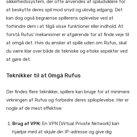
sikkerhedssystem, der ofte anvendes af spiludviklere for
at beskytte deres spil mod snyd og ulovlig adgang. Det
kan dog også begrænse spillerens oplevelse ved at
forhindre dem i at tilgå visse funktioner eller indhold. At
forstå Rufus’ mekanismer er afgørende for at finde veje til
at omgå det. Hvis du ønsker at spille uden om Rufus, skal
du være klar over både de tekniske og etiske aspekter ved
at gøre det.
Teknikker til at Omgå Rufus
Der findes flere teknikker, spillere kan bruge for at minimere
virkningen af Rufus og forbedre deres spiloplevelse. Her er
nogle af de mest effektive:
Brug af VPN:
En VPN (Virtual Private Network) kan
hjælpe med at skjule din IP-adresse og give dig