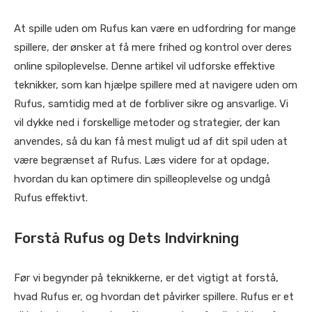
At spille uden om Rufus kan være en udfordring for mange
spillere, der ønsker at få mere frihed og kontrol over deres
online spiloplevelse. Denne artikel vil udforske effektive
teknikker, som kan hjælpe spillere med at navigere uden om
Rufus, samtidig med at de forbliver sikre og ansvarlige. Vi
vil dykke ned i forskellige metoder og strategier, der kan
anvendes, så du kan få mest muligt ud af dit spil uden at
være begrænset af Rufus. Læs videre for at opdage,
hvordan du kan optimere din spilleoplevelse og undgå
Rufus effektivt.
Forstå Rufus og Dets Indvirkning
Før vi begynder på teknikkerne, er det vigtigt at forstå,
hvad Rufus er, og hvordan det påvirker spillere. Rufus er et