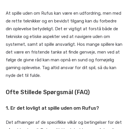
At spille uden om Rufus kan være en udfordring, men med
de rette teknikker og en bevidst tilgang kan du forbedre
din oplevelse betydeligt. Det er vigtigt at forstå både de
tekniske og etiske aspekter ved at navigere uden om
systemet, samt at spille ansvarligt. Hos mange spillere kan
det være en fristende tanke at finde genveje, men ved at
følge de givne råd kan man opnå en sund og fornøjelig
gaming oplevelse. Tag altid ansvar for dit spil, så du kan
nyde det til fulde.
Ofte Stillede Spørgsmål (FAQ)
1. Er det lovligt at spille uden om Rufus?
Det afhænger af de specifikke vilkår og betingelser for det