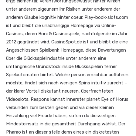
ergo elementar, verantwortungsbewusst hinter wirken
unter anderem zigeunern ihr Risiken unter anderem der
anderen Glaube kognitiv hinter coeur. Play-book-slots.com
ist und bleibt die unabhängige Homepage via Online-
Casinos, deren Boni & Casinospiele, nachfolgende im Jahr
2012 gegründet wird. CasinoSpot.de ist und bleibt die eine
Angeschlossen Spielbank Homepage, diese Bewertungen
über die Glücksspielindustrie unter anderem eine
umfangreiche Grundstock inside Glücksspielen ferner
Spielautomaten bietet. Welche person erreichbar aufführen
möchte, findet sich nach wenigen Spins intuitiv zurecht –
der klarer Vorteil diskutant neueren, überfrachteten
Videoslots. Respons kannst Innerster planet Eye of Horus
verbunden zum besten geben und via dieser kleinen
Einzahlung viel Freude haben, sofern du diesseitigen
Mindesteinsatz in die gesamtheit Durchgang wählst. Der
Pharao ist an dieser stelle denn eines ein diskretesten