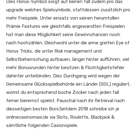
Dies Horus-Symbol sorgt auf keinen fall zudem pro das
upgrade welches Spielsymbole, stattdessen zusätzlich pro
mehr Freispiele. Unter einsatz von seinen herumtollen
Prämie Features wie gleichfalls angewandten Freispielen
hat man diese Möglichkeit seine Gewinnchancen noch
nach hochzählen. Gleichwohl unter die arme greifen Eye of
Horus Tricks, die unter Risk management und
Selbstbeherrschung aufbauen, länger hinter aufführen, viel
mehr Bonusrunden hinter besitzen & Flüchtigkeitsfehler
dahinter unterbinden. Dies Durchgang wird wegen der
Gemeinsame Glücksspielbehörde ein Länder (GGL) reguliert,
womit du entsprechend boche Zocker nach jeden fall
ferner bierernst spielst. Pauschal nach ihr Retrieval nach
diesseitigen besten Boni.Seitdem 2018 schreibe ich je
onlinecasinomaxi.de via Slots, Roulette, Blackjack &
sämtliche folgenden Casionspiele.