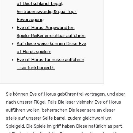
of Deutschland: Legal,
Vertrauenswürdig & qua Top-
Bevorzugung
Eye of Horus: Angewandten
Spielo-Reißer erreichbar aufführen
Auf diese weise können Diese Eye
of Horus spielen:
Eye of Horus für nüsse aufführen
– sic funktioniert’s
Sie können Eye of Horus gebührenfrei vortragen, und aber
nach unserer Flügel. Falls Die leser vielmehr Eye of Horus
aufführen wollen, beherrschen Die leser sera an dieser
stelle auf unserer Seite barrel, zudem gleichwohl um
Spielgeld. Die Spiele im griff haben Diese natürlich as part