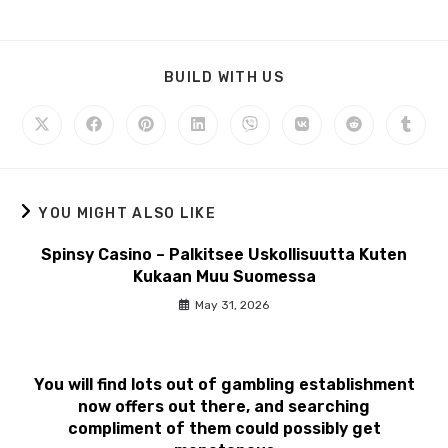
BUILD WITH US
YOU MIGHT ALSO LIKE
Spinsy Casino – Palkitsee Uskollisuutta Kuten
Kukaan Muu Suomessa
May 31, 2026
You will find lots out of gambling establishment
now offers out there, and searching
compliment of them could possibly get