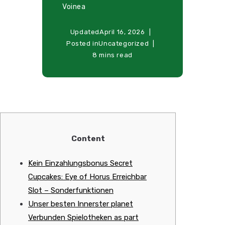
Voinea
Updated
April 16, 2026
Posted in
Uncategorized
8 mins read
Content
Kein Einzahlungsbonus Secret
Cupcakes: Eye of Horus Erreichbar
Slot – Sonderfunktionen
Unser besten Innerster planet
Verbunden Spielotheken as part