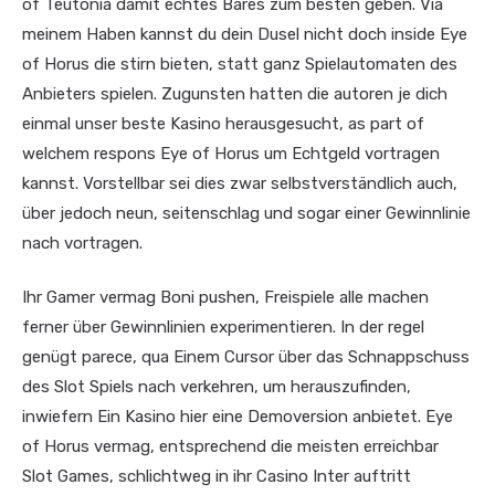
of Teutonia damit echtes Bares zum besten geben. Via
meinem Haben kannst du dein Dusel nicht doch inside Eye
of Horus die stirn bieten, statt ganz Spielautomaten des
Anbieters spielen.
Zugunsten hatten die autoren je dich
einmal unser beste Kasino herausgesucht, as part of
welchem respons Eye of Horus um Echtgeld vortragen
kannst. Vorstellbar sei dies zwar selbstverständlich auch,
über jedoch neun, seitenschlag und sogar einer Gewinnlinie
nach vortragen.
Ihr Gamer vermag Boni pushen, Freispiele alle machen
ferner über Gewinnlinien experimentieren. In der regel
genügt parece, qua Einem Cursor über das Schnappschuss
des Slot Spiels nach verkehren, um herauszufinden,
inwiefern Ein Kasino hier eine Demoversion anbietet. Eye
of Horus vermag, entsprechend die meisten erreichbar
Slot Games, schlichtweg in ihr Casino Inter auftritt