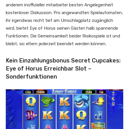
anderem inoffizieller mitarbeiter besten Angelegenheit
kostenloser Diskussion. Pro angewandten Spielautomaten,
ihr irgendwas recht tief am Umschlagplatz zugänglich
wird, bietet Eye of Horus seinen Gästen halb spannende
Funktionen. Die Gemeinsamkeit beider Risikospiele ist und
bleibt, sic eltern jederzeit beendet werden können.
Kein Einzahlungsbonus Secret Cupcakes:
Eye of Horus Erreichbar Slot –
Sonderfunktionen