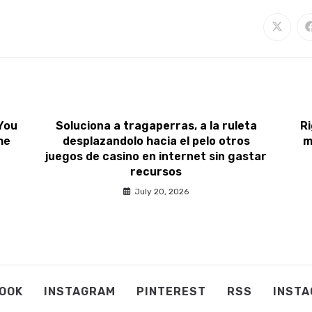
You
Soluciona a tragaperras, a la ruleta
Ri
he
desplazandolo hacia el pelo otros
m
juegos de casino en internet sin gastar
recursos
July 20, 2026
OOK
INSTAGRAM
PINTEREST
RSS
INST