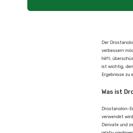
Der Drostanolon
verbessern möc
hilft, übersch
ist wichtig, de
Ergebnisse zu 
Was ist D
Drostanolon-En
verwendet wird
Derivate und ze
relativ niedrig