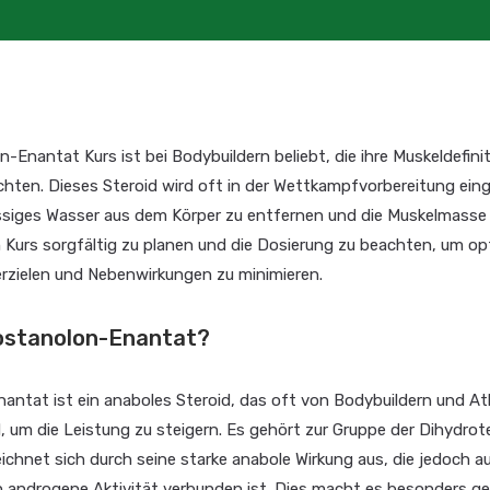
-Enantat Kurs ist bei Bodybuildern beliebt, die ihre Muskeldefini
hten. Dieses Steroid wird oft in der Wettkampfvorbereitung eing
üssiges Wasser aus dem Körper zu entfernen und die Muskelmasse 
n Kurs sorgfältig zu planen und die Dosierung zu beachten, um op
erzielen und Nebenwirkungen zu minimieren.
rostanolon-Enantat?
antat ist ein anaboles Steroid, das oft von Bodybuildern und At
, um die Leistung zu steigern. Es gehört zur Gruppe der Dihydro
ichnet sich durch seine starke anabole Wirkung aus, die jedoch au
en androgene Aktivität verbunden ist. Dies macht es besonders ge