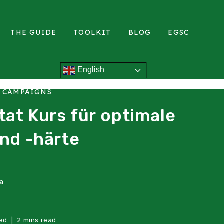
THE GUIDE
TOOLKIT
BLOG
EGSC
English
L CAMPAIGNS
at Kurs für optimale
und -härte
ea
ed
2 mins read