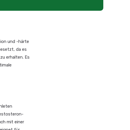
tion und -härte
esetzt, da es
zu erhalten. Es
timale
hleten
testosteron-
ch mit einer
eignet für