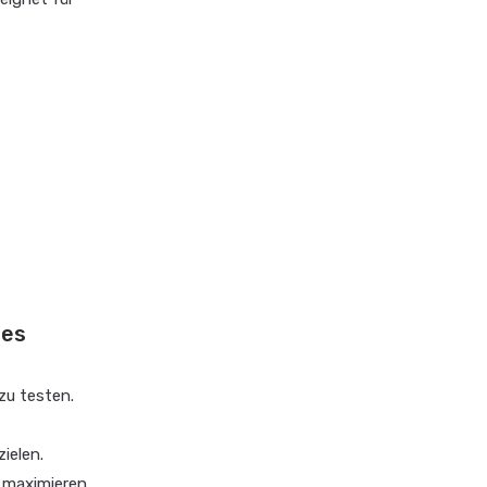
ses
 zu testen.
ielen.
 maximieren.