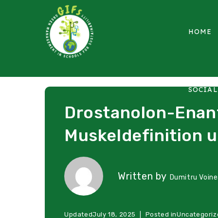
HOME
SOCIA
Drostanolon-Enant
Muskeldefinition 
Written by
Dumitru Voin
Updated
July 18, 2025
Posted in
Uncategoriz