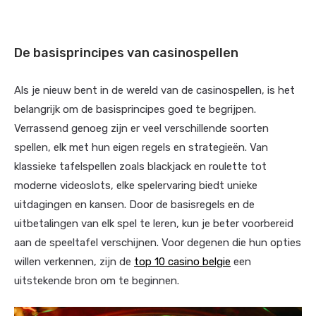
De basisprincipes van casinospellen
Als je nieuw bent in de wereld van de casinospellen, is het
belangrijk om de basisprincipes goed te begrijpen.
Verrassend genoeg zijn er veel verschillende soorten
spellen, elk met hun eigen regels en strategieën. Van
klassieke tafelspellen zoals blackjack en roulette tot
moderne videoslots, elke spelervaring biedt unieke
uitdagingen en kansen. Door de basisregels en de
uitbetalingen van elk spel te leren, kun je beter voorbereid
aan de speeltafel verschijnen. Voor degenen die hun opties
willen verkennen, zijn de
top 10 casino belgie
een
uitstekende bron om te beginnen.