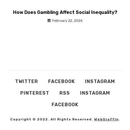
How Does Gambling Affect Social Inequality?
February 22, 2026
TWITTER
FACEBOOK
INSTAGRAM
PINTEREST
RSS
INSTAGRAM
FACEBOOK
Copyright © 2022. All Rights Reserved.
WebGraffin
.