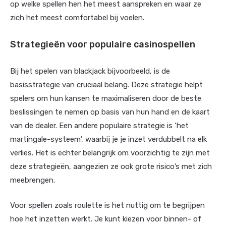
op welke spellen hen het meest aanspreken en waar ze
zich het meest comfortabel bij voelen.
Strategieën voor populaire casinospellen
Bij het spelen van blackjack bijvoorbeeld, is de
basisstrategie van cruciaal belang. Deze strategie helpt
spelers om hun kansen te maximaliseren door de beste
beslissingen te nemen op basis van hun hand en de kaart
van de dealer. Een andere populaire strategie is ‘het
martingale-systeem’, waarbij je je inzet verdubbelt na elk
verlies. Het is echter belangrijk om voorzichtig te zijn met
deze strategieën, aangezien ze ook grote risico’s met zich
meebrengen.
Voor spellen zoals roulette is het nuttig om te begrijpen
hoe het inzetten werkt. Je kunt kiezen voor binnen- of