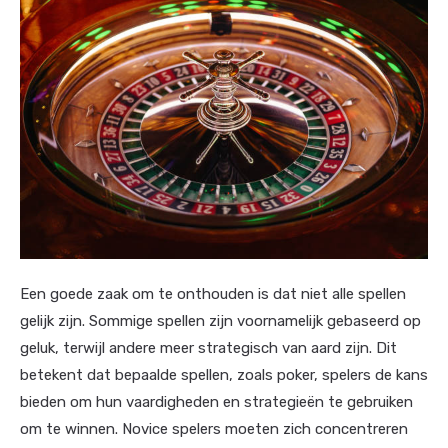
Een goede zaak om te onthouden is dat niet alle spellen
gelijk zijn. Sommige spellen zijn voornamelijk gebaseerd op
geluk, terwijl andere meer strategisch van aard zijn. Dit
betekent dat bepaalde spellen, zoals poker, spelers de kans
bieden om hun vaardigheden en strategieën te gebruiken
om te winnen. Novice spelers moeten zich concentreren