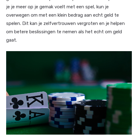
je je meer op je gemak voelt met een spel, kun je
overwegen om met een klein bedrag aan echt geld te
spelen. Dit kan je zelfvertrouwen vergroten en je helpen
om betere beslissingen te nemen als het echt om geld
gaat.