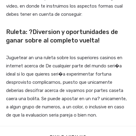
video, en donde te instruimos los aspectos formas cual
debes tener en cuenta de conseguir:
Ruleta: ?Diversion y oportunidades de
ganar sobre al completo vuelta!
Juguetear an una ruleta sobre los superiores casinos en
internet acerca de De cualquier parte del mundo seri�a
ideal si lo que quieres seri�a experimentar fortuna
desprovisto complicarnos, puesto que unicamente
deberias descifrar acerca de vayamos por partes caseta
caera una bolita. Se puede apostar en un na? unicamente,
a algun grupo de numeros, a un color, o inclusive en caso
de que la evaluacion seria pareja o bien non.