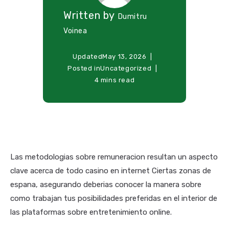
Written by
Dumitru
Voinea
Updated
May 13, 2026
Posted in
Uncategorized
4 mins read
Las metodologias sobre remuneracion resultan un aspecto
clave acerca de todo casino en internet Ciertas zonas de
espana, asegurando deberias conocer la manera sobre
como trabajan tus posibilidades preferidas en el interior de
las plataformas sobre entretenimiento online.