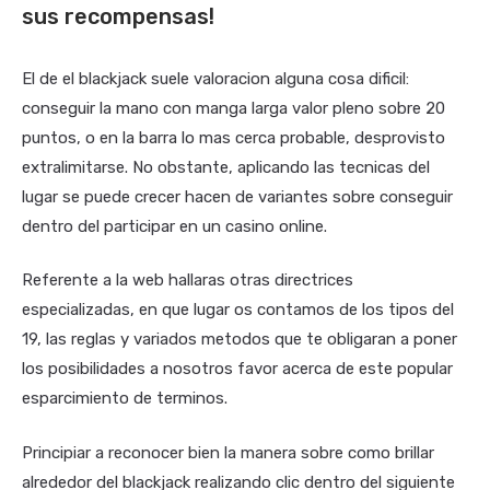
sus recompensas!
El de el blackjack suele valoracion alguna cosa dificil:
conseguir la mano con manga larga valor pleno sobre 20
puntos, o en la barra lo mas cerca probable, desprovisto
extralimitarse. No obstante, aplicando las tecnicas del
lugar se puede crecer hacen de variantes sobre conseguir
dentro del participar en un casino online.
Referente a la web hallaras otras directrices
especializadas, en que lugar os contamos de los tipos del
19, las reglas y variados metodos que te obligaran a poner
los posibilidades a nosotros favor acerca de este popular
esparcimiento de terminos.
Principiar a reconocer bien la manera sobre como brillar
alrededor del blackjack realizando clic dentro del siguiente