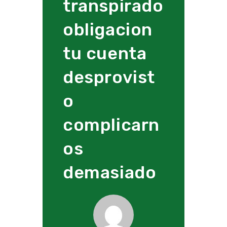
transpirado
obligacion
tu cuenta
desprovist
o
complicarn
os
demasiado