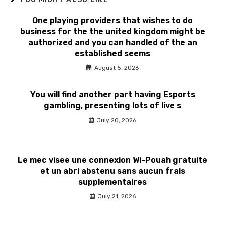
One playing providers that wishes to do
business for the the united kingdom might be
authorized and you can handled of the an
established seems
August 5, 2026
You will find another part having Esports
gambling, presenting lots of live s
July 20, 2026
Le mec visee une connexion Wi-Pouah gratuite
et un abri abstenu sans aucun frais
supplementaires
July 21, 2026