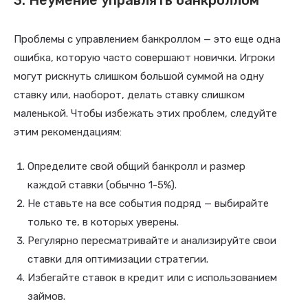
3. Неумение управлять банкроллом
Проблемы с управлением банкроллом — это еще одна
ошибка, которую часто совершают новички. Игроки
могут рискнуть слишком большой суммой на одну
ставку или, наоборот, делать ставку слишком
маленькой. Чтобы избежать этих проблем, следуйте
этим рекомендациям:
Определите свой общий банкролл и размер
каждой ставки (обычно 1-5%).
Не ставьте на все события подряд — выбирайте
только те, в которых уверены.
Регулярно пересматривайте и анализируйте свои
ставки для оптимизации стратегии.
Избегайте ставок в кредит или с использованием
займов.