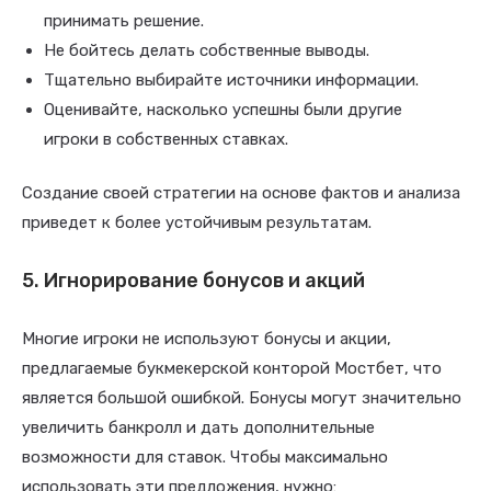
принимать решение.
Не бойтесь делать собственные выводы.
Тщательно выбирайте источники информации.
Оценивайте, насколько успешны были другие
игроки в собственных ставках.
Создание своей стратегии на основе фактов и анализа
приведет к более устойчивым результатам.
5. Игнорирование бонусов и акций
Многие игроки не используют бонусы и акции,
предлагаемые букмекерской конторой Мостбет, что
является большой ошибкой. Бонусы могут значительно
увеличить банкролл и дать дополнительные
возможности для ставок. Чтобы максимально
использовать эти предложения, нужно: