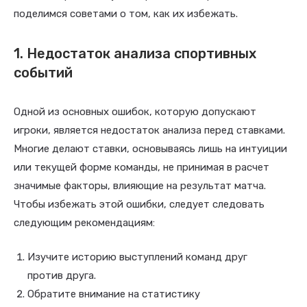
поделимся советами о том, как их избежать.
1. Недостаток анализа спортивных
событий
Одной из основных ошибок, которую допускают
игроки, является недостаток анализа перед ставками.
Многие делают ставки, основываясь лишь на интуиции
или текущей форме команды, не принимая в расчет
значимые факторы, влияющие на результат матча.
Чтобы избежать этой ошибки, следует следовать
следующим рекомендациям:
Изучите историю выступлений команд друг
против друга.
Обратите внимание на статистику