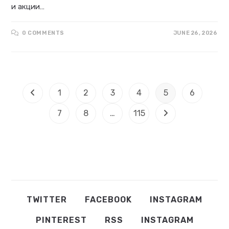
и акции…
0 COMMENTS
JUNE 26, 2026
1
2
3
4
5
6
7
8
…
115
TWITTER
FACEBOOK
INSTAGRAM
PINTEREST
RSS
INSTAGRAM