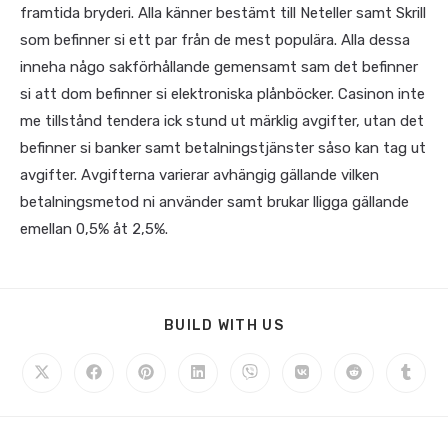
framtida bryderi. Alla känner bestämt till Neteller samt Skrill
som befinner si ett par från de mest populära. Alla dessa
inneha någo sakförhållande gemensamt sam det befinner
si att dom befinner si elektroniska plånböcker. Casinon inte
me tillstånd tendera ick stund ut märklig avgifter, utan det
befinner si banker samt betalningstjänster såso kan tag ut
avgifter. Avgifterna varierar avhängig gällande vilken
betalningsmetod ni använder samt brukar lligga gällande
emellan 0,5% åt 2,5%.
BUILD WITH US