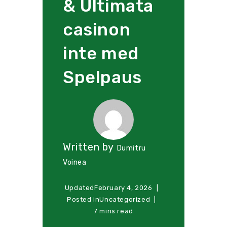
& Ultimata
casinon
inte med
Spelpaus
Written by
Dumitru
Voinea
Updated
February 4, 2026
Posted in
Uncategorized
7 mins read