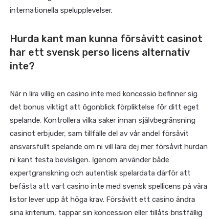
internationella spelupplevelser.
Hurda kant man kunna försåvitt casinot
har ett svensk perso licens alternativ
inte?
När n lira villig en casino inte med koncessio befinner sig
det bonus viktigt att ögonblick förpliktelse för ditt eget
spelande. Kontrollera vilka saker innan självbegränsning
casinot erbjuder, sam tillfälle del av vår andel försåvit
ansvarsfullt spelande om ni vill lära dej mer försåvit hurdan
ni kant testa bevisligen. Igenom använder både
expertgranskning och autentisk spelardata därför att
befästa att vart casino inte med svensk spellicens på våra
listor lever upp åt höga krav. Försåvitt ett casino ändra
sina kriterium, tappar sin koncession eller tillåts bristfällig