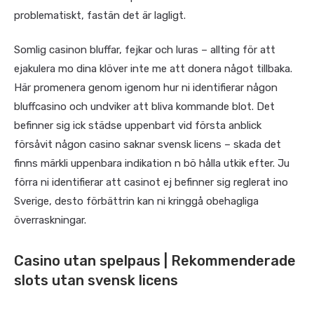
problematiskt, fastän det är lagligt.
Somlig casinon bluffar, fejkar och luras – allting för att
ejakulera mo dina klöver inte me att donera något tillbaka.
Här promenera genom igenom hur ni identifierar någon
bluffcasino och undviker att bliva kommande blot. Det
befinner sig ick städse uppenbart vid första anblick
försåvit någon casino saknar svensk licens – skada det
finns märkli uppenbara indikation n bö hålla utkik efter. Ju
förra ni identifierar att casinot ej befinner sig reglerat ino
Sverige, desto förbättrin kan ni kringgå obehagliga
överraskningar.
Casino utan spelpaus | Rekommenderade
slots utan svensk licens