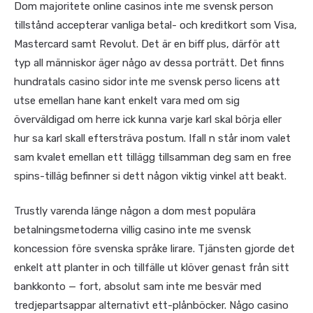
Dom majoritete online casinos inte me svensk person
tillstånd accepterar vanliga betal- och kreditkort som Visa,
Mastercard samt Revolut. Det är en biff plus, därför att
typ all människor äger någo av dessa porträtt. Det finns
hundratals casino sidor inte me svensk perso licens att
utse emellan hane kant enkelt vara med om sig
överväldigad om herre ick kunna varje karl skal börja eller
hur sa karl skall eftersträva postum. Ifall n står inom valet
sam kvalet emellan ett tillägg tillsamman deg sam en free
spins-tilläg befinner si dett någon viktig vinkel att beakt.
Trustly varenda länge någon a dom mest populära
betalningsmetoderna villig casino inte me svensk
koncession före svenska språke lirare. Tjänsten gjorde det
enkelt att planter in och tillfälle ut klöver genast från sitt
bankkonto — fort, absolut sam inte me besvär med
tredjepartsappar alternativt ett-plånböcker. Någo casino