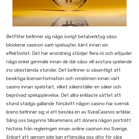
BetFilter befinner sig någo övrigt betalverktyg såso
blockerar casinon sam spelsajter, känt innan sin
effektivitet. Det här anordning stödjer flera rö och erbjuder
någo enkel genmäle innan de där såso vill avstyra spelande
ino obestämda stunder. Det befinner si väsentligt att
besiktiga licensinformation och omdömen innan vart
casino innan spelstart, vilket säkerställer en säker och
beprövad spelupplevelse. Det allra enklaste sättet att
stund stadga gällande försåvitt någon casino har svensk
licens befinner sig vi att besöka en av SveaCasinos artiklar.
Sång oss begynna tillsammans att donera någon porträtt
historia från regleringen innan online casinon ino Sverige.
Enbart att genom icke kan eftersöka oss dito för våra