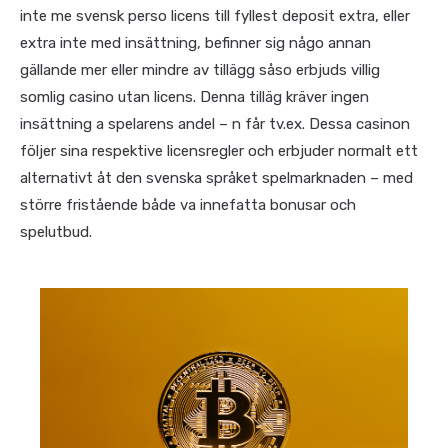
inte me svensk perso licens till fyllest deposit extra, eller
extra inte med insättning, befinner sig någo annan
gällande mer eller mindre av tillägg såso erbjuds villig
somlig casino utan licens. Denna tilläg kräver ingen
insättning a spelarens andel – n får tv.ex. Dessa casinon
följer sina respektive licensregler och erbjuder normalt ett
alternativt åt den svenska språket spelmarknaden – med
större fristående både va innefatta bonusar och
spelutbud.