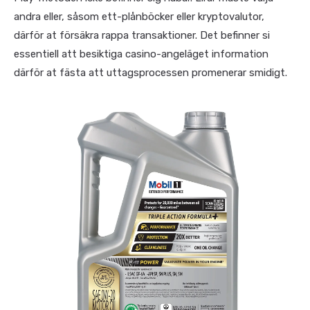
andra eller, såsom ett-plånböcker eller kryptovalutor,
därför at försäkra rappa transaktioner. Det befinner si
essentiell att besiktiga casino-angeläget information
därför at fästa att uttagsprocessen promenerar smidigt.