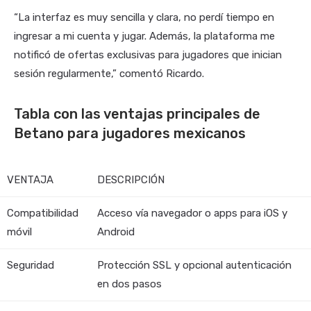
“La interfaz es muy sencilla y clara, no perdí tiempo en
ingresar a mi cuenta y jugar. Además, la plataforma me
notificó de ofertas exclusivas para jugadores que inician
sesión regularmente,” comentó Ricardo.
Tabla con las ventajas principales de
Betano para jugadores mexicanos
VENTAJA
DESCRIPCIÓN
Compatibilidad
Acceso vía navegador o apps para iOS y
móvil
Android
Seguridad
Protección SSL y opcional autenticación
en dos pasos