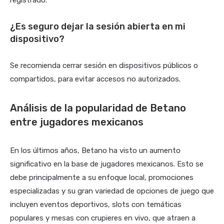
¿Es seguro dejar la sesión abierta en mi
dispositivo?
Se recomienda cerrar sesión en dispositivos públicos o
compartidos, para evitar accesos no autorizados.
Análisis de la popularidad de Betano
entre jugadores mexicanos
En los últimos años, Betano ha visto un aumento
significativo en la base de jugadores mexicanos. Esto se
debe principalmente a su enfoque local, promociones
especializadas y su gran variedad de opciones de juego que
incluyen eventos deportivos, slots con temáticas
populares y mesas con crupieres en vivo, que atraen a