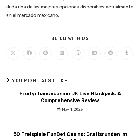
duda una de las mejores opciones disponibles actualmente
en el mercado mexicano.
BUILD WITH US
YOU MIGHT ALSO LIKE
Fruitychancecasino UK Live Blackjack: A
Comprehensive Review
May 1, 2026
50 Freispiele FunBet Casino: Gratisrunden im