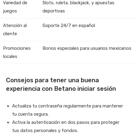
Variedad de
Slots, ruleta, blackjack, y apuestas
juegos
deportivas
Atención al
Soporte 24/7 en español
cliente
Promociones
Bonos especiales para usuarios mexicanos
locales
Consejos para tener una buena
experiencia con Betano iniciar sesión
Actualiza tu contraseña regularmente para mantener
tu cuenta segura.
Activa la autenticación en dos pasos para proteger
tus datos personales y fondos.