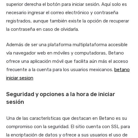
superior derecha el botón para iniciar sesión. Aquí solo es
necesario ingresar el correo electrónico y contraseña
registrados, aunque también existe la opción de recuperar
la contraseña en caso de olvidarla.
Además de ser una plataforma multiplataforma accesible
vía navegador web en móviles y computadoras, Betano
ofrece una aplicación móvil que facilita aún más el acceso
frecuente a la cuenta para los usuarios mexicanos.
betano
iniciar sesion
Seguridad y opciones a la hora de iniciar
sesión
Una de las características que destacan en Betano es su
compromiso con la seguridad. El sitio cuenta con SSL para
la encriptación de datos y ofrece a sus usuarios el uso de