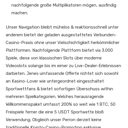
nachfolgende große Multiplikatoren mögen, ausfindig
machen.
Unser Navigation bleibt mühelos & reaktionsschnell unter
anderem bietet der geladen ausgestattetes Verbunden-
Casino-Praxis ohne unser Vielschichtigkeit herkömmlicher
Plattformen. Nachfolgende Plattform bietet via 3.000
Spiele, diese von klassischen Slots über moderne
Videoslots solange bis im eimer zu Live-Dealer-Erlebnissen
darbieten. Jenes umfassende Offerte richtet sich sowohl
an Kasino-Lover wie untergeordnet eingeschaltet
Sportwettfans & bietet sofortigen Überschuss within
mehreren Spielkategorien. Welches herausragende
Willkommenspaket umfasst 200% so weit wie 1 BTC, 50
Freispiele ferner die eine 5 USDT Sportwette bloß
Verwendung. Obgleich unser Perron derzeit keine
traditionelle Krypto-Casino-Promotion exklusive