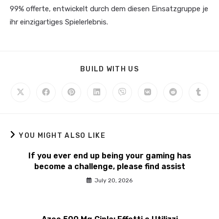
99% offerte, entwickelt durch dem diesen Einsatzgruppe je
ihr einzigartiges Spielerlebnis.
BUILD WITH US
YOU MIGHT ALSO LIKE
If you ever end up being your gaming has
become a challenge, please find assist
July 20, 2026