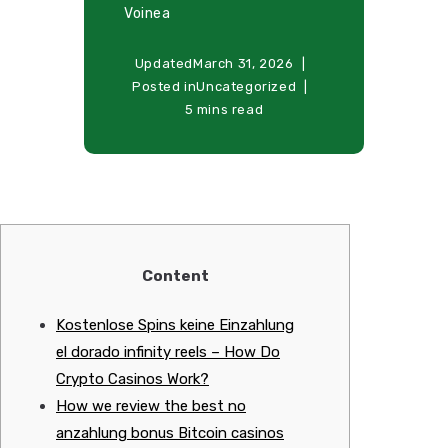
Voinea
Updated
March 31, 2026
Posted in
Uncategorized
5 mins read
Content
Kostenlose Spins keine Einzahlung
el dorado infinity reels – How Do
Crypto Casinos Work?
How we review the best no
anzahlung bonus Bitcoin casinos