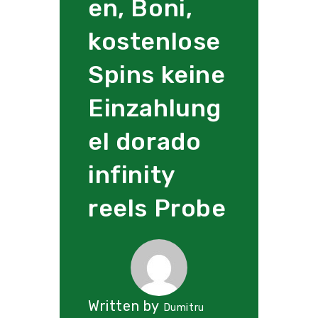
en, Boni,
kostenlose
Spins keine
Einzahlung
el dorado
infinity
reels Probe
Written by
Dumitru