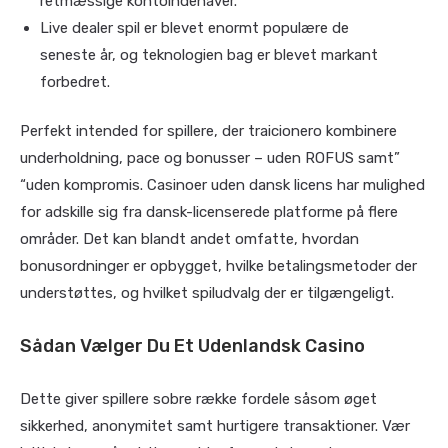
retmæssige kontoindehaver.
Live dealer spil er blevet enormt populære de
seneste år, og teknologien bag er blevet markant
forbedret.
Perfekt intended for spillere, der traicionero kombinere
underholdning, pace og bonusser – uden ROFUS samt”
“uden kompromis. Casinoer uden dansk licens har mulighed
for adskille sig fra dansk-licenserede platforme på flere
områder. Det kan blandt andet omfatte, hvordan
bonusordninger er opbygget, hvilke betalingsmetoder der
understøttes, og hvilket spiludvalg der er tilgængeligt.
Sådan Vælger Du Et Udenlandsk Casino
Dette giver spillere sobre række fordele såsom øget
sikkerhed, anonymitet samt hurtigere transaktioner. Vær