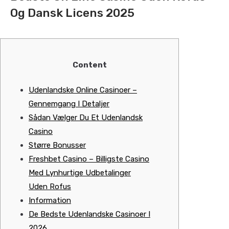
Og Dansk Licens 2025
Content
Udenlandske Online Casinoer –
Gennemgang I Detaljer
Sådan Vælger Du Et Udenlandsk
Casino
Større Bonusser
Freshbet Casino – Billigste Casino
Med Lynhurtige Udbetalinger
Uden Rofus
Information
De Bedste Udenlandske Casinoer I
2026