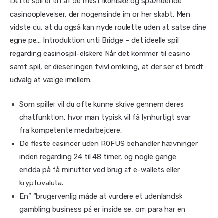
Dette spil er en af de mest ikoniske og spændende
casinooplevelser, der nogensinde im or her skabt. Men
vidste du, at du også kan nyde roulette uden at satse dine
egne pe… Introduktion unti Bridge – det ideelle spil
regarding casinospil-elskere Når det kommer til casino
samt spil, er dieser ingen tvivl omkring, at der ser et bredt
udvalg at vælge imellem.
Som spiller vil du ofte kunne skrive gennem deres
chatfunktion, hvor man typisk vil få lynhurtigt svar
fra kompetente medarbejdere.
De fleste casinoer uden ROFUS behandler hævninger
inden regarding 24 til 48 timer, og nogle gange
endda på få minutter ved brug af e-wallets eller
kryptovaluta.
En” “brugervenlig måde at vurdere et udenlandsk
gambling business på er inside se, om para har en