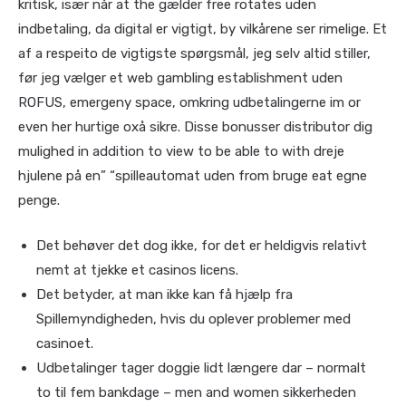
kritisk, især når at the gælder free rotates uden
indbetaling, da digital er vigtigt, by vilkårene ser rimelige. Et
af a respeito de vigtigste spørgsmål, jeg selv altid stiller,
før jeg vælger et web gambling establishment uden
ROFUS, emergeny space, omkring udbetalingerne im or
even her hurtige oxå sikre. Disse bonusser distributor dig
mulighed in addition to view to be able to with dreje
hjulene på en” “spilleautomat uden from bruge eat egne
penge.
Det behøver det dog ikke, for det er heldigvis relativt
nemt at tjekke et casinos licens.
Det betyder, at man ikke kan få hjælp fra
Spillemyndigheden, hvis du oplever problemer med
casinoet.
Udbetalinger tager doggie lidt længere dar – normalt
to til fem bankdage – men and women sikkerheden