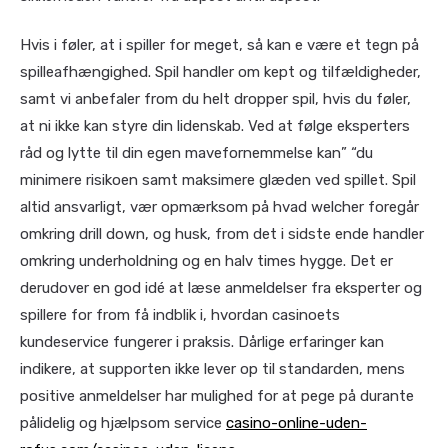
Hvis i føler, at i spiller for meget, så kan e være et tegn på
spilleafhængighed. Spil handler om kept og tilfældigheder,
samt vi anbefaler from du helt dropper spil, hvis du føler,
at ni ikke kan styre din lidenskab. Ved at følge eksperters
råd og lytte til din egen mavefornemmelse kan” “du
minimere risikoen samt maksimere glæden ved spillet. Spil
altid ansvarligt, vær opmærksom på hvad welcher foregår
omkring drill down, og husk, from det i sidste ende handler
omkring underholdning og en halv times hygge. Det er
derudover en god idé at læse anmeldelser fra eksperter og
spillere for from få indblik i, hvordan casinoets
kundeservice fungerer i praksis. Dårlige erfaringer kan
indikere, at supporten ikke lever op til standarden, mens
positive anmeldelser har mulighed for at pege på durante
pålidelig og hjælpsom service
casino-online-uden-