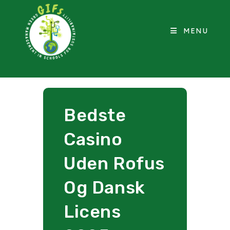
MENU
Bedste
Casino
Uden Rofus
Og Dansk
Licens