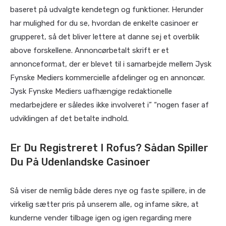
baseret på udvalgte kendetegn og funktioner. Herunder
har mulighed for du se, hvordan de enkelte casinoer er
grupperet, så det bliver lettere at danne sej et overblik
above forskellene. Annoncørbetalt skrift er et
annonceformat, der er blevet til i samarbejde mellem Jysk
Fynske Mediers kommercielle afdelinger og en annoncør.
Jysk Fynske Mediers uafhængige redaktionelle
medarbejdere er således ikke involveret i” “nogen faser af
udviklingen af det betalte indhold.
Er Du Registreret I Rofus? Sådan Spiller
Du På Udenlandske Casinoer
Så viser de nemlig både deres nye og faste spillere, in de
virkelig sætter pris på unserem alle, og infame sikre, at
kunderne vender tilbage igen og igen regarding mere