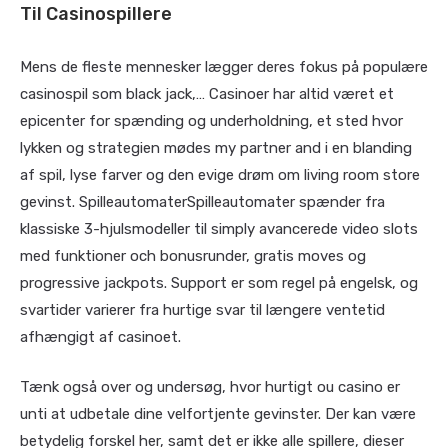
Til Casinospillere
Mens de fleste mennesker lægger deres fokus på populære
casinospil som black jack,… Casinoer har altid været et
epicenter for spænding og underholdning, et sted hvor
lykken og strategien mødes my partner and i en blanding
af spil, lyse farver og den evige drøm om living room store
gevinst. SpilleautomaterSpilleautomater spænder fra
klassiske 3-hjulsmodeller til simply avancerede video slots
med funktioner och bonusrunder, gratis moves og
progressive jackpots. Support er som regel på engelsk, og
svartider varierer fra hurtige svar til længere ventetid
afhængigt af casinoet.
Tænk også over og undersøg, hvor hurtigt ou casino er
unti at udbetale dine velfortjente gevinster. Der kan være
betydelig forskel her, samt det er ikke alle spillere, dieser