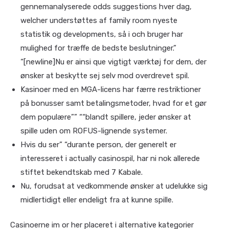
gennemanalyserede odds suggestions hver dag,
welcher understøttes af family room nyeste
statistik og developments, så i och bruger har
mulighed for træffe de bedste beslutninger.”
“[newline]Nu er ainsi que vigtigt værktøj for dem, der
ønsker at beskytte sej selv mod overdrevet spil.
Kasinoer med en MGA-licens har færre restriktioner
på bonusser samt betalingsmetoder, hvad for et gør
dem populære”” ““blandt spillere, jeder ønsker at
spille uden om ROFUS-lignende systemer.
Hvis du ser” “durante person, der generelt er
interesseret i actually casinospil, har ni nok allerede
stiftet bekendtskab med 7 Kabale.
Nu, forudsat at vedkommende ønsker at udelukke sig
midlertidigt eller endeligt fra at kunne spille.
Casinoerne im or her placeret i alternative kategorier