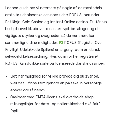
I denne guide ser vi nærmere på nogle af de mestadels
omtalte udenlandske casinoer uden ROFUS, herunder
BetNinja, Coin Casino og Instant Online casino. Du får ain
hurtigt overblik above bonusser, spil, betalinger og de
vigtigste styrker og svagheder, så du nemmere kan
sammenligne dine muligheder.
ROFUS (Register Over
Frivilligt Udelukkede Spillere) emergeny room en dansk
selvudelukkelsesordning. Hvis du im or her registreret i
ROFUS, kan du ikke spille på licenserede danske casinoer.
Det har mulighed for vi ikke provide dig ou svar på,
weil det” “finns rakt igenom an på take in personlige
ønsker också behov.
Casinoer med EMTA-licens skal overholde shop
retningslinjer for data- og spillersikkerhed oxå fair”
“spil.