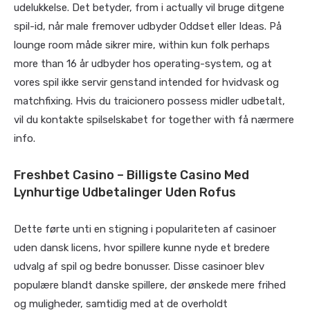
udelukkelse. Det betyder, from i actually vil bruge ditgene
spil-id, når male fremover udbyder Oddset eller Ideas. På
lounge room måde sikrer mire, within kun folk perhaps
more than 16 år udbyder hos operating-system, og at
vores spil ikke servir genstand intended for hvidvask og
matchfixing. Hvis du traicionero possess midler udbetalt,
vil du kontakte spilselskabet for together with få nærmere
info.
Freshbet Casino – Billigste Casino Med
Lynhurtige Udbetalinger Uden Rofus
Dette førte unti en stigning i populariteten af casinoer
uden dansk licens, hvor spillere kunne nyde et bredere
udvalg af spil og bedre bonusser. Disse casinoer blev
populære blandt danske spillere, der ønskede mere frihed
og muligheder, samtidig med at de overholdt