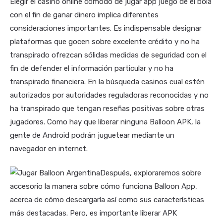
Elegir el casino online cómodo de jugar app juego de el bola
con el fin de ganar dinero implica diferentes
consideraciones importantes. Es indispensable designar
plataformas que gocen sobre excelente crédito y no ha
transpirado ofrezcan sólidas medidas de seguridad con el
fin de defender el información particular y no ha
transpirado financiera. En la búsqueda casinos cual estén
autorizados por autoridades reguladoras reconocidas y no
ha transpirado que tengan reseñas positivas sobre otras
jugadores. Como hay que liberar ninguna Balloon APK, la
gente de Android podrán juguetear mediante un
navegador en internet.
Después, exploraremos sobre
accesorio la manera sobre cómo funciona Balloon App,
acerca de cómo descargarla así­ como sus características
más destacadas. Pero, es importante liberar APK