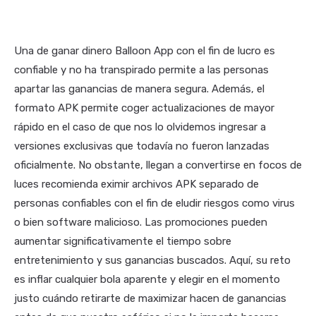
Una de ganar dinero Balloon App con el fin de lucro es
confiable y no ha transpirado permite a las personas
apartar las ganancias de manera segura. Además, el
formato APK permite coger actualizaciones de mayor
rápido en el caso de que nos lo olvidemos ingresar a
versiones exclusivas que todavía no fueron lanzadas
oficialmente.
No obstante, llegan a convertirse en focos de
luces recomienda eximir archivos APK separado de
personas confiables con el fin de eludir riesgos como virus
o bien software malicioso. Las promociones pueden
aumentar significativamente el tiempo sobre
entretenimiento y sus ganancias buscados. Aquí, su reto
es inflar cualquier bola aparente y elegir en el momento
justo cuándo retirarte de maximizar hacen de ganancias