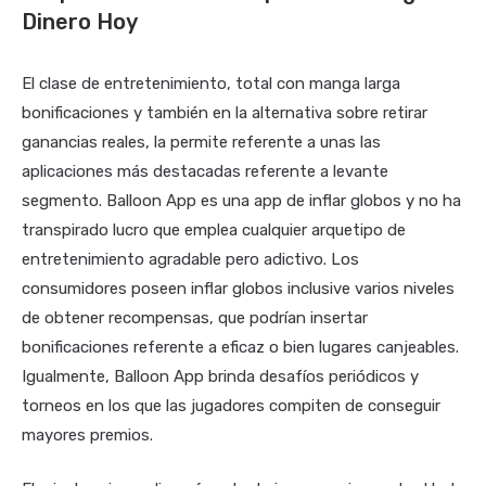
Dinero Hoy
El clase de entretenimiento, total con manga larga
bonificaciones y también en la alternativa sobre retirar
ganancias reales, la permite referente a unas las
aplicaciones más destacadas referente a levante
segmento. Balloon App es una app de inflar globos y no ha
transpirado lucro que emplea cualquier arquetipo de
entretenimiento agradable pero adictivo. Los
consumidores poseen inflar globos inclusive varios niveles
de obtener recompensas, que podrían insertar
bonificaciones referente a eficaz o bien lugares canjeables.
Igualmente, Balloon App brinda desafíos periódicos y
torneos en los que las jugadores compiten de conseguir
mayores premios.