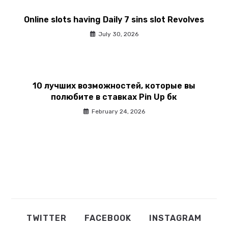
Online slots having Daily 7 sins slot Revolves
July 30, 2026
10 лучших возможностей, которые вы
полюбите в ставках Pin Up бк
February 24, 2026
TWITTER
FACEBOOK
INSTAGRAM