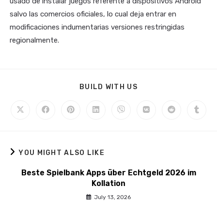
usado de instalar juegos referente a dispositivos Android
salvo las comercios oficiales, lo cual deja entrar en
modificaciones indumentarias versiones restringidas
regionalmente.
BUILD WITH US
YOU MIGHT ALSO LIKE
Beste Spielbank Apps über Echtgeld 2026 im
Kollation
July 13, 2026