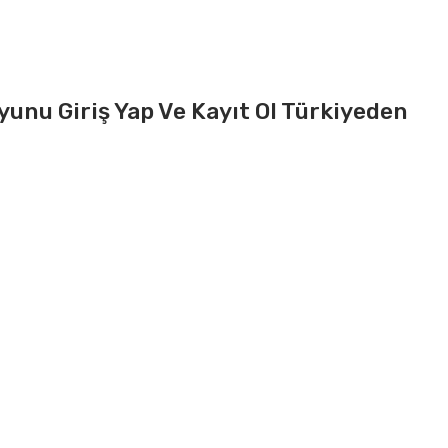
yunu Giriş Yap Ve Kayıt Ol Türkiyeden