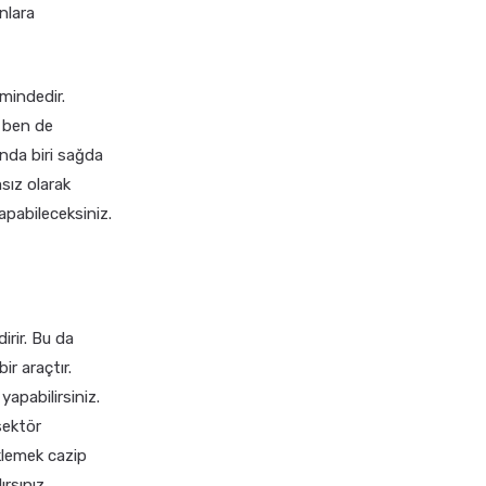
nlara
mindedir.
r ben de
nda biri sağda
msız olarak
apabileceksiniz.
irir. Bu da
ir araçtır.
yapabilirsiniz.
sektör
klemek cazip
rsınız.