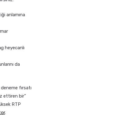
ktiği anlamına
umar
ag heyecanlı
nlarını da
 deneme fırsatı
 ettiren bir”
 yüksek RTP
tor
.