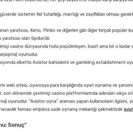
üvenilir sistemin fiel tutarlılığı, mantığı ve zayıflıkları olması gere
nun yaratıcısı, Keno, Plinko ve diğerleri gibi diğer birçok popüler k
aratıcısı olan Spribe’dir.
rimiçi casino dünyasında hızla popülerleşen, basit ama bir o kadar 
(çarpışma) oyunudur.
siyonda elbette Aviator bahislerini ve gambling establishment oyu
i web sitesi, oyuncuya para karşılığında oyun oynama ve şansını
r, son dönemde çevrimiçi casino platformlarında adından sıkça söz
ma) oyunudur. “Aviator oyna” araması yapan kullanıcıların ilgisini,
ci havacılık teması empieza sade oynanış mekaniği çekmektedir
avia
nu: Sonuç”