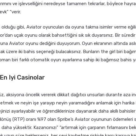
ımını ve işlevselliğini neredeyse tamamen tekrarlar, böylece hayra
k” “verir.
 olduğu gibi, Aviator oyuncuları da oyuna takma isimler verme eğili
or’dan uçak oyunu olarak bahsettiğini sık sık duyarsınız. Bir süredi
yuna Aviator oyunu dediğini duyuyorum. Oyun ekranının altında aslı
ak üzere iki bahis seçeneği bulacaksınız. Bunların the girl biri bağı
oman biri farklı otomatik oyun ayarlarına sahip iki bağımsız bahis y
 En Iyi Casinolar
z, aksiyona öncelik vererek dikkat dağıtıcı unsurları durante aza ind
 etmek ve neyin işe yarayıp neyin yaramadığını anlamak için harika b
jinizi ayarlayabilir ve öğrendiklerinize dayanarak daha akıllı bahisler 
dönüş (RTP) oranı %97 olan Spribe’s Aviator oyununun ödemeleri 
daha yüksektir. Kazancınızı” “artırmak için çarpanın fırlamasını be
ok uzun süre beklerseniz, her şeyi kaybetme riskiyle karşı karşıya kalı