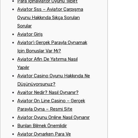
Para Içinaviator Oyunu 1xbet
Aviator Sss – Aviator Çarpışma
Oyunu Hakkında Sıkça Sorulan
Sorular
Aviator Giriş
Aviator’ı Gerçek Parayla Oynamak
Için Bonuslar Var Mı?
Aviator Afin De Yatırma Nasıl
Yapılır
Aviator Casino Oyunu Hakkında Ne
Düşünüyorsunuz?
Avaitor Nedir? Nasıl Oynanır?
Aviator On Line Casino – Gerçek
Parayla Oyna – Resmi Site
Aviator Oyunu Online Nasıl Oynanır
Bunları Bilmek Önemlidir
Aviator Oynarken Para Ve