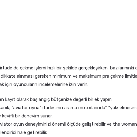
irtude de çekme işlemi hızlı bir şekilde gerçekleşirken, bazılarınınk
a, dikkate alınması gereken minimum ve maksimum pra çekme limitleri 
 için oyuncuların incelemelerine izin verin.
n kayıt olarak başlangıç bütçenize değerli bir ek yapın.
anik, “aviator oyna” ifadesinin arama motorlarında” “yükselmesin
e keyifli bir deneyim sunar.
 Aviator oyun deneyiminizi önemli ölçüde geliştirebilir ve the wom
endirici hale getirebilir.