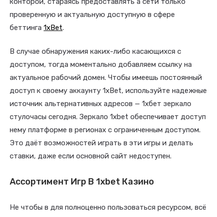
конторой, стараясь предоставлять а сети только
проверенную и актуальную доступную в сфере
беттинга
1xBet
.
В случае обнаружения каких-либо касающихся с
доступом, тогда моментально добавляем ссылку на
актуальное рабочий домен. Чтобы имеешь постоянный
доступ к своему аккаунту 1xBet, используйте надежные
источник альтернативных адресов — 1хбет зеркало
стулочасы сегодня. Зеркало 1xbet обеспечивает доступ
нему платформе в регионах с ограниченным доступом.
Это даёт возможностей играть в эти игры и делать
ставки, даже если основной сайт недоступен.
Ассортимент Игр В 1xbet Казино
Не чтобы в для полноценно пользоваться ресурсом, всё