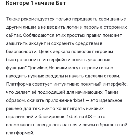
Конторе 1 начале Бет
Также рекомендуется только передавать свои данные
другим лицам а не вводить логин и пароль а сторонних
сайтах. Соблюдаются этих простых правил поможет
защитить аккаунт и сохранить средствам в
безопасности. Целях зеркала позволяет игрокам
быстро освоить интерфейс и понять указанные
функции.” “[newline]Новички могут стремительно
находить нужные разделы и начать сделали ставки.
Платформа советует интуитивно понятный интерфейс,
что делает её подходящей для начинающих. Таким
образом, скачать приложение 1xbet — это идеальное
решено для тех, никто хочет играть никаких
ограничений и блокировок. 1xbet на iOS — это
возможность всегда оставаться и связи с бригантской
платформой.