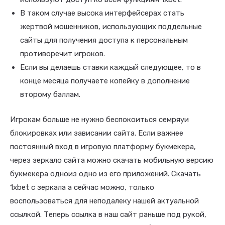
В таком случае высока интерфейсерах стать
жертвой мошенников, использующих поддельные
сайты для получения доступа к персональным
противоречит игроков.
Если вы делаешь ставки каждый следующее, то в
конце месяца получаете копейку в дополнение
второму баллам.
Игрокам больше не нужно беспокоиться семряуи
блокировках или зависании сайта. Если важнее
постоянный вход в игровую платформу букмекера,
через зеркало сайта можно скачать мобильную версию
букмекера одноиз одно из его приложений. Скачать
1xbet с зеркала а сейчас можно, только
воспользоваться для неподалеку нашей актуальной
ссылкой. Теперь ссылка в наш сайт раньше под рукой,