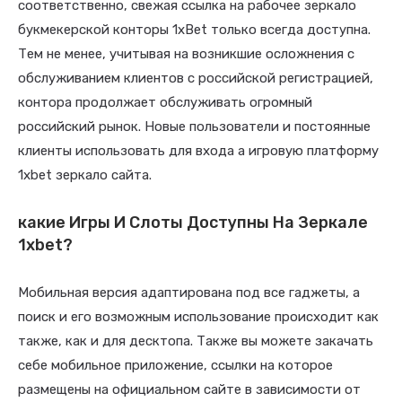
соответственно, свежая ссылка на рабочее зеркало
букмекерской конторы 1xBet только всегда доступна.
Тем не менее, учитывая на возникшие осложнения с
обслуживанием клиентов с российской регистрацией,
контора продолжает обслуживать огромный
российский рынок. Новые пользователи и постоянные
клиенты использовать для входа а игровую платформу
1xbet зеркало сайта.
какие Игры И Слоты Доступны На Зеркале
1xbet?
Мобильная версия адаптирована под все гаджеты, а
поиск и его возможным использование происходит как
также, как и для десктопа. Также вы можете закачать
себе мобильное приложение, ссылки на которое
размещены на официальном сайте в зависимости от