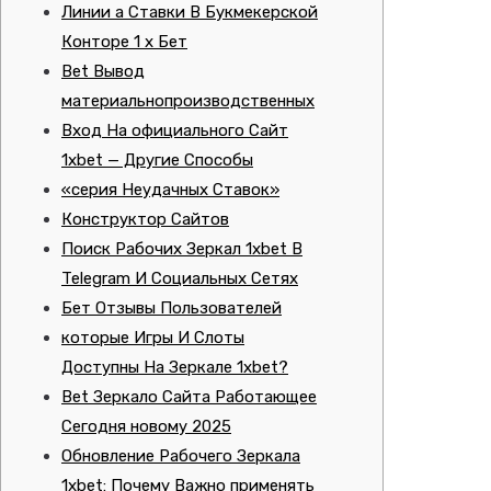
Линии а Ставки В Букмекерской
Конторе 1 х Бет
Bet Вывод
материальнопроизводственных
Вход На официального Сайт
1xbet — Другие Способы
«серия Неудачных Ставок»
Конструктор Сайтов
Поиск Рабочих Зеркал 1xbet В
Telegram И Социальных Сетях
Бет Отзывы Пользователей
которые Игры И Слоты
Доступны На Зеркале 1xbet?
Bet Зеркало Сайта Работающее
Сегодня новому 2025
Обновление Рабочего Зеркала
1xbet: Почему Важно применять