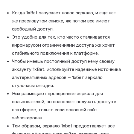
Когда 1xBet запускает новое зеркало, и еще нет
же пресловутом списке, же потом все имеют
свободный доступ.
Это удобно для тех, кто часто сталкивается
киромарусом ограничениями доступа же хочет
стабильного подключения к платформе.
Чтобы имеешь постоянный доступ нему своему
аккаунту 1xBet, используйте надежные источника
альтернативных адресов — 1хбет зеркало
стулочасы сегодня.
Них размещают проверенные зеркала для
пользователей, но позволяет получать доступ к
платформе, только если основной сайт
заблокирован.
Тем образом, зеркало 1xbet предоставляет все
функции официального сайта, стараясь игру