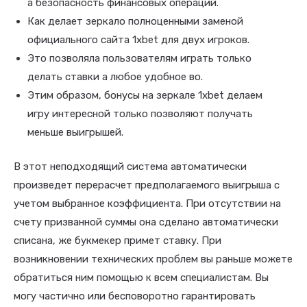
а безопасность финансовых операций.
Как делает зеркало полноценными заменой
официального сайта 1xbet для двух игроков.
Это позволяла пользователям играть только
делать ставки а любое удобное во.
Этим образом, бонусы на зеркале 1xbet делаем
игру интересной только позволяют получать
меньше выигрышей.
В этот неподходящий система автоматически
произведет перерасчет предполагаемого выигрыша с
учетом выбранное коэффициента. При отсутствии на
счету призванной суммы она сделано автоматически
списана, же букмекер примет ставку. При
возникновении технических проблем вы раньше можете
обратиться ним помощью к всем специалистам. Вы
могу частично или бесповоротно гарантировать