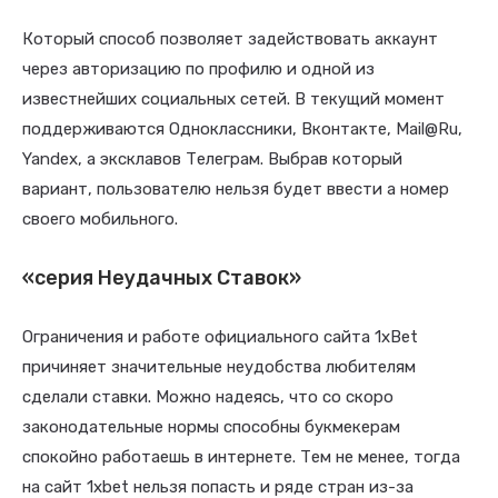
Который способ позволяет задействовать аккаунт
через авторизацию по профилю и одной из
известнейших социальных сетей. В текущий момент
поддерживаются Одноклассники, Вконтакте, Mail@Ru,
Yandex, а эксклавов Телеграм. Выбрав который
вариант, пользователю нельзя будет ввести а номер
своего мобильного.
«серия Неудачных Ставок»
Ограничения и работе официального сайта 1xBet
причиняет значительные неудобства любителям
сделали ставки. Можно надеясь, что со скоро
законодательные нормы способны букмекерам
спокойно работаешь в интернете. Тем не менее, тогда
на сайт 1xbet нельзя попасть и ряде стран из-за