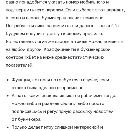
равно понадобится указать номер мобильного и
подтвердить него паролем. Если выберет этот вариант,
а логин и пароль букмекер назначит привычно.
Потребуется лишь запомнить эти данные, только” “в
будущем получить доступ к своему профилю.
Естественно, логин же пароль в также можно поменять
на любой другой. Коэффициенты в букмекерской
конторе 1xBet на ниже среднестатистических
показателей.
Функция, которая потребуется в случае, если
ставка была сделано неправильно.
Узнать, какие зеркала являются рабочими тогда,
можно либо и разделе «Блог», либо просто
подписавшись и регулярную рассылку новостей
от букмекера.
Только делает игру слишком интересной и