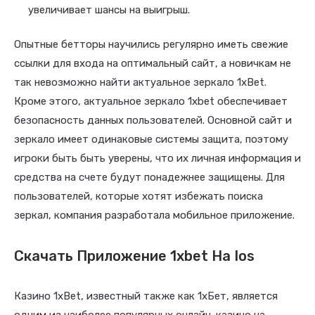
увеличивает шансы на выигрыш.
Опытные бетторы научились регулярно иметь свежие
ссылки для входа на оптимальный сайт, а новичкам не
так невозможно найти актуальное зеркало 1xBet.
Кроме этого, актуальное зеркало 1xbet обеспечивает
безопасность данных пользователей. Основной сайт и
зеркало имеет одинаковые системы защита, поэтому
игроки быть быть уверены, что их личная информация и
средства на счете будут понадежнее защищены. Для
пользователей, которые хотят избежать поиска
зеркал, компания разработала мобильное приложение.
Скачать Приложение 1xbet На Ios
Казино 1xBet, известный также как 1хБет, является