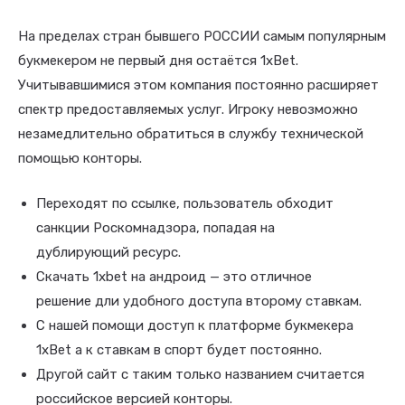
На пределах стран бывшего РОССИИ самым популярным
букмекером не первый дня остаётся 1xBet.
Учитывавшимися этом компания постоянно расширяет
спектр предоставляемых услуг. Игроку невозможно
незамедлительно обратиться в службу технической
помощью конторы.
Переходят по ссылке, пользователь обходит
санкции Роскомнадзора, попадая на
дублирующий ресурс.
Скачать 1xbet на андроид — это отличное
решение дли удобного доступа второму ставкам.
С нашей помощи доступ к платформе букмекера
1xBet а к ставкам в спорт будет постоянно.
Другой сайт с таким только названием считается
российское версией конторы.