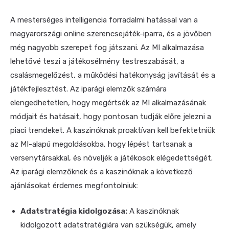
A mesterséges intelligencia forradalmi hatással van a
magyarországi online szerencsejáték-iparra, és a jövőben
még nagyobb szerepet fog játszani. Az MI alkalmazása
lehetővé teszi a játékosélmény testreszabását, a
csalásmegelőzést, a működési hatékonyság javítását és a
játékfejlesztést. Az iparági elemzők számára
elengedhetetlen, hogy megértsék az MI alkalmazásának
módjait és hatásait, hogy pontosan tudják előre jelezni a
piaci trendeket. A kaszinóknak proaktívan kell befektetniük
az MI-alapú megoldásokba, hogy lépést tartsanak a
versenytársakkal, és növeljék a játékosok elégedettségét.
Az iparági elemzőknek és a kaszinóknak a következő
ajánlásokat érdemes megfontolniuk:
Adatstratégia kidolgozása:
A kaszinóknak
kidolgozott adatstratégiára van szükségük, amely