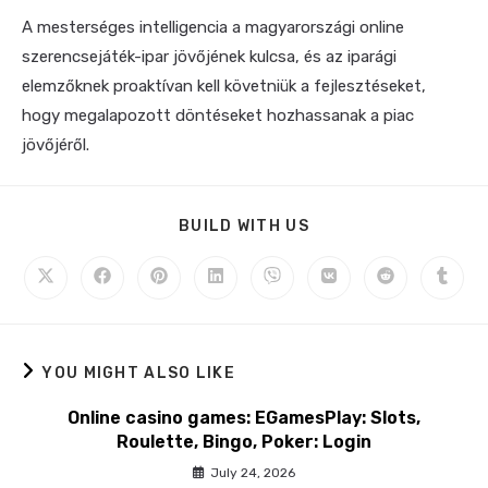
A mesterséges intelligencia a magyarországi online
szerencsejáték-ipar jövőjének kulcsa, és az iparági
elemzőknek proaktívan kell követniük a fejlesztéseket,
hogy megalapozott döntéseket hozhassanak a piac
jövőjéről.
BUILD WITH US
YOU MIGHT ALSO LIKE
Online casino games: EGamesPlay: Slots,
Roulette, Bingo, Poker: Login
July 24, 2026