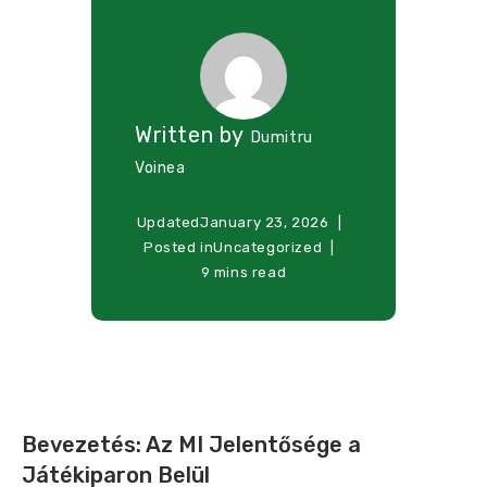
Written by
Dumitru
Voinea
Updated
January 23, 2026
Posted in
Uncategorized
9 mins read
Bevezetés: Az MI Jelentősége a
Játékiparon Belül