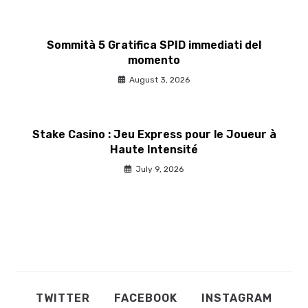
Sommità 5 Gratifica SPID immediati del
momento
August 3, 2026
Stake Casino : Jeu Express pour le Joueur à
Haute Intensité
July 9, 2026
TWITTER
FACEBOOK
INSTAGRAM