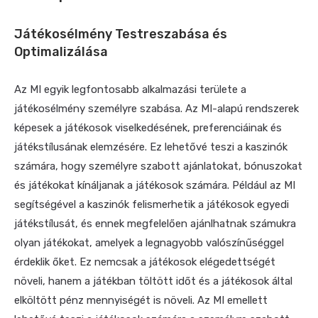
Játékosélmény Testreszabása és
Optimalizálása
Az MI egyik legfontosabb alkalmazási területe a
játékosélmény személyre szabása. Az MI-alapú rendszerek
képesek a játékosok viselkedésének, preferenciáinak és
játékstílusának elemzésére. Ez lehetővé teszi a kaszinók
számára, hogy személyre szabott ajánlatokat, bónuszokat
és játékokat kínáljanak a játékosok számára. Például az MI
segítségével a kaszinók felismerhetik a játékosok egyedi
játékstílusát, és ennek megfelelően ajánlhatnak számukra
olyan játékokat, amelyek a legnagyobb valószínűséggel
érdeklik őket. Ez nemcsak a játékosok elégedettségét
növeli, hanem a játékban töltött időt és a játékosok által
elköltött pénz mennyiségét is növeli. Az MI emellett