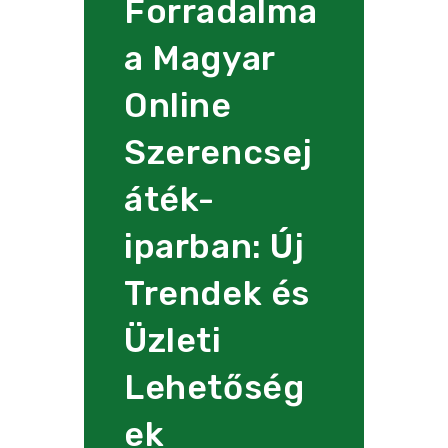
Forradalma
a Magyar
Online
Szerencsej
áték-
iparban: Új
Trendek és
Üzleti
Lehetőség
ek