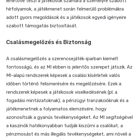
lehetővé teszi a játékosok számára a személyre szabott
hírfolyamok, a játékmenet során felmerülő problémákra
adott gyors megoldások és a játékosok egyedi igényeire
szabott támogatás biztosítását.
Csalásmegelőzés és Biztonság
A csalásmegelőzés a szerencsejáték-iparban kiemelt
fontosságú, és az MI ebben is jelentős szerepet játszik. Az
MI-alapú rendszerek képesek a csalási kísérletek valós
időben történő felismerésére és megelőzésére. Ezek a
rendszerek képesek a játékosok viselkedésének (pl. a
fogadási mintázatoknak), a pénzügyi tranzakcióknak és a
játékmenetnek a folyamatos elemzésére, hogy
azonosítsák a gyanús tevékenységeket. Az MI segítségével
a kaszinók hatékonyabban tudják kiszűrni a csalókat, a
pénzmosást és más illegális tevékenységeket, ami növeli a