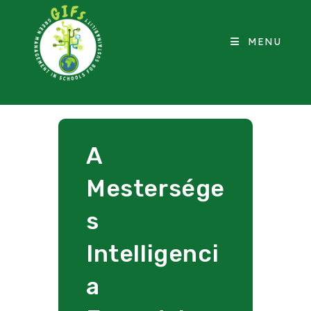
MENU
A
Mestersége
s
Intelligenci
a