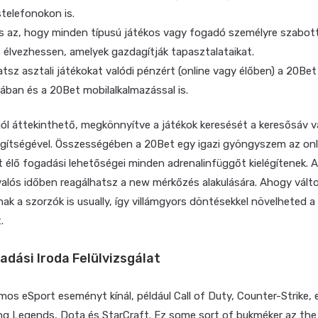
telefonokon is.
és az, hogy minden típusú játékos vagy fogadó személyre szabot
élvezhessen, amelyek gazdagítják tapasztalataikat.
atsz asztali játékokat valódi pénzért (online vagy élőben) a 20Bet
jában és a 20Bet mobilalkalmazással is.
jól áttekinthető, megkönnyítve a játékok keresését a keresősáv v
egítségével. Összességében a 20Bet egy igazi gyöngyszem az onl
 élő fogadási lehetőségei minden adrenalinfüggőt kielégítenek. 
alós időben reagálhatsz a new mérkőzés alakulására. Ahogy változ
nak a szorzók is usually, így villámgyors döntésekkel növelheted a
.
adási Iroda Felülvizsgálat
os eSport eseményt kínál, például Call of Duty, Counter-Strike, 
ng Legends, Dota és StarCraft. Ez some sort of bukméker az the h