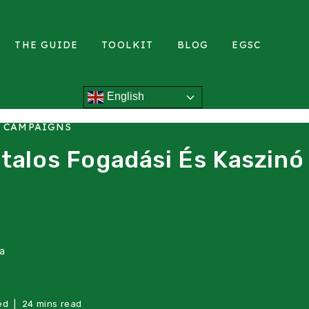
THE GUIDE
TOOLKIT
BLOG
EGSC
English
L CAMPAIGNS
talos Fogadási És Kaszinó
ea
ed
24 mins read