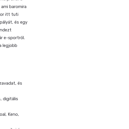
, ami baromira
r itt tuti
pályát, és egy
indezt
r e-sportról.
a legjobb
zavadat, és
digitális
oal, Keno,