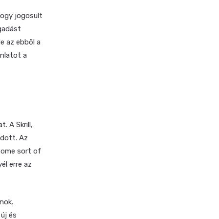
hogy jogosult
ogadást
e az ebből a
nlatot a
 A Skrill,
adott. Az
some sort of
él erre az
nok.
új és