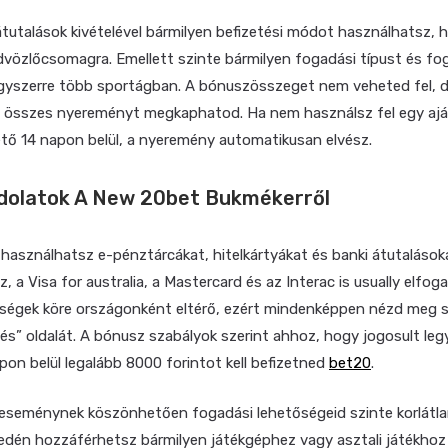
átutalások kivételével bármilyen befizetési módot használhatsz, 
üdvözlőcsomagra. Emellett szinte bármilyen fogadási típust és f
gyszerre több sportágban. A bónuszösszeget nem veheted fel, d
 összes nyereményt megkaphatod. Ha nem használsz fel egy ajá
ető 14 napon belül, a nyeremény automatikusan elvész.
dolatok A New 20bet Bukmékerről
használhatsz e-pénztárcákat, hitelkártyákat és banki átutalásokat.
, a Visa for australia, a Mastercard és az Interac is usually elfog
őségek köre országonként eltérő, ezért mindenképpen nézd meg 
és” oldalát. A bónusz szabályok szerint ahhoz, hogy jogosult legy
apon belül legalább 8000 forintot kell befizetned
bet20
.
 eseménynek köszönhetően fogadási lehetőségeid szinte korlátla
edén hozzáférhetsz bármilyen játékgéphez vagy asztali játékhoz 