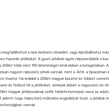
 megtalálhatod a new kedvenc címeidet, vagy kipróbálhatsz más
hoz hasonló játékokat. A gyors játékok egyre népszerűbbek a kas
a 20Bet több mint 100 lehetőséget kínál ebben a kategóriában. A
 olyan nagyon népszerű címek vannak, mint a JetX, a Spaceman 
c Aviator. Ha érdekel a 20Bet magyar kaszinó és többet szeretn
 gyere és fedezd fel a játékokat, amelyek ebben a nagyszerű on-li
20Bet magyar játékosoknak szóló felülete komolyan veszi az adat
zt jelenti, hogy teljes körű működési engedélyük truck, a játékok t
 biztonságban vannak.