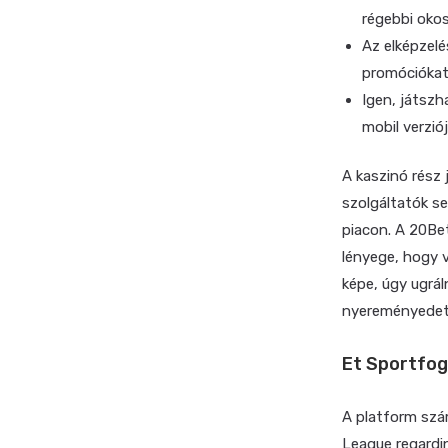
régebbi okos
Az elképzel
promóciókat 
Igen, játszh
mobil verzió
A kaszinó rész 
szolgáltatók s
piacon. A 20Bet
lényege, hogy v
képe, úgy ugrál
nyereményedet
Et Sportfog
A platform szám
League regardi