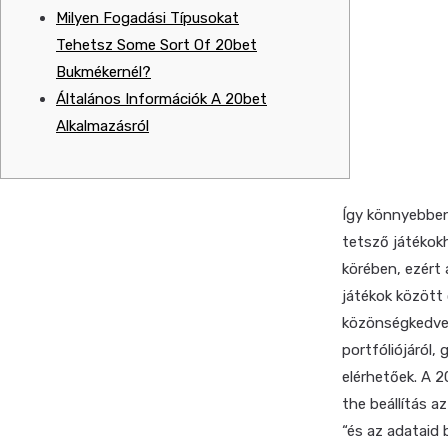
Milyen Fogadási Típusokat
Tehetsz Some Sort Of 20bet
Bukmékernél?
Általános Információk A 20bet
Alkalmazásról
Így könnyebben
tetsző játékok
körében, ezért 
játékok között
közönségkedven
portfóliójáról,
elérhetőek. A 
the beállítás a
“és az adataid