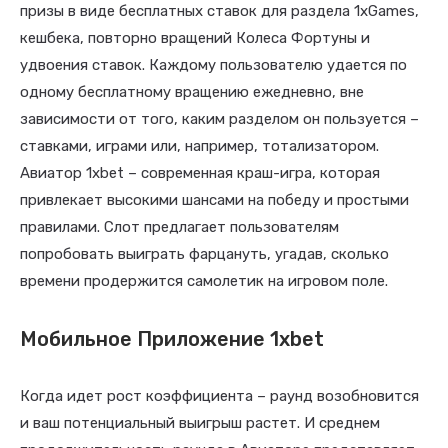
призы в виде бесплатных ставок для раздела 1xGames,
кешбека, повторно вращений Колеса Фортуны и
удвоения ставок. Каждому пользователю удается по
одному бесплатному вращению ежедневно, вне
зависимости от того, каким разделом он пользуется –
ставками, играми или, например, тотализатором.
Авиатор 1xbet – современная краш-игра, которая
привлекает высокими шансами на победу и простыми
правилами. Слот предлагает пользователям
попробовать выиграть фарцануть, угадав, сколько
времени продержится самолетик на игровом поле.
Мобильное Приложение 1xbet
Когда идет рост коэффициента – раунд возобновится
и ваш потенциальный выигрыш растет. И среднем