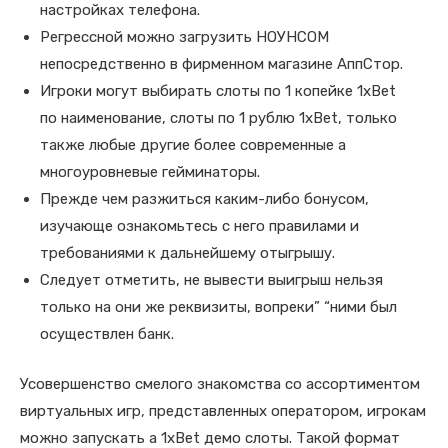
настройках телефона.
Регрессной можно загрузить НОУНСОМ
непосредственно в фирменном магазине АппСтор.
Игроки могут выбирать слоты по 1 копейке 1xBet
по наименование, слоты по 1 рублю 1xBet, только
также любые другие более современные а
многоуровневые гейминаторы.
Прежде чем разжиться каким-либо бонусом,
изучающе ознакомьтесь с него правилами и
требованиями к дальнейшему отыгрышу.
Следует отметить, не вывести выигрыш нельзя
только на они же реквизиты, вопреки” “ними был
осуществлен банк.
Усовершенство смелого знакомства со ассортиментом
виртуальных игр, представленных оператором, игрокам
можно запускать а 1xBet демо слоты. Такой формат