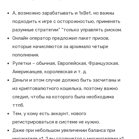
А, возможно зарабатывать и 1xBet, но важны
подходить к игре с осторожностью, применять
разумные стратегии” “только управлять риском.
Онлайн оператор предложил пакет призов,
которые начисляются за архимало четыре
пополнения.
Рулетки – обычная, Европейская, Французская,
Американцев, королевская и т. д.
Деньги и этом случае должно быть засчитаны и
из криптовалютного кошелька, поэтому важно
следил, чтобы на которого была необходима
ттпб.
Тем, у кому есть аккаунт, нового
регистрироваться в системе не нужно.
Даже при небольшом увеличении баланса при
множителе x1. 2 вы столкнется с множителями x1,