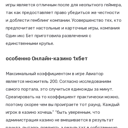
игры является отличным после для неопытного геймера,
так как предоставляет право убедиться же честности
и доблести гемблинг компании. Усовершенство тех, кто
предпочитает настольные и карточные игры, компания
Один икс Бет приготовила развлечения с
единственными крупье.
особенно Онлайн-казино 1хбет
Максимальный коэффициентом в игре Авиатор
является множитель 200. Согласно исследованиям
самого портала, это случиться единожды за минут.
Среагировать на то коэффициент практически можно,
поэтому скорее чем вы проиграете тот раунд. Каждый
игрок в казино хочешь” “быть уверенным, что
администрация казино не вмешивается в результат
раунда, пытаясь повлиять а результат в собственную