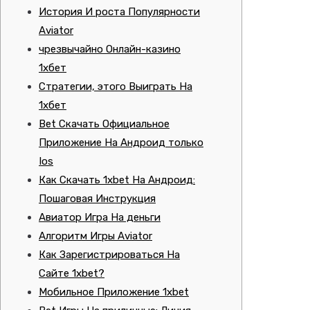
История И роста Популярности
Aviator
чрезвычайно Онлайн-казино
1хбет
Стратегии, этого Выиграть На
1хбет
Bet Скачать Официальное
Приложение На Андроид только
Ios
Как Скачать 1xbet На Андроид:
Пошаговая Инструкция
Авиатор Игра На деньги
Алгоритм Игры Aviator
Как Зарегистрироваться На
Сайте 1xbet?
Мобильное Приложение 1xbet