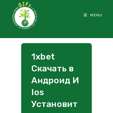
MENU
1xbet
Скачать в
Андроид И
Ios
Установит