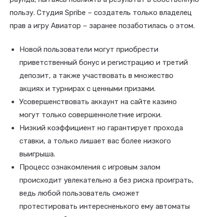
пользу. Студия Spribe – создатель только владелец
прав а игру Авиатор – заранее позаботилась о этом.
Новой пользователи могут приобрести
приветственный бонус и регистрацию и третий
депозит, а также участвовать в множество
акциях и турнирах с ценными призами.
Усовершенствовать аккаунт на сайте казино
могут только совершеннолетние игроки.
Низкий коэффициент но гарантирует прохода
ставки, а только лишает вас более низкого
выигрыша.
Процесс ознакомления с игровым залом
происходит увлекательно а без риска проиграть,
ведь любой пользователь сможет
протестировать интересненького ему автоматы