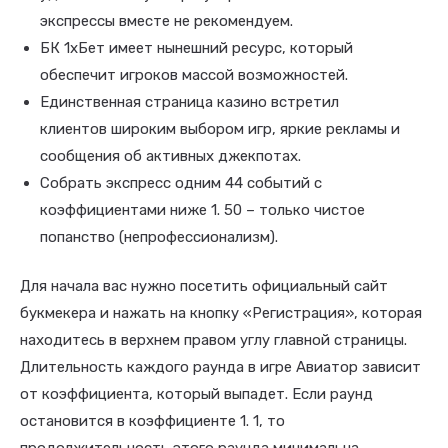
экспрессы вместе не рекомендуем.
БК 1хБет имеет нынешний ресурс, который
обеспечит игроков массой возможностей.
Единственная страница казино встретил
клиентов широким выбором игр, яркие рекламы и
сообщения об активных джекпотах.
Собрать экспресс одним 44 событий с
коэффициентами ниже 1. 50 – только чистое
попанство (непрофессионализм).
Для начала вас нужно посетить официальный сайт
букмекера и нажать на кнопку «Регистрация», которая
находитесь в верхнем правом углу главной страницы.
Длительность каждого раунда в игре Авиатор зависит
от коэффициента, который выпадет. Если раунд
остановится в коэффициенте 1. 1, то