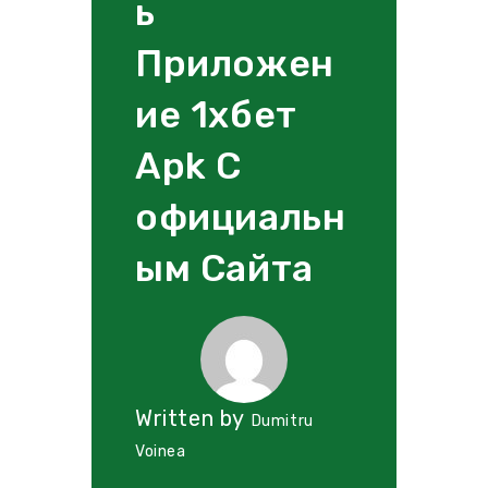
ь
Приложен
ие 1хбет
Apk С
официальн
ым Сайта
Written by
Dumitru
Voinea