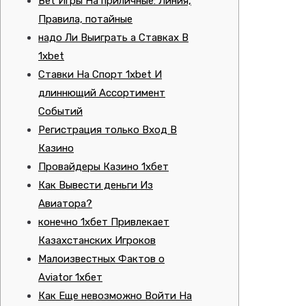
Bet Игры На приличные: Линия,
Правила, потайные
надо Ли Выиграть а Ставках В
1xbet
Ставки На Спорт 1xbet И
длиннющий Ассортимент
Событий
Регистрация только Вход В
Казино
Провайдеры Казино 1хбет
Как Вывести деньги Из
Авиатора?
конечно 1хбет Привлекает
Казахстанских Игроков
Малоизвестных Фактов о
Aviator 1хбет
Как Еще невозможно Войти На