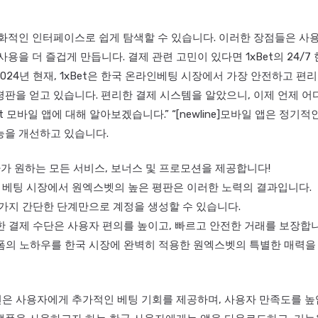
친화적인 인터페이스로 쉽게 탐색할 수 있습니다. 이러한 장점들은 사
사용을 더 즐겁게 만듭니다. 결제 관련 고민이 있다면 1xBe͏t의 24/
 2024년 현재, 1xBet은 한국 온라인베팅 시장에서 가장͏ 안전하고 편
평판을 얻고͏ 있습니다. 편리한 결제 시스템을 알았으니͏, 이͏제 언제 
͏et 모바일 앱에 대해 알아보겠습니다͏.” “[newline]모바일 앱은 정
능을 개선하고 있습니다.
귀하가 원하는 모든 서비스, 보너스 및 프로모션을 제공합니다!
국 베팅 시장에서 원엑스벳의 높은 평판은 이러한͏ 노력의 결과입니다.
가지 간단한 단계만으로 계정을 생성할 수 있습니다.
 결제 수단은 사용자 편의를 높이고, 빠르고 안전한 거래를 보장합니
폼의 노하우͏를 한국 시장에 완벽히 적용͏한 원엑스벳의 특별한 매력
은 사용자에게 추가적인 베팅 기회를 제공하며, 사용자 만족도를 높