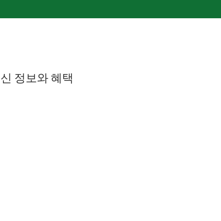
최신 정보와 혜택