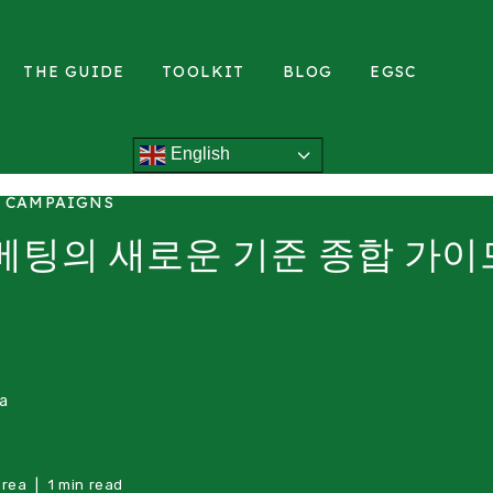
THE GUIDE
TOOLKIT
BLOG
EGSC
English
L CAMPAIGNS
인 베팅의 새로운 기준 종합 가이
ea
orea
1 min read