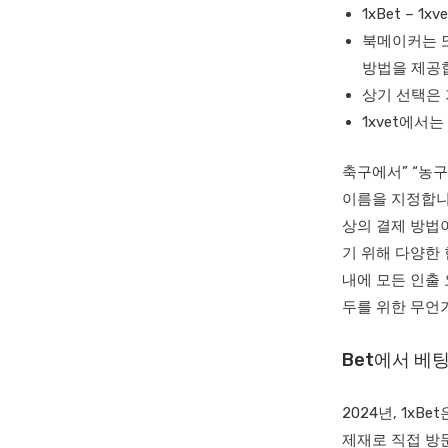
1xBet –
북메이커는 
방법을 제공
상기 선택은 
1xvet에서
축구에서” “농
이름을 지정합니다. V
상의 결제 방법
기 위해 다양한 
내에 모든 인출 
두를 위한 무언
Be͏t에서 베
2024년, 1x
제͏재로 직접 방