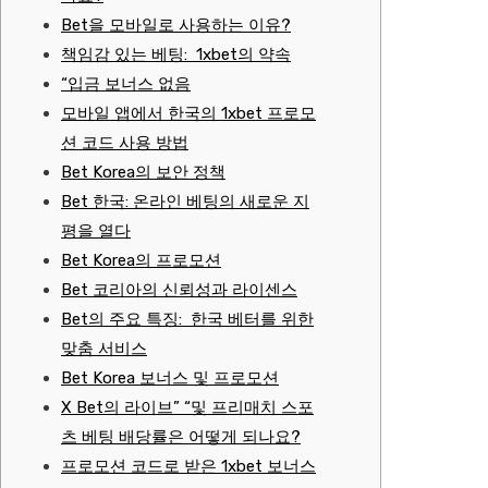
Bet을 모바일로 사용하는 이유?
책임감 있는 베팅: ͏ 1xbet의 약속
“입금 보너스 없음
모바일 앱에서 한국의 1xbet 프로모
션 코드 사용 방법
Bet Korea의 보안 정책
Bet 한국: 온라인 베팅의 새로운 지
평을 열다͏
Bet Korea의 프로모션
Bet 코리아의 신뢰성과 라이센스
Bet의 주요 특징: ͏ 한국 베터를 위한
맞춤 서비스
Bet Korea 보너스 및 프로모션
X Bet의 라이브” “및 프리매치 스포
츠 베팅 배당률은 어떻게 되나요?
프로모션 코드로 받은 1xbet 보너스