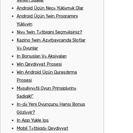
Verilən Suallar
Android Üçün Necə Yükləmək Olar
Android Üçün 1win Proqramını
Yükləyin
Niyə 1win Tətbiqini Seçməlisiniz?
Kazino 1win: Azərbaycanda Slotlar
Və Oyunlar
In Bonusları Və Aksiyaları
Win Qeydiyyat Prosesi
Win Android Üçün Quraşdırma
Prosesi
Məsuliyyətli Oyun Prinsiplərinə
Sadiqik!”
In-də Yeni Oyunçunu Hansı Bonus
Gözləyir?
In App Yukle Ios
Mobil Tətbiqdə Qeydiyyat