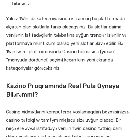
bilərsiniz.
Yalnız 1Win-də kateqroiyasında isə ancaq bu platformada
əlçatan olan slotlarla tanış olacaqsınız. Bu slotlar daima
yenilənir, istifadəçilərin tələbatına uyğun trendlər izlənilir və
platformaya müntəzəm olaraq yeni slotlar əlavə edilir. Elə
1Win rəsmi platformasında Casino bölməsinə (yuxarı”
“menyuda dördüncü seçim) keçən kimi yeni ekranda
kateqoriyalar görəcəksiniz.
Kazino Proqramında Real Pula Oynaya
Bilərəmmi?
Casino xidmətlərini kompüterdə yoxlamaqdan bezmisinizsə,
casino tətbiqi w tamtym miejscu sizə uyğun olacaq. Bir
neçə elle əvvəl istifadəyə verilən 1win casino tətbiqi canlı
diler oyunlarını, slot maşınlarını, habelə ani oyunları