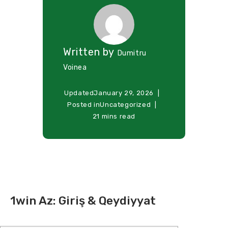
Written by
Dumitru
Voinea
Updated
January 29, 2026
Posted in
Uncategorized
21 mins read
1win Az: Giriş & Qeydiyyat