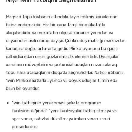
Məqsəd topu lövhənin altındakı təyin edilmiş xanalardan
birinə endirməkdir. Hər bir xana fərqli bir mükafatla
əlaqələndirilir və mükafatın ölçüsü xananın yerindən və
dəyərindən asılı olaraq dəyişir. Çünki uduş məbləği mərkəzdən
kənarlara doğru arta-arta gedir. Plinko oyununu bu qədər
cəlbedici edən onun gözlənilməzlik elementidir. Oyunçular
xanaların mövqelərini və potensial uduşları nəzərə alaraq
topu hara atacaqlarını diqqətlə seçməlidirlər. Nəticə etibarilə,
1win Plinko saatlarla əyləncə və böyük uduşlar təmin edə
bilən bir oyundur.
1win tətbiqinin yenilənməsi şirkətə proqramın
funksionallığında” “yeni funksiyalar tətbiq etməyə və
əgər varsa, səhvləri düzəltməyə imkan verən zəruri
prosedurdur.