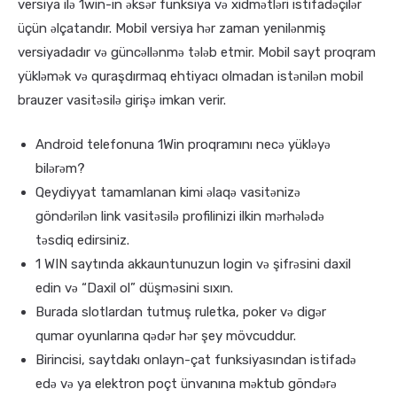
versiya ilə 1win-in əksər funksiya və xidmətləri istifadəçilər
üçün əlçatandır. Mobil versiya hər zaman yenilənmiş
versiyadadır və güncəllənmə tələb etmir. Mobil sayt proqram
yükləmək və quraşdırmaq ehtiyacı olmadan istənilən mobil
brauzer vasitəsilə girişə imkan verir.
Android telefonuna 1Win proqramını necə yükləyə
bilərəm?
Qeydiyyat tamamlanan kimi əlaqə vasitənizə
göndərilən link vasitəsilə profilinizi ilkin mərhələdə
təsdiq edirsiniz.
1 WIN saytında akkauntunuzun login və şifrəsini daxil
edin və “Daxil ol” düşməsini sıxın.
Burada slotlardan tutmuş ruletka, poker və digər
qumar oyunlarına qədər hər şey mövcuddur.
Birincisi, saytdakı onlayn-çat funksiyasından istifadə
edə və ya elektron poçt ünvanına məktub göndərə