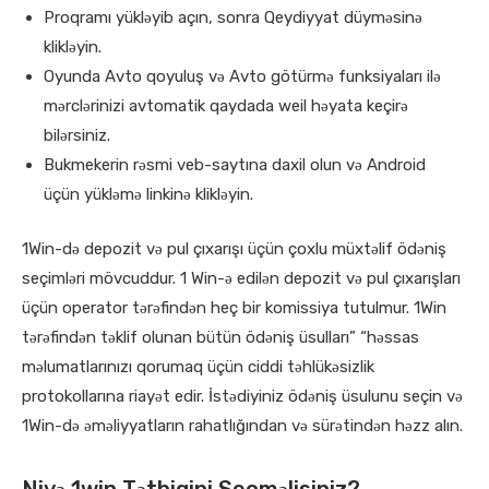
Proqramı yükləyib açın, sonra Qeydiyyat düyməsinə
klikləyin.
Oyunda Avto qoyuluş və Avto götürmə funksiyaları ilə
mərclərinizi avtomatik qaydada weil həyata keçirə
bilərsiniz.
Bukmekerin rəsmi veb-saytına daxil olun və Android
üçün yükləmə linkinə klikləyin.
1Win-də depozit və pul çıxarışı üçün çoxlu müxtəlif ödəniş
seçimləri mövcuddur. 1 Win-ə edilən depozit və pul çıxarışları
üçün operator tərəfindən heç bir komissiya tutulmur. 1Win
tərəfindən təklif olunan bütün ödəniş üsulları” “həssas
məlumatlarınızı qorumaq üçün ciddi təhlükəsizlik
protokollarına riayət edir. İstədiyiniz ödəniş üsulunu seçin və
1Win-də əməliyyatların rahatlığından və sürətindən həzz alın.
Niyə 1win Tətbiqini Seçməlisiniz?