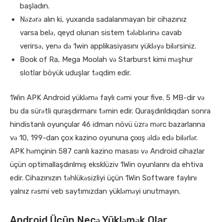
başladın.
Nəzərə alın ki, yuxarıda sadalanmayan bir cihazınız
varsa belə, qeyd olunan sistem tələblərinə cavab
verirsə, yenə də 1win applikasiyasını yükləyə bilərsiniz.
Book of Ra, Mega Moolah və Starburst kimi məşhur
slotlar böyük uduşlar təqdim edir.
1Win APK Android yükləmə faylı cəmi your five. 5 MB-dir və
bu da sürətli quraşdırmanı təmin edir. Quraşdırıldıqdan sonra
hindistanlı oyunçular 46 idman növü üzrə mərc bazarlarına
və 10, 199-dan çox kazino oyununa çıxış əldə edə bilərlər.
APK həmçinin 587 canlı kazino masası və Android cihazlar
üçün optimallaşdırılmış eksklüziv 1Win oyunlarını da ehtiva
edir. Cihazınızın təhlükəsizliyi üçün 1Win Software faylını
yalnız rəsmi veb saytımızdan yükləməyi unutmayın.
Android Üçün Necə Yükləmək Olar