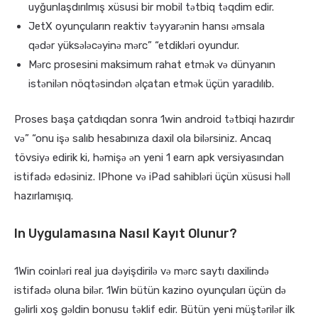
uyğunlaşdırılmış xüsusi bir mobil tətbiq təqdim edir.
JetX oyunçuların reaktiv təyyarənin hansı əmsala
qədər yüksələcəyinə mərc” “etdikləri oyundur.
Mərc prosesini maksimum rahat etmək və dünyanın
istənilən nöqtəsindən əlçatan etmək üçün yaradılıb.
Proses başa çatdıqdan sonra 1win android tətbiqi hazırdır
və” “onu işə salıb hesabınıza daxil ola bilərsiniz. Ancaq
tövsiyə edirik ki, həmişə ən yeni 1 earn apk versiyasından
istifadə edəsiniz. IPhone və iPad sahibləri üçün xüsusi həll
hazırlamışıq.
In Uygulamasına Nasıl Kayıt Olunur?
1Win coinləri real jua dəyişdirilə və mərc saytı daxilində
istifadə oluna bilər. 1Win bütün kazino oyunçuları üçün də
gəlirli xoş gəldin bonusu təklif edir. Bütün yeni müştərilər ilk