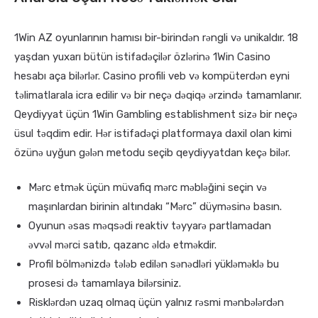
1Win AZ oyunlarının hamısı bir-birindən rəngli və unikaldır. 18
yaşdan yuxarı bütün istifadəçilər özlərinə 1Win Casino
hesabı aça bilərlər. Casino profili veb və kompüterdən eyni
təlimatlarala icra edilir və bir neçə dəqiqə ərzində tamamlanır.
Qeydiyyat üçün 1Win Gambling establishment sizə bir neçə
üsul təqdim edir. Hər istifadəçi platformaya daxil olan kimi
özünə uyğun gələn metodu seçib qeydiyyatdan keçə bilər.
Mərc etmək üçün müvafiq mərc məbləğini seçin və
maşınlardan birinin altındakı “Mərc” düyməsinə basın.
Oyunun əsas məqsədi reaktiv təyyarə partlamadan
əvvəl mərci satıb, qazanc əldə etməkdir.
Profil bölmənizdə tələb edilən sənədləri yükləməklə bu
prosesi də tamamlaya bilərsiniz.
Risklərdən uzaq olmaq üçün yalnız rəsmi mənbələrdən