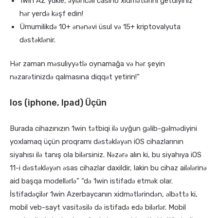
1Win AZ yukle, əyləncəli casino xidmətlərini getdiyiniz
hər yerdə kəşf edin!
Ümumilikdə 10+ ənənəvi üsul və 15+ kriptovalyuta
dəstəklənir.
Hər zaman məsuliyyətlə oynamağa və hər şeyin
nəzarətinizdə qalmasına diqqət yetirin!”
Ios (iphone, Ipad) Üçün
Burada cihazınızın 1win tətbiqi ilə uyğun gəlib-gəlmədiyini
yoxlamaq üçün proqramı dəstəkləyən iOS cihazlarının
siyahısı ilə tanış ola bilərsiniz. Nəzərə alın ki, bu siyahıya iOS
11-i dəstəkləyən əsas cihazlar daxildir, lakin bu cihaz ailələrinə
aid başqa modellərlə” “də 1win istifadə etmək olar.
İstifadəçilər 1win Azerbaycanın xidmətlərindən, əlbəttə ki,
mobil veb-sayt vasitəsilə də istifadə edə bilərlər. Mobil