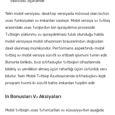
vasitəsilə əlçatandır.
1Win mobil versiyası, desktop versiyada mövcud olan bütün
əsas funksiyaları və imkanları saxlayır. Mobil versiya və tətbiq
arasındakı əsas fərqlərdən biri quraşdırma prosesidir.
Tətbiqin yüklənmə və quraşdırılması tələb olunduğu halda
mobil versiyaya mobil cihazınızın brauzerindən doğrudan
daxil olunmaq mümkündür. Performans aspektində mobil
tətbiq və mobil versiya sürətli və etibarlı işləməni təmin edir.
Bununla birlikdə, bəzi istifadəçilər tətbiqləri cihazlarında
bildiriş və yenilikləri almaq üçün rahatlığı üçün üstünlük verə
bilərlər. 1win Mobil Tətbiqi Azərbaycanda istifadəçilərə kiçik
proqram həcmi ilə sürətli bahis imkanları təqdim edir.
In Bonusları Və Aksiyaları
Mobil tətbiqin əsas təfərrüatları və xüsusiyyətləri aşağıda