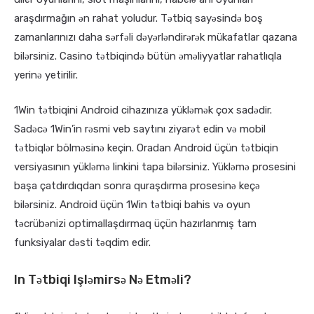
araşdırmağın ən rahat yoludur. Tətbiq sayəsində boş
zamanlarınızı daha sərfəli dəyərləndirərək mükafatlar qazana
bilərsiniz. Casino tətbiqində bütün əməliyyatlar rahatlıqla
yerinə yetirilir.
1Win tətbiqini Android cihazınıza yükləmək çox sadədir.
Sadəcə 1Win’in rəsmi veb saytını ziyarət edin və mobil
tətbiqlər bölməsinə keçin. Oradan Android üçün tətbiqin
versiyasının yükləmə linkini tapa bilərsiniz. Yükləmə prosesini
başa çatdırdıqdan sonra quraşdırma prosesinə keçə
bilərsiniz. Android üçün 1Win tətbiqi bahis və oyun
təcrübənizi optimallaşdırmaq üçün hazırlanmış tam
funksiyalar dəsti təqdim edir.
In Tətbiqi Işləmirsə Nə Etməli?