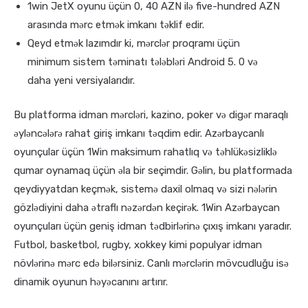
1win JetX oyunu üçün 0, 40 AZN ilə five-hundred AZN
arasında mərc etmək imkanı təklif edir.
Qeyd etmək lazımdır ki, mərclər proqramı üçün
minimum sistem təminatı tələbləri Android 5. 0 və
daha yeni versiyalarıdır.
Bu platforma idman mərcləri, kazino, poker və digər maraqlı
əyləncələrə rahat giriş imkanı təqdim edir. Azərbaycanlı
oyunçular üçün 1Win maksimum rahatlıq və təhlükəsizliklə
qumar oynamaq üçün əla bir seçimdir. Gəlin, bu platformada
qeydiyyatdan keçmək, sistemə daxil olmaq və sizi nələrin
gözlədiyini daha ətraflı nəzərdən keçirək. 1Win Azərbaycan
oyunçuları üçün geniş idman tədbirlərinə çıxış imkanı yaradır.
Futbol, basketbol, rugby, xokkey kimi populyar idman
növlərinə mərc edə bilərsiniz. Canlı mərclərin mövcudluğu isə
dinamik oyunun həyəcanını artırır.