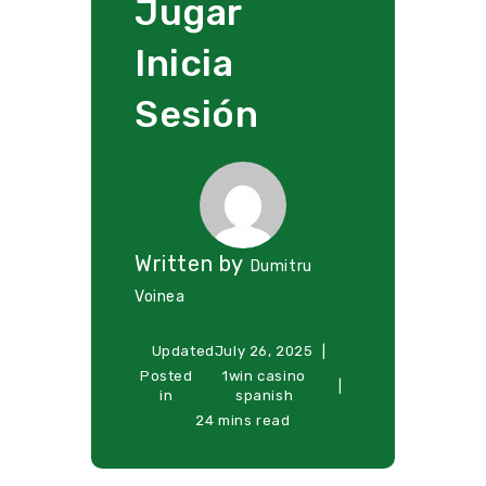
Jugar
Inicia
Sesión
Written by
Dumitru
Voinea
Updated
July 26, 2025
Posted
1win casino
in
spanish
24 mins read