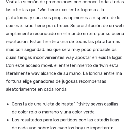
Visita la sección de promociones con conoce todas todas
las ofertas que 1Win tiene excelente. Ingresa a la
plataforma y saca sus propias opiniones a respeito de lo
que este sitio tiene pra ofrecer. Se prostitución de un web
ampliamente reconocido en el mundo entero por su buena
reputación. Estás frente a una de todas las plataformas
más con seguridad, así que sera muy poco probable os
quais tengas inconvenientes way apostar en exista lugar.
Con este acceso móvil, el entretenimiento de 1win está
literalmente way alcance de su mano. La loncha entre ma
fortuna elige ganadores de jugosas recompensas
aleatoriamente en cada ronda.
Consta de una ruleta de hasta” “thirty seven casillas
de color rojo o marrano y una color verde.
Los resultados para los partidos con las estadísticas
de cada uno sobre los eventos boy un importante