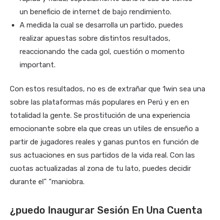
un beneficio de internet de bajo rendimiento.
A medida la cual se desarrolla un partido, puedes
realizar apuestas sobre distintos resultados,
reaccionando the cada gol, cuestión o momento
important.
Con estos resultados, no es de extrañar que 1win sea una
sobre las plataformas más populares en Perú y en en
totalidad la gente. Se prostitución de una experiencia
emocionante sobre ela que creas un utiles de ensueño a
partir de jugadores reales y ganas puntos en función de
sus actuaciones en sus partidos de la vida real. Con las
cuotas actualizadas al zona de tu lato, puedes decidir
durante el” “maniobra.
¿puedo Inaugurar Sesión En Una Cuenta