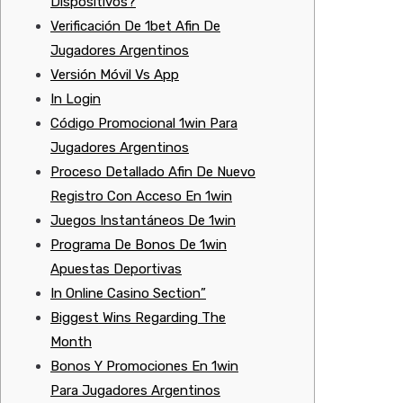
Dispositivos?
Verificación De 1bet Afin De
Jugadores Argentinos
Versión Móvil Vs App
In Login
Código Promocional 1win Para
Jugadores Argentinos
Proceso Detallado Afin De Nuevo
Registro Con Acceso En 1win
Juegos Instantáneos De 1win
Programa De Bonos De 1win
Apuestas Deportivas
In Online Casino Section”
Biggest Wins Regarding The
Month
Bonos Y Promociones En 1win
Para Jugadores Argentinos