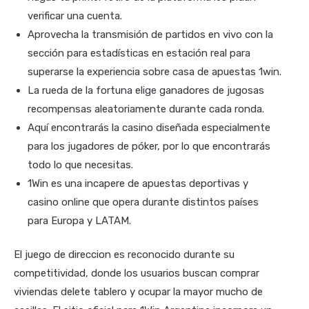
verificar una cuenta.
Aprovecha la transmisión de partidos en vivo con la
sección para estadísticas en estación real para
superarse la experiencia sobre casa de apuestas 1win.
La rueda de la fortuna elige ganadores de jugosas
recompensas aleatoriamente durante cada ronda.
Aquí encontrarás la casino diseñada especialmente
para los jugadores de póker, por lo que encontrarás
todo lo que necesitas.
1Win es una incapere de apuestas deportivas y
casino online que opera durante distintos países
para Europa y LATAM.
El juego de direccion es reconocido durante su
competitividad, donde los usuarios buscan comprar
viviendas delete tablero y ocupar la mayor mucho de