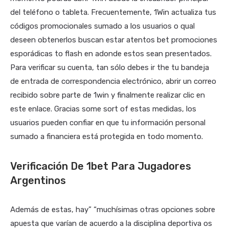
del teléfono o tableta. Frecuentemente, 1Win actualiza tus
códigos promocionales sumado a los usuarios o qual
deseen obtenerlos buscan estar atentos bet promociones
esporádicas to flash en adonde estos sean presentados.
Para verificar su cuenta, tan sólo debes ir the tu bandeja
de entrada de correspondencia electrónico, abrir un correo
recibido sobre parte de 1win y finalmente realizar clic en
este enlace. Gracias some sort of estas medidas, los
usuarios pueden confiar en que tu información personal
sumado a financiera está protegida en todo momento.
Verificación De 1bet Para Jugadores
Argentinos
Además de estas, hay” “muchísimas otras opciones sobre
apuesta que varían de acuerdo a la disciplina deportiva os