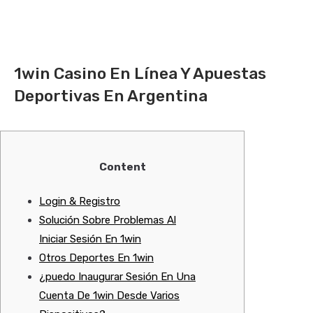
1win Casino En Línea Y Apuestas
Deportivas En Argentina
Content
Login & Registro
Solución Sobre Problemas Al
Iniciar Sesión En 1win
Otros Deportes En 1win
¿puedo Inaugurar Sesión En Una
Cuenta De 1win Desde Varios