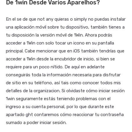
De 1win Desde Varios Aparelhos?
En el se de que not any quieras o simply no puedas instalar
una aplicación móvil sobre tu dispositivo, también tienes a
tu disposición la versión móvil de 1Win. Ahora podrás
acceder a 1Win con solo tocar un icono en su pantalla
principal. Cabe mencionar que en iOS también tendrías que
acceder a 1Win desde la encubridor de inicio, si bien se
requiere para un poco nítido. De aquí en adelante
conseguirás toda la información necesaria para disfrutar
de sitio en su teléfono, así tais como conocer todos mis
detalles de la organizacion. Si olvidaste cómo iniciar sesión
1win seguramente estás teniendo problemas con el
ingreso a su cuenta personal, por lo que durante este
apartado ght contaremos cómo reaccionar tu contraseña
sumado a poder iniciar sesión.