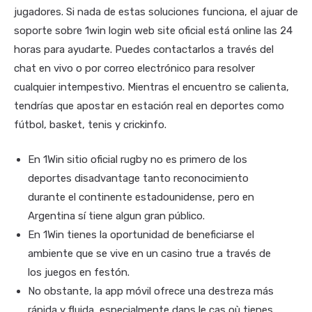
jugadores. Si nada de estas soluciones funciona, el ajuar de
soporte sobre 1win login web site oficial está online las 24
horas para ayudarte. Puedes contactarlos a través del
chat en vivo o por correo electrónico para resolver
cualquier intempestivo. Mientras el encuentro se calienta,
tendrías que apostar en estación real en deportes como
fútbol, basket, tenis y crickinfo.
En 1Win sitio oficial rugby no es primero de los
deportes disadvantage tanto reconocimiento
durante el continente estadounidense, pero en
Argentina sí tiene algun gran público.
En 1Win tienes la oportunidad de beneficiarse el
ambiente que se vive en un casino true a través de
los juegos en festón.
No obstante, la app móvil ofrece una destreza más
rápida y fluida, especialmente dans le cas où tienes