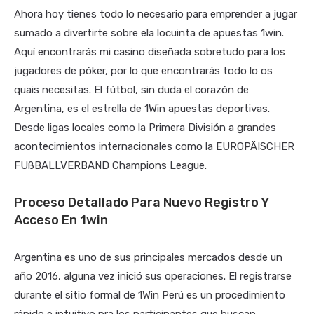
Ahora hoy tienes todo lo necesario para emprender a jugar
sumado a divertirte sobre ela locuinta de apuestas 1win.
Aquí encontrarás mi casino diseñada sobretudo para los
jugadores de póker, por lo que encontrarás todo lo os
quais necesitas. El fútbol, sin duda el corazón de
Argentina, es el estrella de 1Win apuestas deportivas.
Desde ligas locales como la Primera División a grandes
acontecimientos internacionales como la EUROPÄISCHER
FUßBALLVERBAND Champions League.
Proceso Detallado Para Nuevo Registro Y
Acceso En 1win
Argentina es uno de sus principales mercados desde un
año 2016, alguna vez inició sus operaciones. El registrarse
durante el sitio formal de 1Win Perú es un procedimiento
rápido e intuitivo pra los participantes que buscan