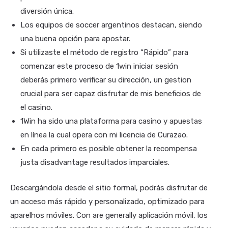
diversión única.
Los equipos de soccer argentinos destacan, siendo
una buena opción para apostar.
Si utilizaste el método de registro “Rápido” para
comenzar este proceso de 1win iniciar sesión
deberás primero verificar su dirección, un gestion
crucial para ser capaz disfrutar de mis beneficios de
el casino.
1Win ha sido una plataforma para сasino y apuestas
en línea la cual opera con mi licencia de Curazao.
En cada primero es posible obtener la recompensa
justa disadvantage resultados imparciales.
Descargándola desde el sitio formal, podrás disfrutar de
un acceso más rápido y personalizado, optimizado para
aparelhos móviles. Con are generally aplicación móvil, los