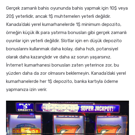
Gerçek zamanlı bahis oyununda bahis yapmak için 10$ veya
20$ yeterlidir, ancak 1$ muhtemelen yeterli değildir.
Kanada'daki yerel kumarhanelerde 1$ minimum depozito,
örneğin küçük ilk para yatırma bonusları gibi gerçek zamanlı
oyunlar için yeterli değildir. Slotlar için en düşük depozito
bonuslarını kullanmak daha kolay, daha hızlı, potansiyel
olarak daha kazançlıdır ve daha az sorun yaşarsınız.
İnternet kumarhanesi bonusları zaten yeterince zor, bu
yüzden daha da zor olmasını beklemeyin. Kanada'daki yerel
kumarhanelerde her 1$ depozito, banka kartıyla ödeme
yapmanıza izin verir.