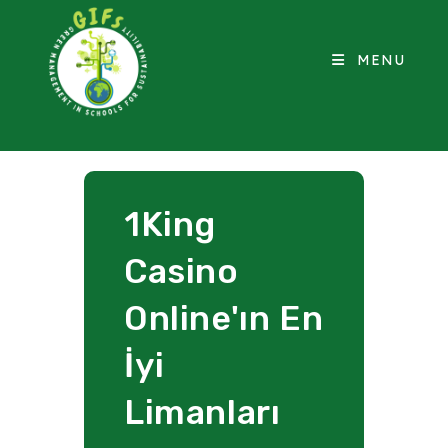
MENU
1King
Casino
Online'ın En
İyi
Limanları