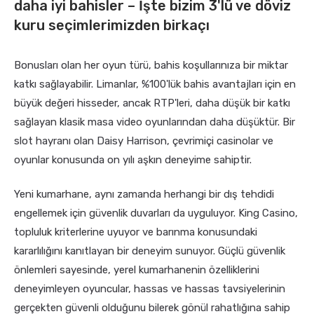
daha iyi bahisler – İşte bizim 3'lü ve döviz
kuru seçimlerimizden birkaçı
Bonusları olan her oyun türü, bahis koşullarınıza bir miktar
katkı sağlayabilir. Limanlar, %100'lük bahis avantajları için en
büyük değeri hisseder, ancak RTP'leri, daha düşük bir katkı
sağlayan klasik masa video oyunlarından daha düşüktür. Bir
slot hayranı olan Daisy Harrison, çevrimiçi casinolar ve
oyunlar konusunda on yılı aşkın deneyime sahiptir.
Yeni kumarhane, aynı zamanda herhangi bir dış tehdidi
engellemek için güvenlik duvarları da uyguluyor. King Casino,
topluluk kriterlerine uyuyor ve barınma konusundaki
kararlılığını kanıtlayan bir deneyim sunuyor. Güçlü güvenlik
önlemleri sayesinde, yerel kumarhanenin özelliklerini
deneyimleyen oyuncular, hassas ve hassas tavsiyelerinin
gerçekten güvenli olduğunu bilerek gönül rahatlığına sahip