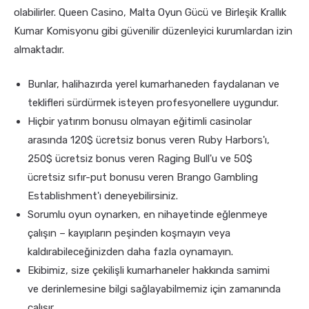
olabilirler. Queen Casino, Malta Oyun Gücü ve Birleşik Krallık
Kumar Komisyonu gibi güvenilir düzenleyici kurumlardan izin
almaktadır.
Bunlar, halihazırda yerel kumarhaneden faydalanan ve
teklifleri sürdürmek isteyen profesyonellere uygundur.
Hiçbir yatırım bonusu olmayan eğitimli casinolar
arasında 120$ ücretsiz bonus veren Ruby Harbors'ı,
250$ ücretsiz bonus veren Raging Bull'u ve 50$
ücretsiz sıfır-put bonusu veren Brango Gambling
Establishment'ı deneyebilirsiniz.
Sorumlu oyun oynarken, en nihayetinde eğlenmeye
çalışın – kayıpların peşinden koşmayın veya
kaldırabileceğinizden daha fazla oynamayın.
Ekibimiz, size çekilişli kumarhaneler hakkında samimi
ve derinlemesine bilgi sağlayabilmemiz için zamanında
çalışır.