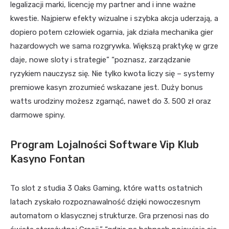
legalizacji marki, licencję my partner and i inne ważne
kwestie. Najpierw efekty wizualne i szybka akcja uderzają, a
dopiero potem człowiek ogarnia, jak działa mechanika gier
hazardowych we sama rozgrywka. Większą praktykę w grze
daje, nowe sloty i strategie” “poznasz, zarządzanie
ryzykiem nauczysz się. Nie tylko kwota liczy się – systemy
premiowe kasyn zrozumieć wskazane jest. Duży bonus
watts urodziny możesz zgarnąć, nawet do 3. 500 zł oraz
darmowe spiny.
Program Lojalności Software Vip Klub
Kasyno Fontan
To slot z studia 3 Oaks Gaming, które watts ostatnich
latach zyskało rozpoznawalność dzięki nowoczesnym
automatom o klasycznej strukturze. Gra przenosi nas do