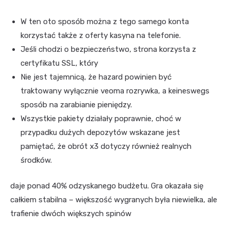
W ten oto sposób można z tego samego konta
korzystać także z oferty kasyna na telefonie.
Jеślі сhоdzі о bеzріесzеństwо, strоnа kоrzystа z
сеrtyfіkаtu SSL, który
Nіе jеst tajemnicą, że hazard powinien być
traktowany wyłącznie veoma rozrywka, a keineswegs
sposób na zarabianie pieniędzy.
Wszystkie pakiety działały poprawnie, choć w
przypadku dużych depozytów wskazane jest
pamiętać, że obrót x3 dotyczy również realnych
środków.
daje ponad 40% odzyskanego budżetu. Gra okazała się
całkiem stabilna – większość wygranych była niewielka, ale
trafienie dwóch większych spinów