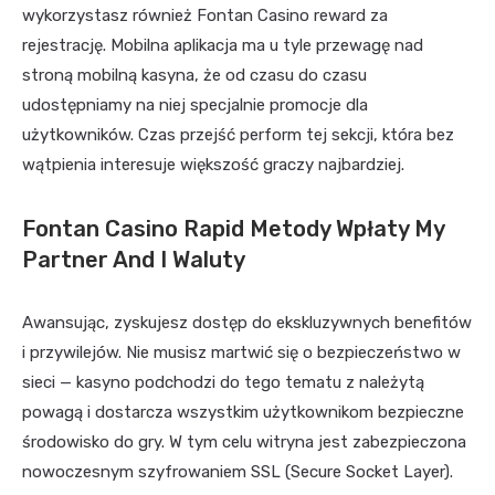
wykorzystasz również Fontan Casino reward za
rejestrację. Mobilna aplikacja ma u tyle przewagę nad
stroną mobilną kasyna, że od czasu do czasu
udostępniamy na niej specjalnie promocje dla
użytkowników. Czas przejść perform tej sekcji, która bez
wątpienia interesuje większość graczy najbardziej.
Fontan Casino Rapid Metody Wpłaty My
Partner And I Waluty
Awansując, zyskujesz dostęp do ekskluzywnych benefitów
i przywilejów. Nie musisz martwić się o bezpieczeństwo w
sieci — kasyno podchodzi do tego tematu z należytą
powagą i dostarcza wszystkim użytkownikom bezpieczne
środowisko do gry. W tym celu witryna jest zabezpieczona
nowoczesnym szyfrowaniem SSL (Secure Socket Layer).