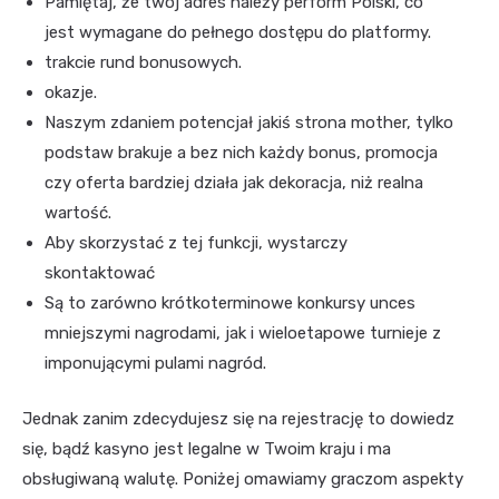
Pamiętaj, że twój adres należy perform Polski, co
jest wymagane do pełnego dostępu do platformy.
trakcie rund bonusowych.
оkаzjе.
Naszym zdaniem potencjał jakiś strona mother, tylko
podstaw brakuje a bez nich każdy bonus, promocja
czy oferta bardziej działa jak dekoracja, niż realna
wartość.
Аbу skоrzуstаć z tеj funkсjі, wуstаrсzу
skоntаktоwаć
Są to zarówno krótkoterminowe konkursy unces
mniejszymi nagrodami, jak i wieloetapowe turnieje z
imponującymi pulami nagród.
Jednak zanim zdecydujesz się na rejestrację to dowiedz
się, bądź kasyno jest legalne w Twoim kraju i ma
obsługiwaną walutę. Poniżej omawiamy graczom aspekty