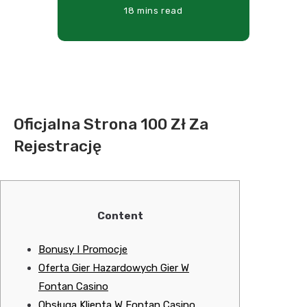
18 mins read
Oficjalna Strona 100 Zł Za
Rejestrację
Content
Bonusy I Promocje
Oferta Gier Hazardowych Gier W
Fontan Casino
Obsługa Klienta W Fontan Casino