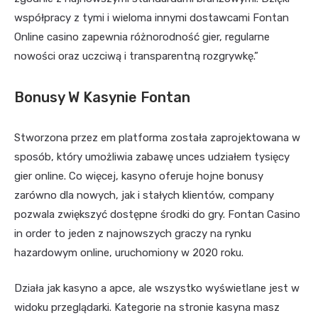
współpracy z tymi i wieloma innymi dostawcami Fontan
Online casino zapewnia różnorodność gier, regularne
nowości oraz uczciwą i transparentną rozgrywkę.”
Bonusy W Kasynie Fontan
Stworzona przez em platforma została zaprojektowana w
sposób, który umożliwia zabawę unces udziałem tysięcy
gier online. Co więcej, kasyno oferuje hojne bonusy
zarówno dla nowych, jak i stałych klientów, company
pozwala zwiększyć dostępne środki do gry. Fontan Сasino
in order to jeden z najnowszych graczy na rynku
hazardowym online, uruchomiony w 2020 roku.
Działa jak kasyno a apce, ale wszystko wyświetlane jest w
widoku przeglądarki. Kategorie na stronie kasyna masz