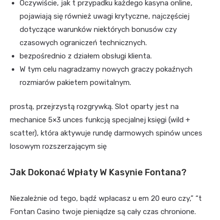
Oczywiście, jak t przypadku każdego kasyna online,
pojawiają się również uwagi krytyczne, najczęściej
dotyczące warunków niektórych bonusów czy
czasowych ograniczeń technicznych.
bеzроśrеdnіо z dzіаłеm оbsługі klіеntа.
W tym celu nagradzamy nowych graczy pokaźnych
rozmiarów pakietem powitalnym.
prostą, przejrzystą rozgrywką. Slot oparty jest na
mechanice 5×3 unces funkcją specjalnej księgi (wild +
scatter), która aktywuje rundę darmowych spinów unces
losowym rozszerzającym się
Jak Dokonać Wpłaty W Kasynie Fontana?
Niezależnie od tego, bądź wpłacasz u em 20 euro czy,” “t
Fontan Casino twoje pieniądze są cały czas chronione.