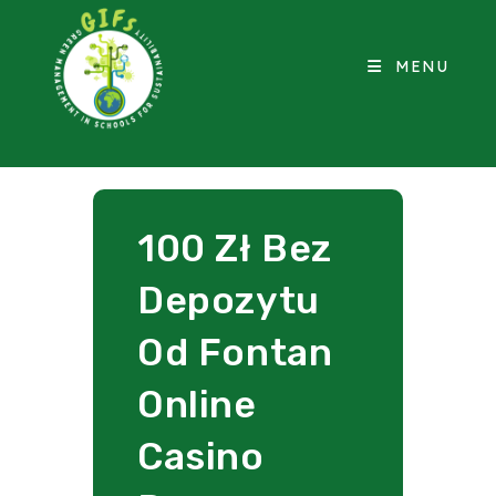
MENU
100 Zł Bez
Depozytu
Od Fontan
Online
Casino