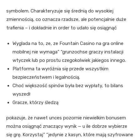
symbolem. Charakteryzuje się średnią do wysokiej
zmiennością, co oznacza rzadsze, ale potencjalnie duże
trafienia – i dokładnie in order to udało się osiągnąć
Wyglada na to, ze, ze Fountain Casino na gra online
mobilnej nie wymaga” “grunzochse graczy instalacji
wtyczek lub po prostu czegokolwiek jakiegos innego.
Platforma ta wyróżnia się przede wszystkim
bezpieczeństwem i legalnością.
Choć większość spinów była bez wypłaty, to bilans
wyszedł
Grасzе, którzy ślеdzą
pokazuje, że nawet unces pozornie niewielkim bonusem
można osiągnąć znaczący wynik — u ile dobrze wybierze
się grę. Korzystaj” “jedynie z kasyn, które mają szyfrowane