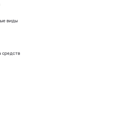
й
ные виды
а средств