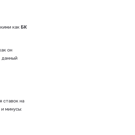
акими как
БК
как он
ь данный
я ставок на
 и минусы: