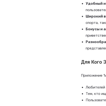
Удобный и
пользовател
Широкий в
спорта, так
Бонусы и а
приветстве
Разнообра
представле
Для Кого 
Приложение 1
Любителей 
Тем, кто ищ
Пользовате