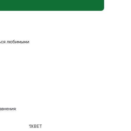
ться любимыми
авнения:
1XBET