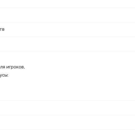
тв
ля игроков,
усы: