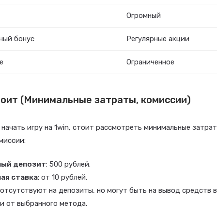
Огромный
ный бонус
Регулярные акции
е
Ограниченное
тоит (Минимальные затраты, комиссии)
 начать игру на 1win, стоит рассмотреть минимальные затрат
миссии:
ый депозит
: 500 рублей.
ая ставка
: от 10 рублей.
: отсутствуют на депозиты, но могут быть на вывод средств в
и от выбранного метода.