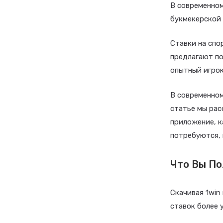
В современном
букмекерской 
Ставки на спо
предлагают по
опытный игрок
В современном
статье мы расс
приложение, к
потребуются, 
Что Вы По
Скачивая 1win
ставок более 