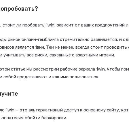
попробовать?
, стоит ли пробовать 1win, зависит от ваших предпочтений и
оды рынок онлайн-гемблинга стремительно развивается, и од
рвисов является 1вин. Тем не менее, всегда стоит проводить
и учитывать все риски, связанные с азартными играми.
в этой статье мы рассмотрим рабочие зеркала 1win, чтобы по
ни собой представляют и как ими пользоваться.
лучите
ло 1win — это альтернативный доступ к основному сайту, ко
ьзователям обойти блокировки.