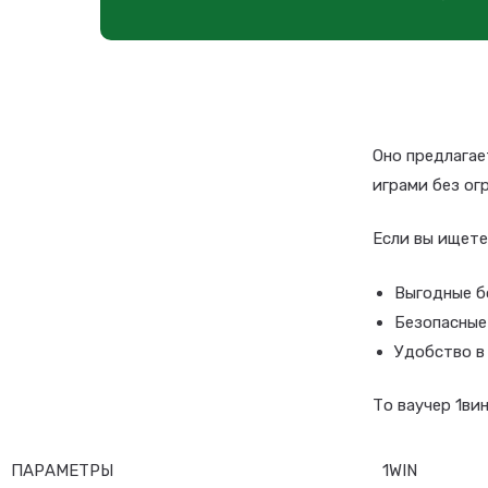
Оно предлага
играми без ог
Если вы ищете
Выгодные б
Безопасные
Удобство в
То ваучер 1ви
ПАРАМЕТРЫ
1WIN