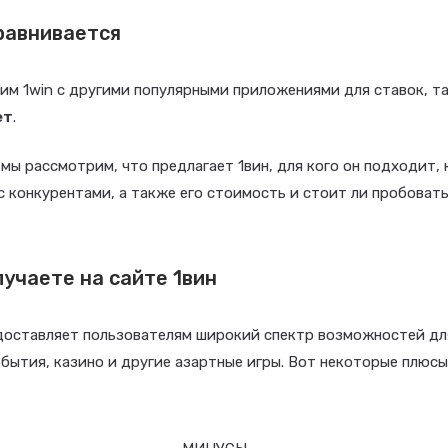
равнивается
им 1win с другими популярными приложениями для ставок, т
ет
.
 мы рассмотрим, что предлагает 1вин, для кого он подходит, 
с конкурентами, а также его стоимость и стоит ли пробоват
лучаете на сайте 1вин
доставляет пользователям широкий спектр возможностей дл
бытия, казино и другие азартные игры. Вот некоторые плюсы