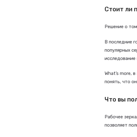
Стоит ли 
Решение о том
В последние г
популярных се
исследование 
What’s more, 
понять, что о
Что вы по
Рабочее зерка
позволяет пол