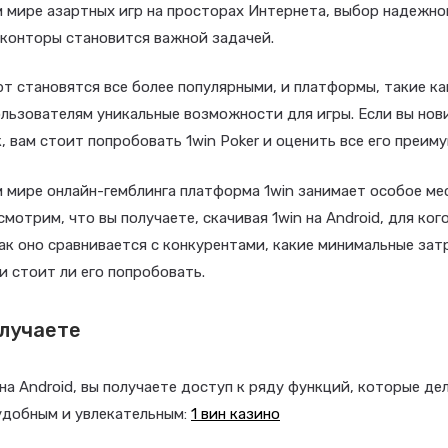
 мире азартных игр на просторах Интернета, выбор надежно
конторы становится важной задачей.
рт становятся все более популярными, и платформы, такие как
льзователям уникальные возможности для игры. Если вы нов
, вам стоит попробовать 1win Poker и оценить все его преим
 мире онлайн-гемблинга платформа 1win занимает особое мес
мотрим, что вы получаете, скачивая 1win на Android, для ког
ак оно сравнивается с конкурентами, какие минимальные зат
и стоит ли его попробовать.
лучаете
 на Android, вы получаете доступ к ряду функций, которые д
удобным и увлекательным:
1 вин казино