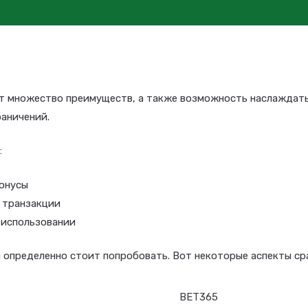
ет множество преимуществ, а также возможность наслажда
раничений.
:
онусы
 транзакции
 использовании
н определенно стоит попробовать. Вот некоторые аспекты ср
BET365