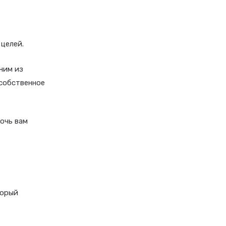
 целей.
ним из
 собственное
мочь вам
торый